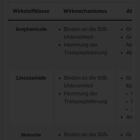
Wirkstoffklasse
Wirkmechanismus
Abde
Amphenicole
Binden an die 50S-
Gram-
Untereinheit
Gram
Hemmung der
Negat
Transpeptidierung
Atypi
Lincosamide
Binden an die 50S-
Gram-
Untereinheit
Kokke
Hemmung der
MS
Transpeptidierung
MR
Stre
Anaer
Binden an die 50S-
Gram-
Makrolide