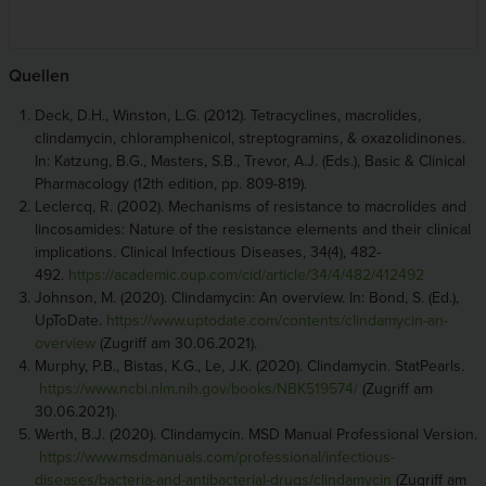
Quellen
Deck, D.H., Winston, L.G. (2012). Tetracyclines, macrolides,
clindamycin, chloramphenicol, streptogramins, & oxazolidinones.
In: Katzung, B.G., Masters, S.B., Trevor, A.J. (Eds.), Basic & Clinical
Pharmacology (12th edition, pp. 809-819).
Leclercq, R. (2002). Mechanisms of resistance to macrolides and
lincosamides: Nature of the resistance elements and their clinical
implications. Clinical Infectious Diseases, 34(4), 482-
492.
https://academic.oup.com/cid/article/34/4/482/412492
Johnson, M. (2020). Clindamycin: An overview. In: Bond, S. (Ed.),
UpToDate.
https://www.uptodate.com/contents/clindamycin-an-
overview
(Zugriff am 30.06.2021).
Murphy, P.B., Bistas, K.G., Le, J.K. (2020). Clindamycin. StatPearls.
https://www.ncbi.nlm.nih.gov/books/NBK519574/
(Zugriff am
30.06.2021).
Werth, B.J. (2020). Clindamycin. MSD Manual Professional Version.
https://www.msdmanuals.com/professional/infectious-
diseases/bacteria-and-antibacterial-drugs/clindamycin
(Zugriff am