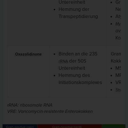
Untereinheit
Gram
Hemmung der
Negat
Transpeptidierung
Atypi
Mycoba
avium
Komp
Binden an die 23S
Gram-po
Oxazolidinone
der 50S
Kokken:
rRNA
Untereinheit
MSS
Hemmung des
MRS
Initiationskomplexes
VRE
Strept
rRNA: ribosomale RNA
VRE: Vancomycin-resistente Enterokokken