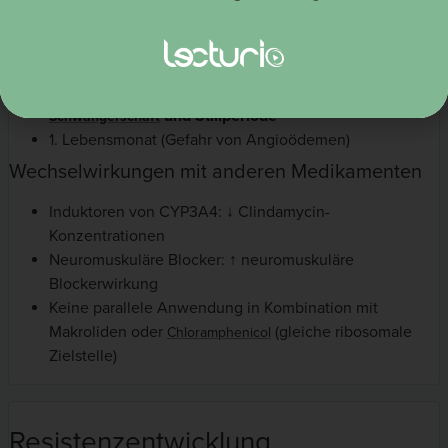
Kontraindikationen
C. difficile-
Infektionen in der Vorgeschichte
Positive Anamnese einer Allergie auf Lincosamid
und Stillperiode
Schwangerschaft
1. Lebensmonat (Gefahr von Angioödemen)
Wechselwirkungen mit anderen Medikamenten
Induktoren von CYP3A4: ↓ Clindamycin-
Konzentrationen
Neuromuskuläre Blocker: ↑ neuromuskuläre
Blockerwirkung
Keine parallele Anwendung in Kombination mit
Makroliden oder
(gleiche ribosomale
Chloramphenicol
Zielstelle)
Resistenzentwicklung