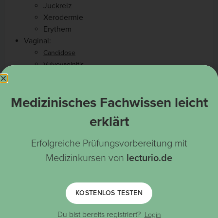
Juckreiz
Xerodermie
Erythem
Vaginal:
Candidose
Vulvovaginitis
Systemisch:
Magen-Darm-Beschwerden und
Durchfall
(
)
Medizinisches Fachwissen leicht
Pseudomembranöse Kolitis
Clostridium difficile
Ösophagitis
erklärt
Metallischer Geschmack
Azotämie
Erfolgreiche Prüfungsvorbereitung mit
Agranulozytose
Medizinkursen von
lecturio.de
Allergische Reaktionen:
Erythema multiforme
Stevens-Johnson-Syndrom
Anaphylaxie
KOSTENLOS TESTEN
Bei i.v. Gabe
und Leberfunktionsstörungen
Ikterus
Du bist bereits registriert?
Login
möglich