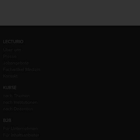
LECTURIO
Über uns
Presse
Jobangebote
Fachartikel Medizin
Kontakt
KURSE
nach Themen
nach Institutionen
nach Dozenten
B2B
Für Unternehmen
Für Inhaltsanbieter