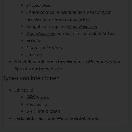
Streptokokken
Enterococcus
, einschließlich Vancomycin-
resistenter
Enterococcus
(VRE)
Koagulase-negative
Staphylokokken
aureus,
einschließlich MRSA
Staphylococcus
Bazillus
Corynebakterium
Listerien
Aktivität wurde auch
in vitro
gegen
Mycobacterium-
Spezies nachgewiesen.
Typen von Infektionen
Linezolid:
SIRS/
Sepsis
Pneumonie
VRE-Infektionen
Tedizolid: Haut- und Weichteilinfektionen