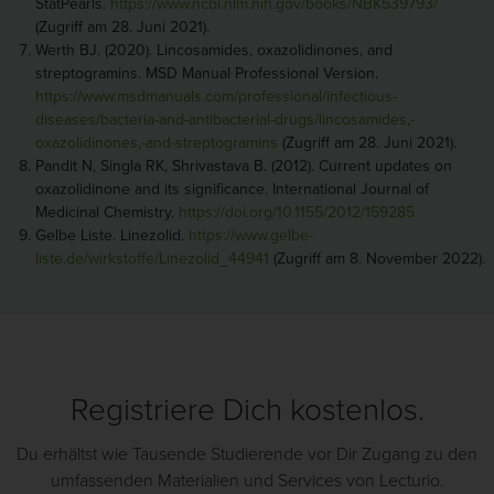
StatPearls.
https://www.ncbi.nlm.nih.gov/books/NBK539793/
(Zugriff am 28. Juni 2021).
Werth BJ. (2020). Lincosamides, oxazolidinones, and
streptogramins. MSD Manual Professional Version.
https://www.msdmanuals.com/professional/infectious-
diseases/bacteria-and-antibacterial-drugs/lincosamides,-
oxazolidinones,-and-streptogramins
(Zugriff am 28. Juni 2021).
Pandit N, Singla RK, Shrivastava B. (2012). Current updates on
oxazolidinone and its significance. International Journal of
Medicinal Chemistry.
https://doi.org/10.1155/2012/159285
Gelbe Liste. Linezolid.
https://www.gelbe-
liste.de/wirkstoffe/Linezolid_44941
(Zugriff am 8. November 2022).
Registriere Dich kostenlos.
Du erhältst wie Tausende Studierende vor Dir Zugang zu den
umfassenden Materialien und Services von Lecturio.