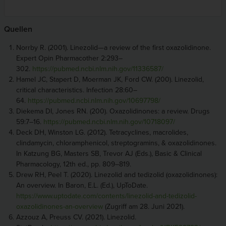
Quellen
Norrby R. (2001). Linezolid—a review of the first oxazolidinone.
Expert Opin Pharmacother 2:293–
302.
https://pubmed.ncbi.nlm.nih.gov/11336587/
Hamel JC, Stapert D, Moerman JK, Ford CW. (200). Linezolid,
critical characteristics. Infection 28:60–
64.
https://pubmed.ncbi.nlm.nih.gov/10697798/
Diekema DI, Jones RN. (200). Oxazolidinones: a review. Drugs
59:7–16.
https://pubmed.ncbi.nlm.nih.gov/10718097/
Deck DH, Winston LG. (2012). Tetracyclines, macrolides,
clindamycin, chloramphenicol, streptogramins, & oxazolidinones.
In Katzung BG, Masters SB, Trevor AJ (Eds.), Basic & Clinical
Pharmacology, 12th ed., pp. 809–819.
Drew RH, Peel T. (2020). Linezolid and tedizolid (oxazolidinones):
An overview. In Baron, E.L. (Ed.), UpToDate.
https://www.uptodate.com/contents/linezolid-and-tedizolid-
oxazolidinones-an-overview
(Zugriff am 28. Juni 2021).
Azzouz A, Preuss CV. (2021). Linezolid.