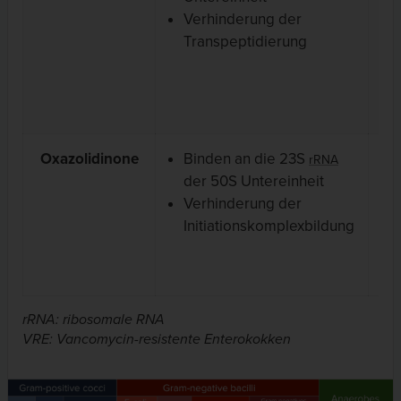
Verhinderung der
Transpeptidierung
Oxazolidinone
Binden an die 23S
Gr
rRNA
der 50S Untereinheit
Ko
Verhinderung der
Initiationskomplexbildung
rRNA: ribosomale RNA
VRE: Vancomycin-resistente Enterokokken