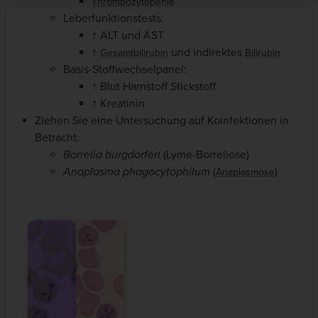
Thrombozytopenie
Leberfunktionstests:
↑ ALT und AST
↑
und indirektes
Gesamtbilirubin
Bilirubin
Basis-Stoffwechselpanel:
↑ Blut Harnstoff Stickstoff
↑ Kreatinin
Ziehen Sie eine Untersuchung auf Koinfektionen in
Betracht:
Borrelia burgdorferi
(Lyme-Borreliose)
Anaplasma phagocytophilum
(
)
Anaplasmose