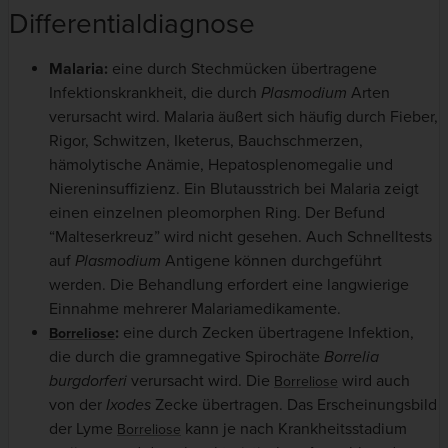
Differentialdiagnose
Malaria:
eine durch Stechmücken übertragene
Infektionskrankheit, die durch
Plasmodium
Arten
verursacht wird. Malaria äußert sich häufig durch Fieber,
Rigor, Schwitzen, Iketerus, Bauchschmerzen,
hämolytische Anämie, Hepatosplenomegalie und
Niereninsuffizienz. Ein Blutausstrich bei Malaria zeigt
einen einzelnen pleomorphen Ring. Der Befund
“Malteserkreuz” wird nicht gesehen. Auch Schnelltests
auf
Plasmodium
Antigene können durchgeführt
werden. Die Behandlung erfordert eine langwierige
Einnahme mehrerer Malariamedikamente.
:
eine durch Zecken übertragene Infektion,
Borreliose
die durch die gramnegative Spirochäte
Borrelia
burgdorferi
verursacht wird. Die
wird auch
Borreliose
von der
Ixodes
Zecke übertragen. Das Erscheinungsbild
der Lyme
kann je nach Krankheitsstadium
Borreliose