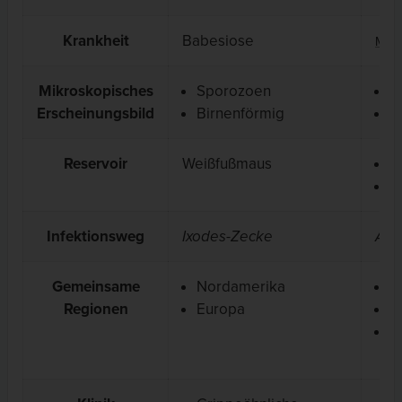
Krankheit
Babesiose
Mala
Mikroskopisches
Sporozoen
S
Erscheinungsbild
Birnenförmig
D
Reservoir
Weißfußmaus
A
M
Infektionsweg
Ixodes-Zecke
Ano
Gemeinsame
Nordamerika
A
Regionen
Europa
A
M
S