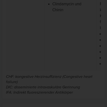
Clindamycin und
Res
Chinin
kan
Kom
fol
bei
A
P
C
Te
Me
Ch
CHF: kongestive Herzinsuffizienz (Congestive heart
failure)
DIC: disseminierte intravaskuläre Gerinnung
IFA: Indirekt fluoreszierender Antikörper