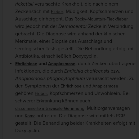
rickettsii
verursachte Krankheit, die nach einem
Zeckenstich mit
, Müdigkeit, Kopfschmerzen und
Fieber
Ausschlag einhergeht. Das
Rocky-Mountain-Fleckfieber
wird jedoch mit der
Dermacentor
Zecke in Verbindung
gebracht. Die Diagnose wird anhand der klinischen
Merkmale, einer Biopsie des Ausschlags und
serologischer Tests gestellt. Die Behandlung erfolgt mit
Antibiotika, einschließlich Doxycyclin.
und
:
durch Zecken übertragene
Ehrlichiose
Anaplasmose
Infektionen, die durch
Ehrlichia chaffeensis
bzw.
Anaplasmosis phagocytophilum
verursacht werden. Zu
den Symptomen der
und
Ehrlichiose
Anaplasmose
gehören
, Kopfschmerzen und Unwohlsein. Bei
Fieber
schwerer Erkrankung können auch
, Multiorganversagen
disseminierte intravasale Gerinnung
und
auftreten. Die Diagnose wird mittels PCR
Koma
gestellt. Die Behandlung beider Krankheiten erfolgt mit
Doxycyclin.