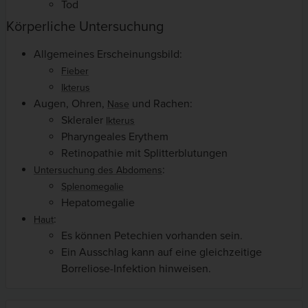
Tod
Körperliche Untersuchung
Allgemeines Erscheinungsbild:
Fieber
Ikterus
Augen, Ohren,
und Rachen:
Nase
Skleraler
Ikterus
Pharyngeales Erythem
Retinopathie mit Splitterblutungen
:
Untersuchung des Abdomens
Splenomegalie
Hepatomegalie
:
Haut
Es können Petechien vorhanden sein.
Ein Ausschlag kann auf eine gleichzeitige
Borreliose-Infektion hinweisen.