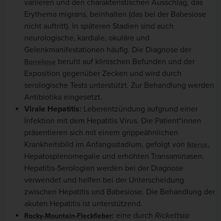
variieren und den charakteristischen Ausschlag, das
Erythema migrans, beinhalten (das bei der Babesiose
nicht auftritt). In späteren Stadien sind auch
neurologische, kardiale, okuläre und
Gelenkmanifestationen häufig. Die Diagnose der
beruht auf klinischen Befunden und der
Borreliose
Exposition gegenüber Zecken und wird durch
serologische Tests unterstützt. Zur Behandlung werden
Antibiotika eingesetzt.
Virale Hepatitis:
Leberentzündung aufgrund einer
Infektion mit dem Hepatitis Virus. Die Patient*innen
präsentieren sich mit einem grippeähnlichen
Krankheitsbild im Anfangsstadium, gefolgt von
,
Ikterus
Hepatosplenomegalie und erhöhten Transaminasen.
Hepatitis-Serologien werden bei der Diagnose
verwendet und helfen bei der Unterscheidung
zwischen Hepatitis und Babesiose. Die Behandlung der
akuten Hepatitis ist unterstützend.
:
eine durch
Rickettsia
Rocky-Mountain-Fleckfieber