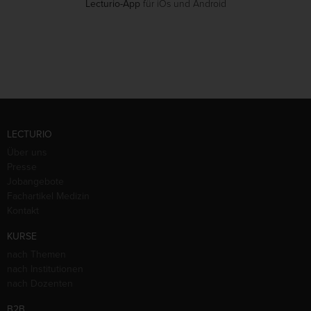
Lecturio-App
für iOs und Android
LECTURIO
Über uns
Presse
Jobangebote
Fachartikel Medizin
Kontakt
KURSE
nach Themen
nach Institutionen
nach Dozenten
B2B