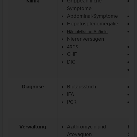
Klinik
Grippeähnliche
G
Symptome
S
Abdominal-Symptome
A
Hepatosplenomegalie
H
Hämolytische Anämie
Hä
Nierenversagen
(
N
ARDS
CHF
A
DIC
D
H
Diagnose
Blutausstrich
B
IFA
A
PCR
P
v
Verwaltung
Azithromycin und
Hän
Atovaquon
Sch