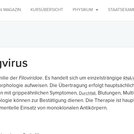
IN MAGAZIN
KURSÜBERSICHT
PHYSIKUM
STAATSEXAM
virus
ilie der
Filoviridae
. Es handelt sich um einzelsträngige
RNA-V
rphologie aufweisen. Die Übertragung erfolgt hauptsächlich 
ten mit grippeähnlichen Symptomen,
, Blutungen, Mul
Durchfall
ologie können zur Bestätigung dienen. Die Therapie ist haup
imentelle Einsatz von monoklonalen Antikörpern.