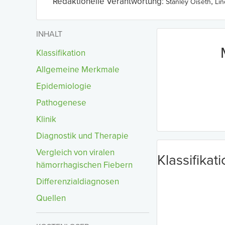
Redaktionelle Verantwortung:
,
Stanley Oiseth
Li
INHALT
Klassifikation
Allgemeine Merkmale
Epidemiologie
Pathogenese
Klinik
Diagnostik und Therapie
Vergleich von viralen
Klassifikat
hämorrhagischen Fiebern
Differenzialdiagnosen
Quellen