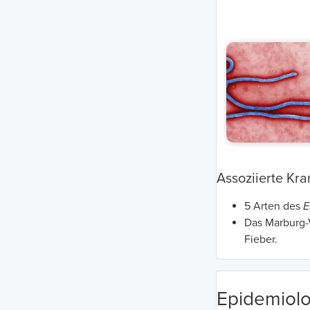
Assoziierte Kra
5 Arten des
E
Das Marburg-V
Fieber.
Epidemiolo