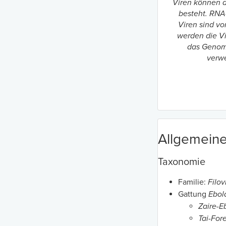
Viren können a
besteht. RNA
Viren sind vo
werden die Vi
das Genom 
verw
Allgemein
Taxonomie
Familie:
Filov
Gattung
Ebol
Zaire-E
Tai-For