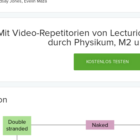
,
ndsay Jones
Evelin Maza
Mit Video-Repetitorien von Lectur
durch Physikum, M2 u
KOSTENLOS TESTEN
ion