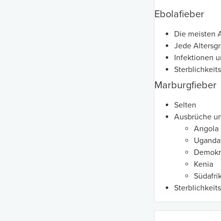
Ebolafieber
Die meisten A
Jede Altersgr
Infektionen u
Sterblichkeit
Marburgfieber
Selten
Ausbrüche un
Angola
Uganda
Demokra
Kenia
Südafri
Sterblichkeit