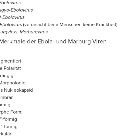
bolavirus
gyo-Ebolavirus
-Ebolavirus
Ebolavirus
(verursacht beim Menschen keine Krankheit)
urgvirus
:
Marburgvirus
Merkmale der Ebola- und Marburg-Viren
egmentiert
e Polarität
trängig
 Morphologie:
es Nukleokapsid
embran
örmig
rphe Form:
”-förmig
”-förmig
rkulär