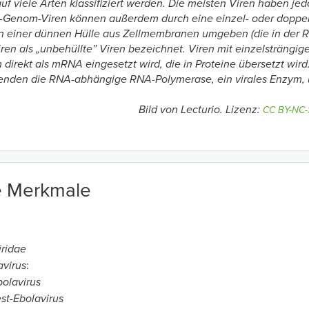
uf viele Arten klassifiziert werden. Die meisten Viren haben 
-Genom-Viren können außerdem durch eine einzel- oder doppel
n einer dünnen Hülle aus Zellmembranen umgeben (die in der Reg
ren als „unbehüllte” Viren bezeichnet. Viren mit einzelsträngi
direkt als mRNA eingesetzt wird, die in Proteine übersetzt wird.
enden die RNA-abhängige RNA-Polymerase, ein virales Enzym,
Bild von Lecturio. Lizenz:
CC BY-NC-
e Merkmale
iridae
avirus
:
bolavirus
est-Ebolavirus