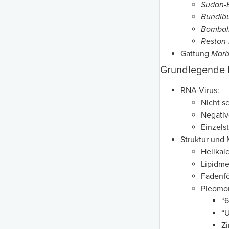
Sudan-E
Bundibu
Bombali
Reston-
Gattung
Marb
Grundlegende 
RNA-Virus:
Nicht s
Negativ
Einzels
Struktur und
Helikal
Lipidm
Fadenf
Pleomo
“6
“U
Zi