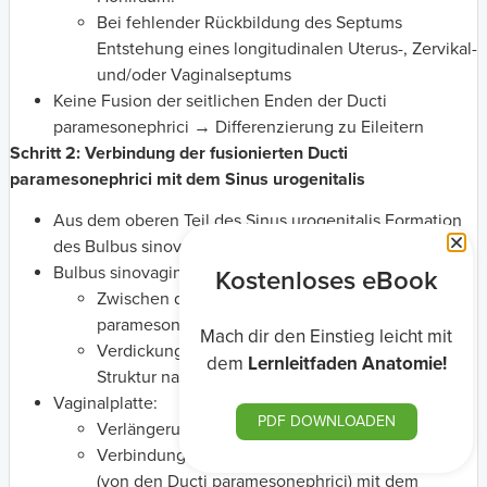
Bei fehlender Rückbildung des Septums
Entstehung eines longitudinalen Uterus-, Zervikal-
und/oder Vaginalseptums
Keine Fusion der seitlichen Enden der Ducti
paramesonephrici → Differenzierung zu Eileitern
Schritt 2: Verbindung der fusionierten Ducti
paramesonephrici mit dem Sinus urogenitalis
Aus dem oberen Teil des Sinus urogenitalis Formation
des Bulbus sinovaginalis
Bulbus sinovaginalis:
Kostenloses eBook
Zwischen den fusionierten Ducti
paramesonephrici und dem Sinus urogenitalis
Mach dir den Einstieg leicht mit
Verdickung und Wachstum zu einer festen
dem
Lernleitfaden Anatomie!
Struktur namens Vaginalplatte
Vaginalplatte:
PDF DOWNLOADEN
Verlängerung
Verbindung mit dem sich entwickelnden Uterus
(von den Ducti paramesonephrici) mit dem