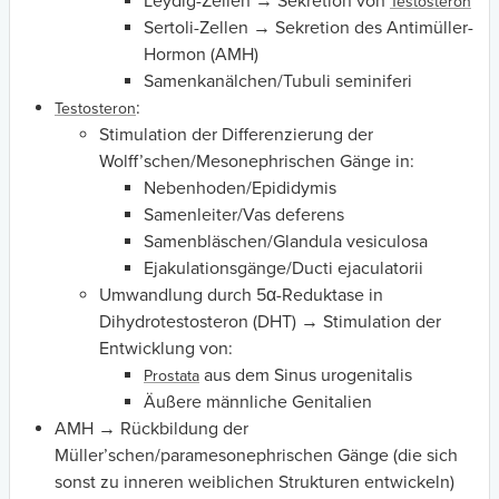
Leydig-Zellen → Sekretion von
Testosteron
Sertoli-Zellen → Sekretion des Antimüller-
Hormon (AMH)
Samenkanälchen/Tubuli seminiferi
:
Testosteron
Stimulation der Differenzierung der
Wolff’schen/Mesonephrischen Gänge in:
Nebenhoden/Epididymis
Samenleiter/Vas deferens
Samenbläschen/Glandula vesiculosa
Ejakulationsgänge/Ducti ejaculatorii
Umwandlung durch 5α-Reduktase in
Dihydrotestosteron (DHT) → Stimulation der
Entwicklung von:
aus dem Sinus urogenitalis
Prostata
Äußere männliche Genitalien
AMH
→ Rückbildung der
Müller’schen/paramesonephrischen Gänge (die sich
sonst zu inneren weiblichen Strukturen entwickeln)