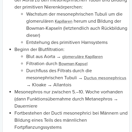
der Aorta zu den mesonephrischen Tubuli und Bildung
der primitiven Nierenkörperchen:
Wachstum der mesonephrischen Tubuli um die
glomerulären
herum und Bildung der
Kapillaren
Bowman-Kapseln (letztendlich auch Rückbildung
dieser)
Entstehung des primitiven Harnsystems
Beginn der Blutfiltration:
Blut aus Aorta →
glomeruläre Kapillaren
Filtration durch
Bowman-Kapsel
Durchfluss des Filtrats durch die
mesonephrischen Tubuli →
Ductus mesonephricus
→ Kloake → Allantois
Mesonephros nur zwischen 5.–10. Woche vorhanden
(dann Funktionsübernahme durch Metanephros →
Dauerniere
Fortbestehen der Ducti mesonephrici bei Männern und
Bildung eines Teils des männlichen
Fortpflanzungssystems