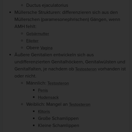
Ductus ejaculatorius
Müllersche Strukturen: differenzieren sich aus den
Müllerschen (paramesonephrischen) Gängen, wenn
AMH fehlt:
Gebärmutter
Eileiter
Obere
Vagina
Äußere Genitalien entwickeln sich aus
undifferenzierten Genitalhöckern, Genitalwülsten und
Genitalfalten, je nachdem ob
vorhanden ist
Testosteron
oder nicht.
Männlich:
Testosteron
Penis
Hodensack
Weiblich: Mangel an
Testosteron
Klitoris
Große Schamlippen
Kleine Schamlippen