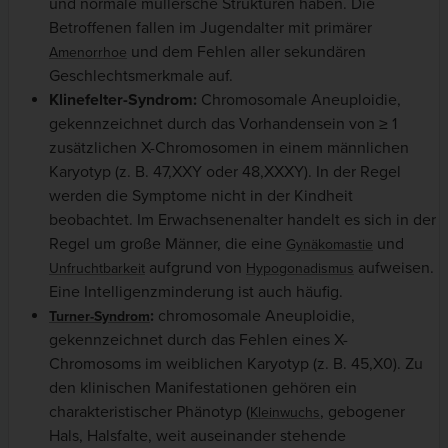
und normale müllersche Strukturen haben. Die
Betroffenen fallen im Jugendalter mit primärer
und dem Fehlen aller sekundären
Amenorrhoe
Geschlechtsmerkmale auf.
Klinefelter-Syndrom:
Chromosomale Aneuploidie,
gekennzeichnet durch das Vorhandensein von ≥ 1
zusätzlichen X-Chromosomen in einem männlichen
Karyotyp (z. B. 47,XXY oder 48,XXXY). In der Regel
werden die Symptome nicht in der Kindheit
beobachtet. Im Erwachsenenalter handelt es sich in der
Regel um große Männer, die eine
und
Gynäkomastie
aufgrund von
aufweisen.
Unfruchtbarkeit
Hypogonadismus
Eine Intelligenzminderung ist auch häufig.
:
chromosomale Aneuploidie,
Turner-Syndrom
gekennzeichnet durch das Fehlen eines X-
Chromosoms im weiblichen Karyotyp (z. B. 45,X0). Zu
den klinischen Manifestationen gehören ein
charakteristischer Phänotyp (
, gebogener
Kleinwuchs
Hals, Halsfalte, weit auseinander stehende