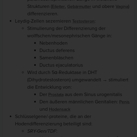
Strukturen (
,
und obere
)
Eileiter
Gebärmutter
Vagina
differenzieren.
Leydig-Zellen sezernieren
:
Testosteron
Stimulierung der Differenzierung der
wolffschen/mesonephrischen Gänge in:
Nebenhoden
Ductus deferens
Samenbläschen
Ductus ejaculatorius
Wird durch 5α-Reduktase in DHT
(Dihydrotestosteron) umgewandelt → stimuliert
die Entwicklung von:
Der
aus dem Sinus urogenitalis
Prostata
Den äußeren männlichen Genitalien:
Penis
und
Hodensack
Schlüsselgene/-proteine, die an der
Hodendifferenzierung beteiligt sind:
SRY-Gen/TDF
: