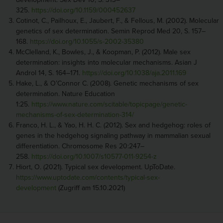
325.
https://doi.org/10.1159/000452637
Cotinot, C., Pailhoux, E., Jaubert, F., & Fellous, M. (2002). Molecular
genetics of sex determination. Semin Reprod Med 20, S. 157–
168.
https://doi.org/10.1055/s-2002-35380
McClelland, K., Bowles, J., & Koopman, P. (2012). Male sex
determination: insights into molecular mechanisms. Asian J
Androl 14, S. 164–171.
https://doi.org/10.1038/aja.2011.169
Hake, L., & O’Connor C. (2008). Genetic mechanisms of sex
determination. Nature Education
1:25.
https://www.nature.com/scitable/topicpage/genetic-
mechanisms-of-sex-determination-314/
Franco, H. L., & Yao, H. H. C. (2012). Sex and hedgehog: roles of
genes in the hedgehog signaling pathway in mammalian sexual
differentiation. Chromosome Res 20:247–
258.
https://doi.org/10.1007/s10577-011-9254-z
Hiort, O. (2021). Typical sex development. UpToDate.
https://www.uptodate.com/contents/typical-sex-
development
(Zugriff am 15.10.2021)