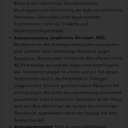
Bildung von männlichen Sexualhormonen
(Androgenen) mit Virilisierung der äußeren weiblichen
Genitalien. Gekennzeichnet durch niedrige
Cortisolwerte, hohe ACTH-Werte und
Nebennierenhyperplasie.
(englisches Akronym: AIS):
Androgenresistenz
Mutationen in den Androgenrezeptoren verursachen
eine partielle oder vollständige Resistenz gegen
. Genotypisch weisen die Betroffenen einen
Testosteron
46,XY-Karyotyp auf und die
sind innenliegend.
Hoden
Der Testosteronspiegel ist erhöht und ein Teil dieses
Testosterons wird in der Peripherie in Östrogen
umgewandelt. Klinisch gesehen haben Personen mit
vollständigem AIS keine Sexualbehaarung und normal
aussehende äußere weibliche Genitalien. In der Regel
wird den Betroffenen bei der Geburt ein weibliches
Geschlecht zugewiesen und in der
tritt eine
Pubertät
auf.
Amenorrhoe
Aromatasemangel:
führt zu einer Unfähigkeit,