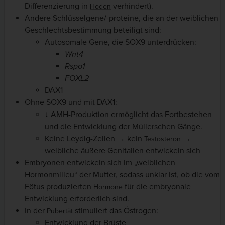
Differenzierung in
verhindert).
Hoden
Andere Schlüsselgene/-proteine, die an der weiblichen
Geschlechtsbestimmung beteiligt sind:
Autosomale Gene, die SOX9 unterdrücken:
Wnt4
Rspo1
FOXL2
DAX1
Ohne SOX9 und mit DAX1:
↓ AMH-Produktion ermöglicht das Fortbestehen
und die Entwicklung der Müllerschen Gänge.
Keine Leydig-Zellen → kein
→
Testosteron
weibliche äußere Genitalien entwickeln sich
Embryonen entwickeln sich im „weiblichen
Hormonmilieu“ der Mutter, sodass unklar ist, ob die vom
Fötus produzierten
für die embryonale
Hormone
Entwicklung erforderlich sind.
In der
stimuliert das Östrogen:
Pubertät
Entwicklung der Brüste