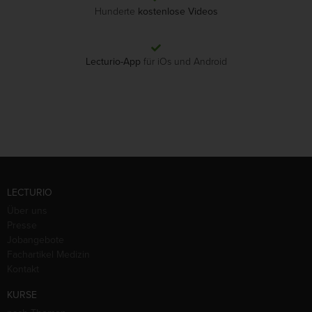
Hunderte
kostenlose Videos
Lecturio-App
für iOs und Android
LECTURIO
Über uns
Presse
Jobangebote
Fachartikel Medizin
Kontakt
KURSE