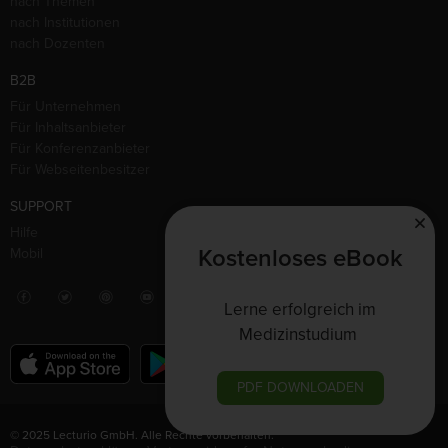
nach Themen
nach Institutionen
nach Dozenten
B2B
Für Unternehmen
Für Inhaltsanbieter
Für Konferenzanbieter
Für Webseitenbesitzer
SUPPORT
Hilfe
Kostenloses eBook
Mobil
Lerne erfolgreich im
Medizinstudium
PDF DOWNLOADEN
© 2025 Lecturio GmbH. Alle Rechte vorbehalten.