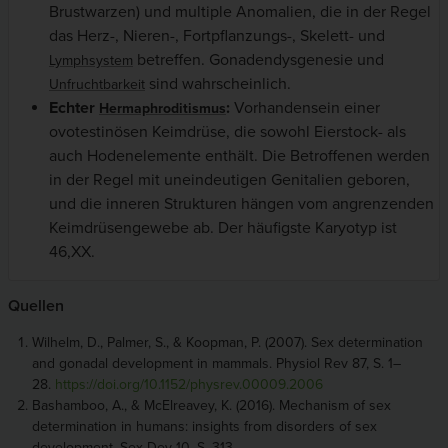
Brustwarzen) und multiple Anomalien, die in der Regel
das Herz-, Nieren-, Fortpflanzungs-, Skelett- und
betreffen. Gonadendysgenesie und
Lymphsystem
sind wahrscheinlich.
Unfruchtbarkeit
Echter
:
Vorhandensein einer
Hermaphroditismus
ovotestinösen Keimdrüse, die sowohl Eierstock- als
auch Hodenelemente enthält. Die Betroffenen werden
in der Regel mit uneindeutigen Genitalien geboren,
und die inneren Strukturen hängen vom angrenzenden
Keimdrüsengewebe ab. Der häufigste Karyotyp ist
46,XX.
Quellen
Wilhelm, D., Palmer, S., & Koopman, P. (2007). Sex determination
and gonadal development in mammals. Physiol Rev 87, S. 1–
28.
https://doi.org/10.1152/physrev.00009.2006
Bashamboo, A., & McElreavey, K. (2016). Mechanism of sex
determination in humans: insights from disorders of sex
development. Sex Dev 10, S. 313–