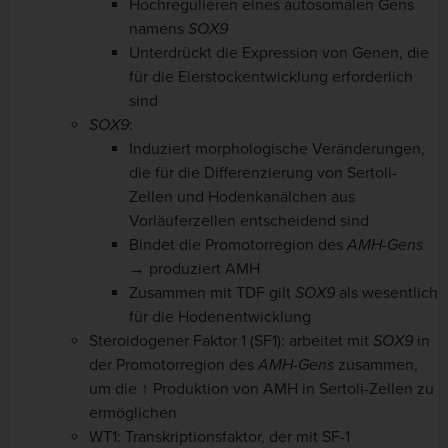
Hochregulieren eines autosomalen Gens
namens
SOX9
Unterdrückt die Expression von Genen, die
für die Eierstockentwicklung erforderlich
sind
SOX9
:
Induziert morphologische Veränderungen,
die für die Differenzierung von Sertoli-
Zellen und Hodenkanälchen aus
Vorläuferzellen entscheidend sind
Bindet die Promotorregion des
AMH-Gens
→ produziert AMH
Zusammen mit TDF gilt
SOX9
als wesentlich
für die Hodenentwicklung
Steroidogener Faktor 1 (SF1): arbeitet mit
SOX9
in
der Promotorregion des
AMH-Gens
zusammen,
um die ↑ Produktion von AMH in Sertoli-Zellen zu
ermöglichen
WT1: Transkriptionsfaktor, der mit SF-1