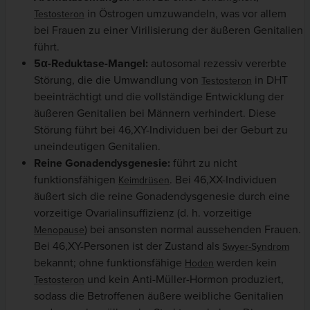
in Östrogen umzuwandeln, was vor allem
Testosteron
bei Frauen zu einer Virilisierung der äußeren Genitalien
führt.
5α-Reduktase-Mangel:
autosomal rezessiv vererbte
Störung, die die Umwandlung von
in DHT
Testosteron
beeinträchtigt und die vollständige Entwicklung der
äußeren Genitalien bei Männern verhindert. Diese
Störung führt bei 46,XY-Individuen bei der Geburt zu
uneindeutigen Genitalien.
Reine Gonadendysgenesie:
führt zu nicht
funktionsfähigen
. Bei 46,XX-Individuen
Keimdrüsen
äußert sich die reine Gonadendysgenesie durch eine
vorzeitige Ovarialinsuffizienz (d. h. vorzeitige
) bei ansonsten normal aussehenden Frauen.
Menopause
Bei 46,XY-Personen ist der Zustand als
Swyer-Syndrom
bekannt; ohne funktionsfähige
werden kein
Hoden
und kein Anti-Müller-Hormon produziert,
Testosteron
sodass die Betroffenen äußere weibliche Genitalien