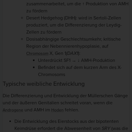
zusammenarbeitet, um die ↑ Produktion von AMH
zu fördern
Desert Hedgehog (DHH): wird in Sertoli-Zellen
produziert, um die Differenzierung der Leydig-
Zellen zu fördern
Dosisabhängige Geschlechtsumkehr, kritische
Region der Nebennierenhypoplasie, auf
X, Gen 1
(DAX1
):
Chromosom
Unterdrückt SF1 → ↓ AMH-Produktion
Befindet sich auf dem kurzen Arm des X-
Chromosoms
Typische weibliche Entwicklung
Die Differenzierung und Entwicklung der Müllerschen Gänge
und der äußeren Genitalien schreitet voran, wenn die
und AMH im
fehlen.
Androgene
Hoden
Die Entwicklung des Eierstocks aus der bipotenten
Keimdrüse erfordert die Abwesenheit
von
SRY
(was die