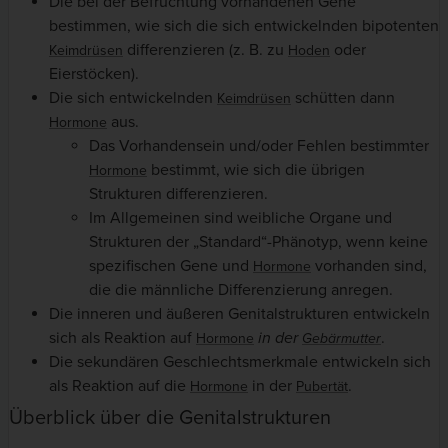
Die bei der Befruchtung vorhandenen Gene
bestimmen, wie sich die sich entwickelnden bipotenten
differenzieren (z. B. zu
oder
Keimdrüsen
Hoden
Eierstöcken).
Die sich entwickelnden
schütten dann
Keimdrüsen
aus.
Hormone
Das Vorhandensein und/oder Fehlen bestimmter
bestimmt, wie sich die übrigen
Hormone
Strukturen differenzieren.
Im Allgemeinen sind weibliche Organe und
Strukturen der „Standard“-Phänotyp, wenn keine
spezifischen Gene und
vorhanden sind,
Hormone
die die männliche Differenzierung anregen.
Die inneren und äußeren Genitalstrukturen entwickeln
sich als Reaktion auf
in der
.
Hormone
Gebärmutter
Die sekundären Geschlechtsmerkmale entwickeln sich
als Reaktion auf die
in der
.
Hormone
Pubertät
Überblick über die Genitalstrukturen