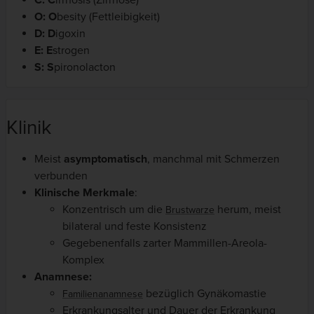
C:
C
irrhosis (Zirrhose)
O: O
besity (Fettleibigkeit)
D:
D
igoxin
E: E
strogen
S: S
pironolacton
Klinik
Meist
asymptomatisch
, manchmal mit Schmerzen
verbunden
Klinische Merkmale
:
Konzentrisch um die
herum, meist
Brustwarze
bilateral und feste Konsistenz
Gegebenenfalls zarter Mammillen-Areola-
Komplex
Anamnese:
bezüglich Gynäkomastie
Familienanamnese
Erkrankungsalter und Dauer der Erkrankung