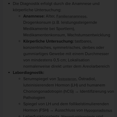
Die Diagnostik erfolgt durch die Anamnese und
körperliche Untersuchung:
Anamnese:
Alter,
,
Familienanamnese
Drogenkonsum (z.B. leistungssteigernde
Medikamente bei Sportlern),
Medikamentenkonsum, Wachstumsentwicklung
Körperliche Untersuchung:
tastbares,
konzentrisches, symmetrisches, derbes oder
gummiartiges Gewebe mit einem Durchmesser
von mindestens 0,5 cm; Lokalisation
normalerweise direkt unter dem Areolarbereich
Labordiagnostik:
Serumspiegel von
, Östradiol,
Testosteron
luteinisierendem Hormon (LH) und humanem
Choriongonadotropin (hCG) → Identifizierung von
Pathologien
Spiegel von LH und dem follikelstimulierenden
Hormon (FSH) → Ausschluss von
Hypogonadismus
Leberfunktionstests,
und
Nierenfunktionstests