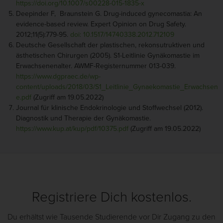
https://doi.org/10.1007/s00228-015-1835-x
Deepinder F, Braunstein G. Drug-induced gynecomastia: An
evidence-based review. Expert Opinion on Drug Safety.
2012;11(5):779-95.
doi: 10.1517/14740338.2012.712109
Deutsche Gesellschaft der plastischen, rekonsutruktiven und
ästhetischen Chirurgen (2005). S1-Leitlinie Gynäkomastie im
Erwachsenenalter. AWMF-Registernummer 013-039.
https://www.dgpraec.de/wp-
content/uploads/2018/03/S1_Leitlinie_Gynaekomastie_Erwachsen
e.pdf
(Zugriff am 19.05.2022)
Journal für klinische Endokrinologie und Stoffwechsel (2012).
Diagnostik und Therapie der Gynäkomastie.
https://www.kup.at/kup/pdf/10375.pdf
(Zugriff am 19.05.2022)
Registriere Dich kostenlos.
Du erhältst wie Tausende Studierende vor Dir Zugang zu den