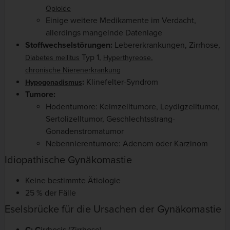
Opioide
Einige weitere Medikamente im Verdacht,
allerdings mangelnde Datenlage
Stoffwechselstörungen:
Lebererkrankungen, Zirrhose,
Typ 1,
,
Diabetes mellitus
Hyperthyreose
chronische Nierenerkrankung
:
Klinefelter-Syndrom
Hypogonadismus
Tumore:
Hodentumore: Keimzelltumore, Leydigzelltumor,
Sertolizelltumor, Geschlechtsstrang-
Gonadenstromatumor
Nebennierentumore: Adenom oder Karzinom
Idiopathische Gynäkomastie
Keine bestimmte Ätiologie
25 % der Fälle
Eselsbrücke für die Ursachen der Gynäkomastie