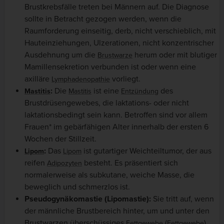
Brustkrebsfälle treten bei Männern auf. Die Diagnose
sollte in Betracht gezogen werden, wenn die
Raumforderung einseitig, derb, nicht verschieblich, mit
Hauteinziehungen, Ulzerationen, nicht konzentrischer
Ausdehnung um die
herum oder mit blutiger
Brustwarze
Mamillensekretion verbunden ist oder wenn eine
axilläre
vorliegt.
Lymphadenopathie
:
Die
ist eine
des
Mastitis
Mastitis
Entzündung
Brustdrüsengewebes, die laktations- oder nicht
laktationsbedingt sein kann. Betroffen sind vor allem
Frauen* im gebärfähigen Alter innerhalb der ersten 6
Wochen der Stillzeit.
:
Das
ist gutartiger Weichteiltumor, der aus
Lipom
Lipom
reifen
besteht. Es präsentiert sich
Adipozyten
normalerweise als subkutane, weiche Masse, die
beweglich und schmerzlos ist.
Pseudogynäkomastie (Lipomastie):
Sie tritt auf, wenn
der männliche Brustbereich hinter, um und unter den
Brustwarzen überschüssiges
(
)
Fettgewebe
Fettgewebe