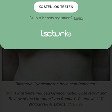
KOSTENLOS TESTEN
Du bist bereits registriert?
Login
Bilaterale Gynäkomastie bei einem Patienten*
: “Finasteride induced Gynecomastia: Case report and
Bild
Review of the Literature” von Ramot Y, Czarnowicki T,
Zlotogorski A. Lizenz:
CC BY 2.0