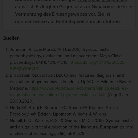
aufweist. Es liegt im Gegensatz zur Gynäkomastie keine
Vermehrung des Drüsengewebes vor. Sie ist
normalerweise auf Fettleibigkeit zurückzuführen.
Quellen
Johnson, R. E., & Murad, M. H. (2009). Gynecomastia:
pathophysiology, evaluation, and management. Mayo Clinic
proceedings, 84(11), 1010–1015.
https://doi.org/10.1016/S0025-
6196(11)60671-X
Braunstein GD, Anawalt BD. Clinical features, diagnosis, and
evaluation of gynecomastia in adults. UpToDate Evidence-Based
Medicine.
https://www.uptodate.com/contents/clinical-features-
diagnosis-and-evaluation-of-gynecomastia-in-adults
(Zugriff am
28.08.2020)
Hoda SA, Brogi E, Koerner FC, Rosen PP. Rosen’s Breast
Pathology, 4th Edition. Lippincott Williams & Wilkins.
Nuttall, F. Q., Warrier, R. S., & Gannon, M. C. (2015). Gynecomastia
and drugs: a critical evaluation of the literature. European journal
of clinical pharmacology, 71(5), 569–578.