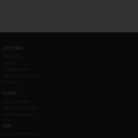
LECTURIO
Über uns
Presse
Jobangebote
Fachartikel Medizin
Kontakt
KURSE
nach Themen
nach Institutionen
nach Dozenten
B2B
Für Unternehmen