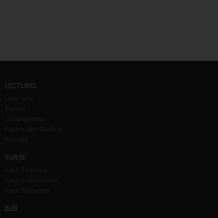
LECTURIO
Über uns
Presse
Jobangebote
Fachartikel Medizin
Kontakt
KURSE
nach Themen
nach Institutionen
nach Dozenten
B2B