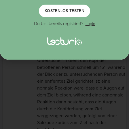
Klinische Untersuchung
KOSTENLOS TESTEN
Untersuchung/Tests
zur Unterscheidung von
Schwindel des Hirnstamms und zerebellärer Ischämie
Du bist bereits registriert?
Login
von peripheren Ursachen:
Kopfimpuls-Test, Nystagmus, “Test of Skew, skew
deviation” (vertikale Divergenz) bzw. HINTS Test
zur Beurteilung der vestibulookulären Funktion:
HI =
Head (Kopf)
–
I
mpuls-Test: Der/die
Untersucher*in dreht den Kopf der
betroffenen Person schnell um 15°, während
der Blick der zu untersuchenden Person auf
ein entferntes Ziel gerichtet ist; eine
normale Reaktion wäre, dass die Augen auf
dem Ziel bleiben, während eine abnormale
Reaktion darin besteht, dass die Augen
durch die Kopfdrehung vom Ziel
weggezogen werden, gefolgt von einer
Sakkade zurück zum Ziel nach der