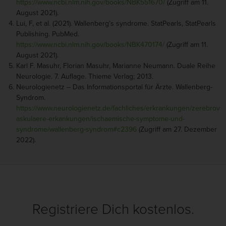
https://www.ncbi.nlm.nih.gov/books/NBK551670/
(Zugriff am 11.
August 2021).
Lui, F, et al. (2021). Wallenberg’s syndrome. StatPearls, StatPearls
Publishing. PubMed.
https://www.ncbi.nlm.nih.gov/books/NBK470174/
(Zugriff am 11.
August 2021).
Karl F. Masuhr, Florian Masuhr, Marianne Neumann. Duale Reihe
Neurologie. 7. Auflage. Thieme Verlag; 2013.
Neurologienetz – Das Informationsportal für Ärzte. Wallenberg-
Syndrom.
https://www.neurologienetz.de/fachliches/erkrankungen/zerebrov
askulaere-erkankungen/ischaemische-symptome-und-
syndrome/wallenberg-syndrom#c2396
(Zugriff am 27. Dezember
2022).
Registriere Dich kostenlos.