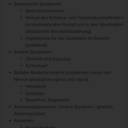
Sensorische Symptome:
Gesichtsschmerzen
Verlust des Schmerz- und Temperaturempfindens
im kontralateralen Rumpf und in den Gliedmaßen
(dissoziierte Sensibilitätsstörung)
Hypästhesie für alle Qualitäten im Gesicht
(ipsilateral)
Andere Symptome:
Übelkeit und
Erbrechen
Schluckauf
Bulbäre Muskelschwäche (ipsilaterale Läsion des
Nervus glossopharyngeus und vagus)
Heiserkeit
Dysphagie
Dysarthrie, Dysphonie
Atemwegssymptome: Undine Syndrom = gestörte
Atemregulation
Autonom:
Horner-Syndrom