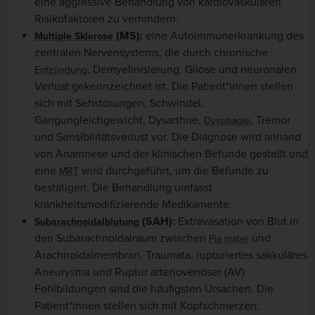
eine aggressive Behandlung von kardiovaskulären
Risikofaktoren zu verhindern.
(MS):
eine Autoimmunerkrankung des
Multiple Sklerose
zentralen Nervensystems, die durch chronische
, Demyelinisierung, Gliose und neuronalen
Entzündung
Verlust gekennzeichnet ist. Die Patient*innen stellen
sich mit Sehstörungen, Schwindel,
Gangungleichgewicht, Dysarthrie,
, Tremor
Dysphagie
und Sensibilitätsverlust vor. Die Diagnose wird anhand
von Anamnese und der klinischen Befunde gestellt und
eine
wird durchgeführt, um die Befunde zu
MRT
bestätigen. Die Behandlung umfasst
krankheitsmodifizierende Medikamente.
(SAH):
Extravasation von Blut in
Subarachnoidalblutung
den Subarachnoidalraum zwischen
und
Pia mater
Arachnoidalmembran. Traumata, rupturiertes sakkuläres
Aneurysma und Ruptur arteriovenöser (AV)
Fehlbildungen sind die häufigsten Ursachen. Die
Patient*innen stellen sich mit Kopfschmerzen,