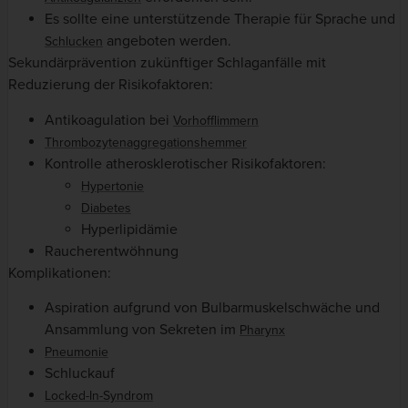
Es sollte eine unterstützende Therapie für Sprache und
angeboten werden.
Schlucken
Sekundärprävention zukünftiger Schlaganfälle mit
Reduzierung der Risikofaktoren:
Antikoagulation bei
Vorhofflimmern
Thrombozytenaggregationshemmer
Kontrolle atherosklerotischer Risikofaktoren:
Hypertonie
Diabetes
Hyperlipidämie
Raucherentwöhnung
Komplikationen:
Aspiration aufgrund von Bulbarmuskelschwäche und
Ansammlung von Sekreten im
Pharynx
Pneumonie
Schluckauf
Locked-In-Syndrom