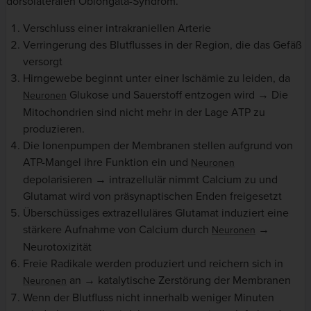
dorsolateralen Oblongata-Syndrom.
Verschluss einer intrakraniellen Arterie
Verringerung des Blutflusses in der Region, die das Gefäß
versorgt
Hirngewebe beginnt unter einer Ischämie zu leiden, da
Glukose und Sauerstoff entzogen wird → Die
Neuronen
Mitochondrien sind nicht mehr in der Lage ATP zu
produzieren.
Die Ionenpumpen der Membranen stellen aufgrund von
ATP-Mangel ihre Funktion ein und
Neuronen
depolarisieren → intrazellulär nimmt Calcium zu und
Glutamat wird von präsynaptischen Enden freigesetzt
Überschüssiges extrazelluläres Glutamat induziert eine
stärkere Aufnahme von Calcium durch
→
Neuronen
Neurotoxizität
Freie Radikale werden produziert und reichern sich in
an → katalytische Zerstörung der Membranen
Neuronen
Wenn der Blutfluss nicht innerhalb weniger Minuten