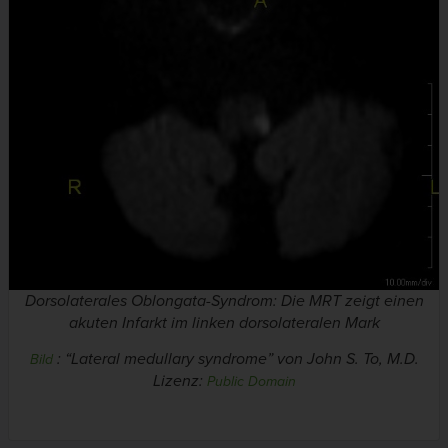
Dorsolaterales Oblongata-Syndrom: Die MRT zeigt einen
akuten Infarkt im linken dorsolateralen Mark
: “Lateral medullary syndrome” von John S. To, M.D.
Bild
Lizenz:
Public Domain