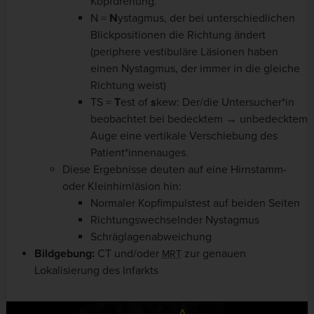
Kopfdrehung.
N =
N
ystagmus, der bei unterschiedlichen
Blickpositionen die Richtung ändert
(periphere vestibuläre Läsionen haben
einen Nystagmus, der immer in die gleiche
Richtung weist)
TS =
T
est of
s
kew: Der/die Untersucher*in
beobachtet bei bedecktem → unbedecktem
Auge eine vertikale Verschiebung des
Patient*innenauges.
Diese Ergebnisse deuten auf eine Hirnstamm-
oder Kleinhirnläsion hin:
Normaler Kopfimpulstest auf beiden Seiten
Richtungswechselnder Nystagmus
Schräglagenabweichung
Bildgebung:
CT und/oder
zur genauen
MRT
Lokalisierung des Infarkts