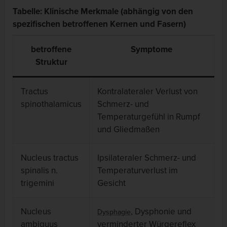
Tabelle: Klinische Merkmale (abhängig von den
spezifischen betroffenen Kernen und Fasern)
betroffene
Symptome
Struktur
Tractus
Kontralateraler Verlust von
spinothalamicus
Schmerz- und
Temperaturgefühl in Rumpf
und Gliedmaßen
Nucleus tractus
Ipsilateraler Schmerz- und
spinalis n.
Temperaturverlust im
trigemini
Gesicht
Nucleus
, Dysphonie und
Dysphagie
ambiguus
verminderter Würgereflex