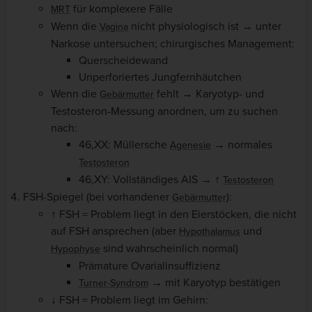
für komplexere Fälle
MRT
Wenn die
nicht physiologisch ist → unter
Vagina
Narkose untersuchen; chirurgisches Management:
Querscheidewand
Unperforiertes Jungfernhäutchen
Wenn die
fehlt → Karyotyp- und
Gebärmutter
Testosteron-Messung anordnen, um zu suchen
nach:
46,XX: Müllersche
→ normales
Agenesie
Testosteron
46,XY: Vollständiges AIS → ↑
Testosteron
FSH-Spiegel
(bei vorhandener
):
Gebärmutter
↑
FSH = Problem liegt in den Eierstöcken, die nicht
auf FSH ansprechen (aber
und
Hypothalamus
sind wahrscheinlich normal)
Hypophyse
Prämature Ovarialinsuffizienz
→ mit Karyotyp bestätigen
Turner-Syndrom
↓
FSH = Problem liegt im Gehirn: