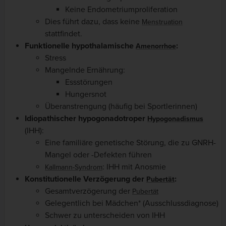
Keine Endometriumproliferation
Dies führt dazu, dass keine
Menstruation
stattfindet.
Funktionelle hypothalamische
:
Amenorrhoe
Stress
Mangelnde Ernährung:
Essstörungen
Hungersnot
Überanstrengung (häufig bei Sportlerinnen)
Idiopathischer hypogonadotroper
Hypogonadismus
(IHH):
Eine familiäre genetische Störung, die zu GNRH-
Mangel oder -Defekten führen
: IHH mit Anosmie
Kallmann-Syndrom
Konstitutionelle Verzögerung der
:
Pubertät
Gesamtverzögerung der
Pubertät
Gelegentlich bei Mädchen* (Ausschlussdiagnose)
Schwer zu unterscheiden von IHH