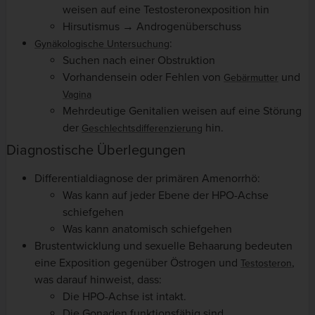
weisen auf eine Testosteronexposition hin
Hirsutismus → Androgenüberschuss
:
Gynäkologische Untersuchung
Suchen nach einer Obstruktion
Vorhandensein oder Fehlen von
und
Gebärmutter
Vagina
Mehrdeutige Genitalien weisen auf eine Störung
der
hin.
Geschlechtsdifferenzierung
Diagnostische Überlegungen
Differentialdiagnose der primären Amenorrhö:
Was kann auf jeder Ebene der HPO-Achse
schiefgehen
Was kann anatomisch schiefgehen
Brustentwicklung und sexuelle Behaarung bedeuten
eine Exposition gegenüber Östrogen und
,
Testosteron
was darauf hinweist, dass:
Die HPO-Achse ist intakt.
Die Gonaden funktionsfähig sind.