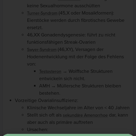
keine Sexualhormone ausschütten
(45,X oder Mosaikformen):
Turner-Syndrom
Eierstöcke werden durch fibrotisches Gewebe
ersetzt.
46,XX Gonadendysgenesie: führt zu nicht
funktionsfähigen Streak-Ovarien
(46,XY), Versagen der
Swyer-Syndrom
Hodenentwicklung mit der Folge des Fehlens
von:
→ Wolffsche Strukturen
Testosteron
entwickeln sich nicht.
AMH → Müllersche Strukturen bleiben
bestehen.
Vorzeitige Ovarialinsuffizienz:
Klinische Wechseljahre im Alter von < 40 Jahren
Stellt sich oft als
dar, kann
sekundäre Amenorrhoe
aber auch als primäre auftreten
Ursachen: