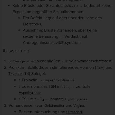
Keine Brüste oder Geschlechtshaare → bedeutet keine
Exposition gegenüber Sexualhormonen:
Der Defekt liegt auf oder über der Höhe des
Eierstocks.
Ausnahme: Brüste vorhanden, aber keine
sexuelle Behaarung → Verdacht auf
Androgeninsensitivitätssyndrom
Auswertung
ausschließen! (Urin-Schwangerschaftstest)
Schwangerschaft
Prolaktin-, Schilddrüsen-stimulierendes Hormon (TSH) und
(T4)-Spiegel:
Thyroxin
↑ Prolaktin →
Hyperprolaktinämie
↓ oder normales TSH mit ↓T
→ zentrale
4
Hypothyreose
↑ TSH mit ↓ T
→ primäre
Hypothyreose
4
Vorhandensein von
und
:
Gebärmutter
Vagina
Beckenuntersuchung und
Ultraschall