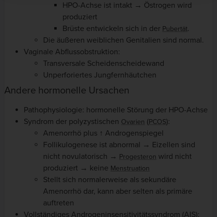
HPO-Achse ist intakt → Östrogen wird
produziert
Brüste entwickeln sich in der
.
Pubertät
Die äußeren weiblichen Genitalien sind normal.
Vaginale Abflussobstruktion:
Transversale Scheidenscheidewand
Unperforiertes Jungfernhäutchen
Andere hormonelle Ursachen
Pathophysiologie: hormonelle Störung der HPO-Achse
Syndrom der polyzystischen
(
):
Ovarien
PCOS
Amenorrhö plus ↑ Androgenspiegel
Follikulogenese ist abnormal → Eizellen sind
nicht novulatorisch →
wird nicht
Progesteron
produziert → keine
Menstruation
Stellt sich normalerweise als sekundäre
Amenorrhö dar, kann aber selten als primäre
auftreten
Vollständiges Androgeninsensitivitätssyndrom (AIS):