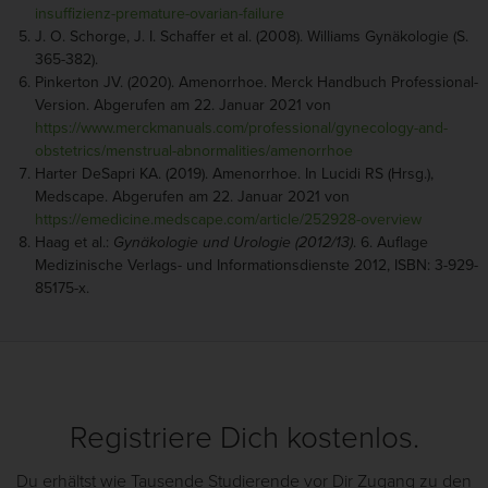
insuffizienz-premature-ovarian-failure
J. O. Schorge, J. I. Schaffer et al. (2008). Williams Gynäkologie (S.
365-382).
Pinkerton JV. (2020). Amenorrhoe. Merck Handbuch Professional-
Version. Abgerufen am 22. Januar 2021 von
https://www.merckmanuals.com/professional/gynecology-and-
obstetrics/menstrual-abnormalities/amenorrhoe
Harter DeSapri KA. (2019). Amenorrhoe. In Lucidi RS (Hrsg.),
Medscape. Abgerufen am 22. Januar 2021 von
https://emedicine.medscape.com/article/252928-overview
Haag et al.:
Gynäkologie und Urologie (2012/13)
. 6. Auflage
Medizinische Verlags- und Informationsdienste 2012, ISBN: 3-929-
85175-x.
Registriere Dich kostenlos.
Du erhältst wie Tausende Studierende vor Dir Zugang zu den