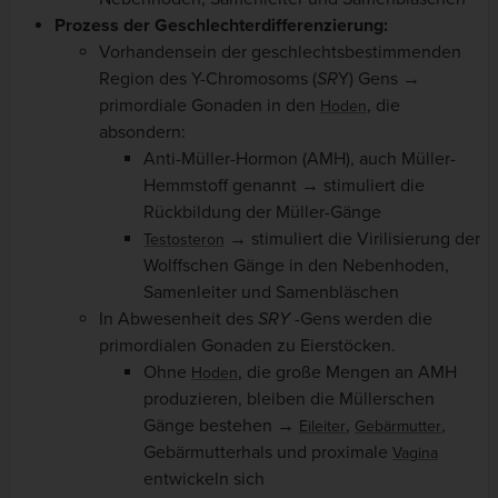
Prozess der Geschlechterdifferenzierung:
Vorhandensein der geschlechtsbestimmenden
Region des Y-Chromosoms (
SR
Y) Gens →
primordiale Gonaden in den
, die
Hoden
absondern:
Anti-Müller-Hormon (AMH), auch Müller-
Hemmstoff genannt → stimuliert die
Rückbildung der Müller-Gänge
→ stimuliert die Virilisierung der
Testosteron
Wolffschen Gänge in den Nebenhoden,
Samenleiter und Samenbläschen
In Abwesenheit des
SRY
-Gens werden die
primordialen Gonaden zu Eierstöcken.
Ohne
, die große Mengen an AMH
Hoden
produzieren, bleiben die Müllerschen
Gänge bestehen →
,
,
Eileiter
Gebärmutter
Gebärmutterhals und proximale
Vagina
entwickeln sich