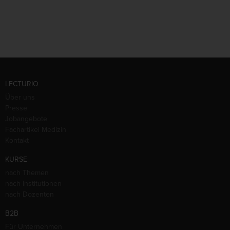
LECTURIO
Über uns
Presse
Jobangebote
Fachartikel Medizin
Kontakt
KURSE
nach Themen
nach Institutionen
nach Dozenten
B2B
Für Unternehmen