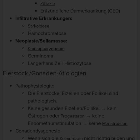
Zöliakie
Entzündliche Darmerkrankung (CED)
Infiltrative Erkrankungen:
Sarkoidose
Hämochromatose
Neoplasie/Sellamasse:
Kraniopharyngeom
Germinoma
Langerhans-Zell-Histiozytose
Eierstock-/Gonaden-Ätiologien
Pathophysiologie:
Die Eierstöcke, Eizellen oder Follikel sind
pathologisch.
Keine gesunden Eizellen/Follikel → kein
Östrogen oder
→ keine
Progesteron
Endometriumstimulation → keine
Menstruation
Gonadendysgenesie:
Wenn sich die
nicht richtig bilden und
Keimdrüsen