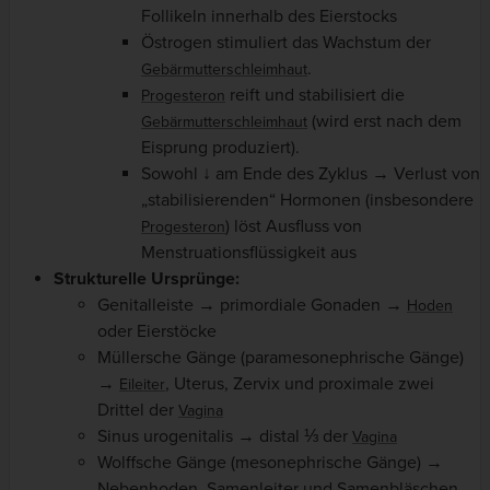
Follikeln innerhalb des Eierstocks
Östrogen stimuliert das Wachstum der
.
Gebärmutterschleimhaut
reift und stabilisiert die
Progesteron
(wird erst nach dem
Gebärmutterschleimhaut
Eisprung produziert).
Sowohl ↓ am Ende des Zyklus → Verlust von
„stabilisierenden“ Hormonen (insbesondere
) löst Ausfluss von
Progesteron
Menstruationsflüssigkeit aus
Strukturelle Ursprünge:
Genitalleiste → primordiale Gonaden →
Hoden
oder Eierstöcke
Müllersche Gänge (paramesonephrische Gänge)
→
, Uterus, Zervix und proximale zwei
Eileiter
Drittel der
Vagina
Sinus urogenitalis → distal ⅓ der
Vagina
Wolffsche Gänge (mesonephrische Gänge) →
Nebenhoden, Samenleiter und Samenbläschen