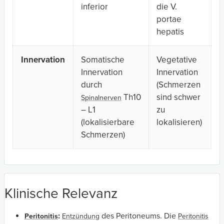
inferior
die V.
portae
hepatis
Innervation
Somatische
Vegetative
Innervation
Innervation
durch
(Schmerzen
Th10
sind schwer
Spinalnerven
– L1
zu
(lokalisierbare
lokalisieren)
Schmerzen)
Klinische Relevanz
:
des Peritoneums. Die
Peritonitis
Entzündung
Peritonitis