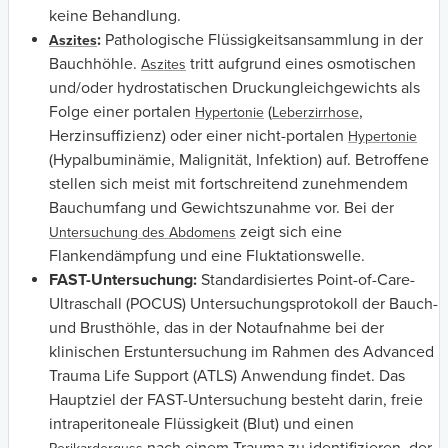
keine Behandlung.
:
Pathologische Flüssigkeitsansammlung in der
Aszites
Bauchhöhle.
tritt aufgrund eines osmotischen
Aszites
und/oder hydrostatischen Druckungleichgewichts als
Folge einer portalen
(
,
Hypertonie
Leberzirrhose
Herzinsuffizienz) oder einer nicht-portalen
Hypertonie
(Hypalbuminämie, Malignität, Infektion) auf. Betroffene
stellen sich meist mit fortschreitend zunehmendem
Bauchumfang und Gewichtszunahme vor. Bei der
zeigt sich eine
Untersuchung des Abdomens
Flankendämpfung und eine Fluktationswelle.
FAST-Untersuchung:
Standardisiertes Point-of-Care-
Ultraschall (POCUS) Untersuchungsprotokoll der Bauch-
und Brusthöhle, das in der Notaufnahme bei der
klinischen Erstuntersuchung im Rahmen des Advanced
Trauma Life Support (ATLS) Anwendung findet. Das
Hauptziel der FAST-Untersuchung besteht darin, freie
intraperitoneale Flüssigkeit (Blut) und einen
nach einem Trauma zu identifizieren, der