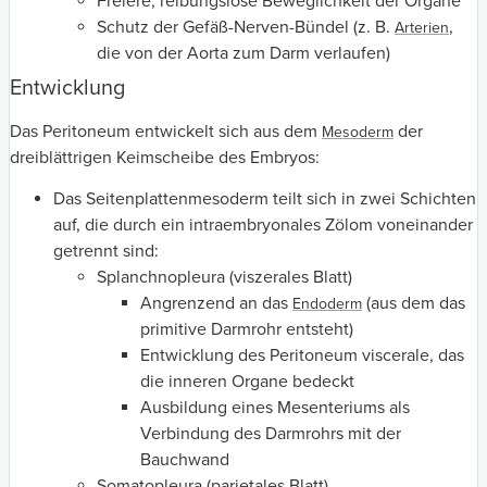
Freiere, reibungslose Beweglichkeit der Organe
Schutz der Gefäß-Nerven-Bündel (z. B.
,
Arterien
die von der Aorta zum Darm verlaufen)
Entwicklung
Das Peritoneum entwickelt sich aus dem
der
Mesoderm
dreiblättrigen Keimscheibe des Embryos:
Das Seitenplattenmesoderm teilt sich in zwei Schichten
auf, die durch ein intraembryonales Zölom voneinander
getrennt sind:
Splanchnopleura (viszerales Blatt)
Angrenzend an das
(aus dem das
Endoderm
primitive Darmrohr entsteht)
Entwicklung des Peritoneum viscerale, das
die inneren Organe bedeckt
Ausbildung eines Mesenteriums als
Verbindung des Darmrohrs mit der
Bauchwand
Somatopleura (parietales Blatt)