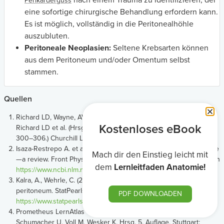
Perikarderguss
eine sofortige chirurgische Behandlung erfordern kann.
Es ist möglich, vollständig in die Peritonealhöhle
auszubluten.
Peritoneale Neoplasien:
Seltene Krebsarten können
aus dem Peritoneum und/oder Omentum selbst
stammen.
Quellen
Richard LD, Wayne, AV, Mitchell, AWM (2020). Abdomen. In
Kostenloses eBook
Richard LD et al. (Hrsg.), Gray’s Anatomy for Students (4. Aufl. S.
300–306.) Churchill Livingstone/Elsevier,
Isaza-Restrepo A. et al. (2018). The peritoneum: beyond the tissue
Mach dir den Einstieg leicht mit
—a review. Front Physiol 9:738. Abgerufen am 8. August 2021 von
dem
Lernleitfaden Anatomie!
https://www.ncbi.nlm.nih.gov/pmc/articles/PMC6014125/
Kalra, A., Wehrle, C. (2021). Anatomy, abdomen and pelvis,
peritoneum. StatPearls. Abgerufen am 25. August 2021 von
PDF DOWNLOADEN
https://www.statpearls.com/articlelibrary/viewarticle/32341/
Prometheus LernAtlas – Innere Organe. Schünke M, Schulte E,
Schumacher U, Voll M, Wesker K. Hrsg. 5. Auflage. Stuttgart: