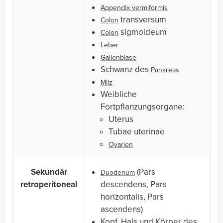
Appendix vermiformis
transversum
Colon
sigmoideum
Colon
Leber
Gallenblase
Schwanz des
Pankreas
Milz
Weibliche
Fortpflanzungsorgane:
Uterus
Tubae uterinae
Ovarien
Sekundär
(Pars
Duodenum
retroperitoneal
descendens, Pars
horizontalis, Pars
ascendens)
Kopf, Hals und Körper des