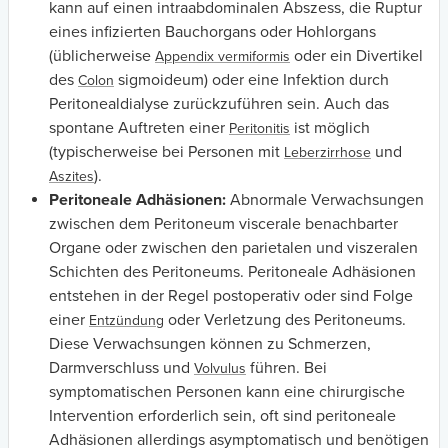
kann auf einen intraabdominalen Abszess, die Ruptur
eines infizierten Bauchorgans oder Hohlorgans
(üblicherweise
oder ein Divertikel
Appendix vermiformis
des
sigmoideum) oder eine Infektion durch
Colon
Peritonealdialyse zurückzuführen sein. Auch das
spontane Auftreten einer
ist möglich
Peritonitis
(typischerweise bei Personen mit
und
Leberzirrhose
).
Aszites
Peritoneale Adhäsionen:
Abnormale Verwachsungen
zwischen dem Peritoneum viscerale benachbarter
Organe oder zwischen den parietalen und viszeralen
Schichten des Peritoneums. Peritoneale Adhäsionen
entstehen in der Regel postoperativ oder sind Folge
einer
oder Verletzung des Peritoneums.
Entzündung
Diese Verwachsungen können zu Schmerzen,
Darmverschluss und
führen. Bei
Volvulus
symptomatischen Personen kann eine chirurgische
Intervention erforderlich sein, oft sind peritoneale
Adhäsionen allerdings asymptomatisch und benötigen