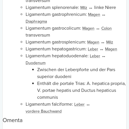
transversum
Ligamentum splenorenale:
↔ linke Niere
Milz
Ligamentum gastrophrenicum:
↔
Magen
Diaphragma
Ligamentum gastrocolicum:
↔
Magen
Colon
transversum
Ligamentum gastrosplenicum:
↔
Magen
Milz
Ligamentum hepatogastricum:
↔
Leber
Magen
Ligamentum hepatoduodenale:
↔
Leber
Duodenum
Zwischen der Leberpforte und der Pars
superior duodeni
Enthält die portale Trias: A. hepatica propria,
V. portae hepatis und Ductus hepaticus
communis
Ligamentum falciforme:
↔
Leber
vordere Bauchwand
Omenta