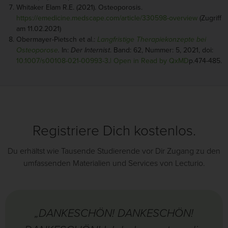
Whitaker Elam R.E. (2021). Osteoporosis.
https://emedicine.medscape.com/article/330598-overview
(Zugriff
am 11.02.2021)
Obermayer-Pietsch et al.:
Langfristige Therapiekonzepte bei
Osteoporose
.
In:
Der Internist
. Band: 62, Nummer: 5, 2021, doi:
10.1007/s00108-021-00993-3
.
| Open in Read by QxMD
p.474-485.
Registriere Dich kostenlos.
Du erhältst wie Tausende Studierende vor Dir Zugang zu den
umfassenden Materialien und Services von Lecturio.
„DANKESCHÖN! DANKESCHÖN!