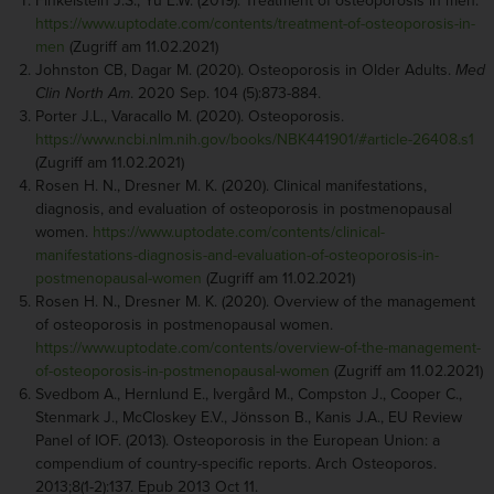
Finkelstein J.S., Yu E.W. (2019). Treatment of osteoporosis in men.
https://www.uptodate.com/contents/treatment-of-osteoporosis-in-
men
(Zugriff am 11.02.2021)
Johnston CB, Dagar M. (2020). Osteoporosis in Older Adults.
Med
Clin North Am
. 2020 Sep. 104 (5):873-884.
Porter J.L., Varacallo M. (2020). Osteoporosis.
https://www.ncbi.nlm.nih.gov/books/NBK441901/#article-26408.s1
(Zugriff am 11.02.2021)
Rosen H. N., Dresner M. K. (2020). Clinical manifestations,
diagnosis, and evaluation of osteoporosis in postmenopausal
women.
https://www.uptodate.com/contents/clinical-
manifestations-diagnosis-and-evaluation-of-osteoporosis-in-
postmenopausal-women
(Zugriff am 11.02.2021)
Rosen H. N., Dresner M. K. (2020). Overview of the management
of osteoporosis in postmenopausal women.
https://www.uptodate.com/contents/overview-of-the-management-
of-osteoporosis-in-postmenopausal-women
(Zugriff am 11.02.2021)
Svedbom A., Hernlund E., Ivergård M., Compston J., Cooper C.,
Stenmark J., McCloskey E.V., Jönsson B., Kanis J.A., EU Review
Panel of IOF. (2013). Osteoporosis in the European Union: a
compendium of country-specific reports. Arch Osteoporos.
2013;8(1-2):137. Epub 2013 Oct 11.