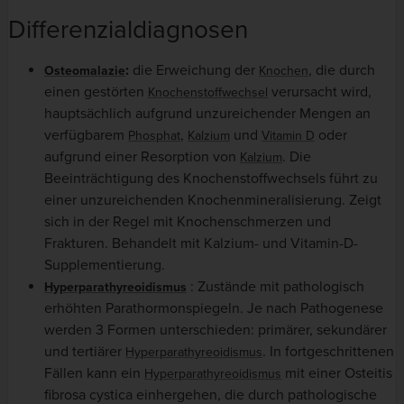
Differenzialdiagnosen
:
die Erweichung der
, die durch
Osteomalazie
Knochen
einen gestörten
verursacht wird,
Knochenstoffwechsel
hauptsächlich aufgrund unzureichender Mengen an
verfügbarem
,
und
oder
Phosphat
Kalzium
Vitamin D
aufgrund einer Resorption von
. Die
Kalzium
Beeinträchtigung des Knochenstoffwechsels führt zu
einer unzureichenden Knochenmineralisierung. Zeigt
sich in der Regel mit Knochenschmerzen und
Frakturen. Behandelt mit Kalzium- und Vitamin-D-
Supplementierung.
: Zustände mit pathologisch
Hyperparathyreoidismus
erhöhten Parathormonspiegeln. Je nach Pathogenese
werden 3 Formen unterschieden: primärer, sekundärer
und tertiärer
. In fortgeschrittenen
Hyperparathyreoidismus
Fällen kann ein
mit einer Osteitis
Hyperparathyreoidismus
fibrosa cystica einhergehen, die durch pathologische