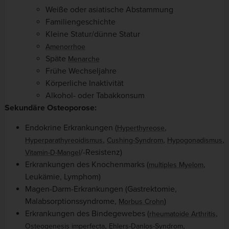
Weiße oder asiatische Abstammung
Familiengeschichte
Kleine Statur/dünne Statur
Amenorrhoe
Späte
Menarche
Frühe Wechseljahre
Körperliche Inaktivität
Alkohol- oder Tabakkonsum
Sekundäre Osteoporose:
Endokrine Erkrankungen (
,
Hyperthyreose
,
,
,
Hyperparathyreoidismus
Cushing-Syndrom
Hypogonadismus
/-Resistenz)
Vitamin-D-Mangel
Erkrankungen des Knochenmarks (
,
multiples Myelom
Leukämie, Lymphom)
Magen-Darm-Erkrankungen (Gastrektomie,
Malabsorptionssyndrome,
)
Morbus Crohn
Erkrankungen des Bindegewebes (
,
rheumatoide Arthritis
,
,
Osteogenesis imperfecta
Ehlers-Danlos-Syndrom