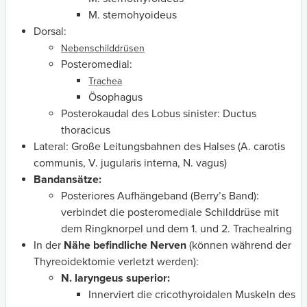
M. sternohyoideus
Dorsal:
Nebenschilddrüsen
Posteromedial:
Trachea
Ösophagus
Posterokaudal des Lobus sinister: Ductus
thoracicus
Lateral: Große Leitungsbahnen des Halses (A. carotis
communis, V. jugularis interna, N. vagus)
Bandansätze:
Posteriores Aufhängeband (Berry’s Band):
verbindet die posteromediale Schilddrüse mit
dem Ringknorpel und dem 1. und 2. Trachealring
In der
Nähe befindliche Nerven
(können während der
Thyreoidektomie verletzt werden):
N. laryngeus superior:
Innerviert die cricothyroidalen Muskeln des