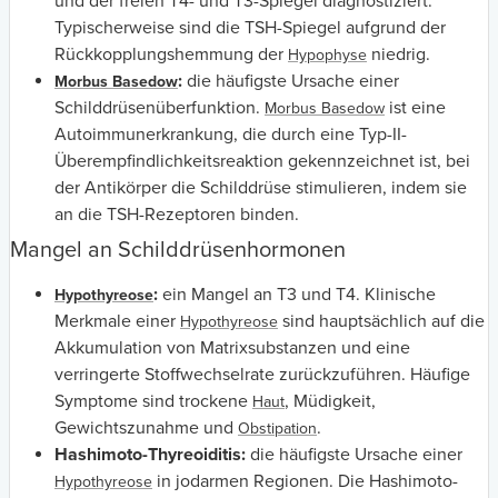
und der freien T4- und T3-Spiegel diagnostiziert.
Typischerweise sind die TSH-Spiegel aufgrund der
Rückkopplungshemmung der
niedrig.
Hypophyse
:
die häufigste Ursache einer
Morbus Basedow
Schilddrüsenüberfunktion.
ist eine
Morbus Basedow
Autoimmunerkrankung, die durch eine Typ-II-
Überempfindlichkeitsreaktion gekennzeichnet ist, bei
der Antikörper die Schilddrüse stimulieren, indem sie
an die TSH-Rezeptoren binden.
Mangel an Schilddrüsenhormonen
:
ein Mangel an T3 und T4. Klinische
Hypothyreose
Merkmale einer
sind hauptsächlich auf die
Hypothyreose
Akkumulation von Matrixsubstanzen und eine
verringerte Stoffwechselrate zurückzuführen. Häufige
Symptome sind trockene
, Müdigkeit,
Haut
Gewichtszunahme und
.
Obstipation
Hashimoto-Thyreoiditis:
die häufigste Ursache einer
in jodarmen Regionen. Die Hashimoto-
Hypothyreose