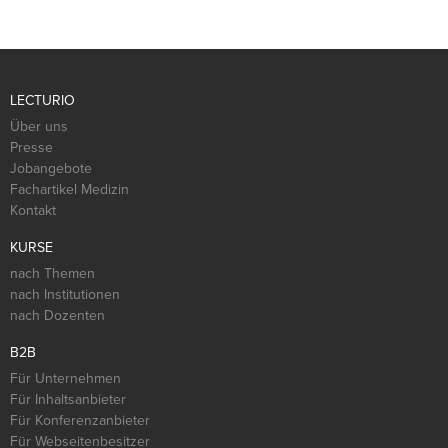
LECTURIO
Über uns
Presse
Jobangebote
Fachartikel Medizin
Kontakt
KURSE
nach Themen
nach Institutionen
nach Dozenten
B2B
Für Unternehmen
Für Inhaltsanbieter
Für Konferenzanbieter
Für Webseitenbesitzer