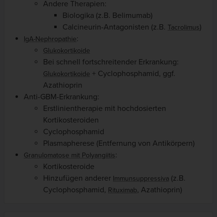
Andere Therapien:
Biologika (z.B. Belimumab)
Calcineurin-Antagonisten (z.B.
)
Tacrolimus
:
IgA-Nephropathie
Glukokortikoide
Bei schnell fortschreitender Erkrankung:
+ Cyclophosphamid, ggf.
Glukokortikoide
Azathioprin
Anti-GBM-Erkrankung:
Erstlinientherapie mit hochdosierten
Kortikosteroiden
Cyclophosphamid
Plasmapherese (Entfernung von Antikörpern)
:
Granulomatose mit Polyangiitis
Kortikosteroide
Hinzufügen anderer
(z.B.
Immunsuppressiva
Cyclophosphamid,
, Azathioprin)
Rituximab