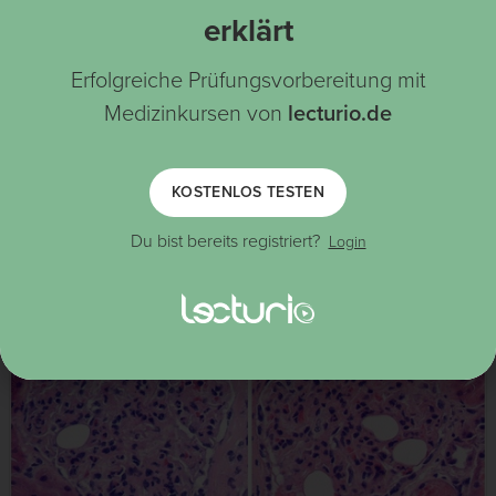
Bei SLE: Drahtschleifenläsionen im mesangialen
erklärt
und subendothelialen Bereich
Bei Anti-GBM-Erkankung: lineare und
Erfolgreiche Prüfungsvorbereitung mit
intramembranöse Ablagerungen
Medizinkursen von
lecturio.de
Bei Poststreptokokken-GN: subepitheliale
Ablagerungen (Hügel)
Bei ANCA-assoziierter GN: wenige oder keine
KOSTENLOS TESTEN
Ablagerungen
Du bist bereits registriert?
Login