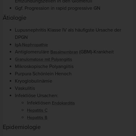
Entzündungszellen in den Glomeruli
Ggf. Progression in rapid progressive GN
Ätiologie
Lupusnephritis Klasse IV als häufigste Ursache der
DPGN
IgA-Nephropathie
Antiglomeruläre
(GBM)-Krankheit
Basalmembran
Granulomatose mit Polyangiitis
Mikroskopische Polyangiitis
Purpura Schönlein Henoch
Kryoglobulinämie
Vaskulitis
Infektiöse Ursachen:
Infektiösen
Endokarditis
Hepatitis C
Hepatitis B
Epidemiologie