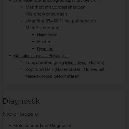
Anti-GBM-Erkrankung/
:
Goodpasture-Syndrom
Mehrheit mit vorbestehenden
Nierenerkrankungen
Ungefähr 25–60 % mit pulmonalen
Manifestationen:
Hämoptyse
Husten
Dyspnoe
:
Granulomatose mit Polyangiitis
Lungenbeteiligung (
, Husten)
Hämoptyse
Kopf und Hals (Nasenbluten, Hörverlust,
Nasenknorpeldeformitäten)
Diagnostik
Nierenbiopsie
Goldstandard der Diagnostik