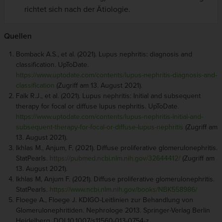
richtet sich nach der Ätiologie.
Quellen
Bomback A.S., et al. (2021). Lupus nephritis: diagnosis and
classification. UpToDate.
https://www.uptodate.com/contents/lupus-nephritis-diagnosis-and-
classification
(Zugriff am 13. August 2021).
Falk R.J., et al. (2021). Lupus nephritis: Initial and subsequent
therapy for focal or diffuse lupus nephritis. UpToDate.
https://www.uptodate.com/contents/lupus-nephritis-initial-and-
subsequent-therapy-for-focal-or-diffuse-lupus-nephritis
(Zugriff am
13. August 2021).
Ikhlas M., Anjum, F. (2021). Diffuse proliferative glomerulonephritis.
StatPearls.
https://pubmed.ncbi.nlm.nih.gov/32644412/
(Zugriff am
13. August 2021).
Ikhlas M, Anjum F. (2021). Diffuse proliferative glomerulonephritis.
StatPearls.
https://www.ncbi.nlm.nih.gov/books/NBK558986/
Floege A., Floege J. KDIGO-Leitlinien zur Behandlung von
Glomerulonephritiden. Nephrologe 2013. Springer-Verlag Berlin
Heidelberg. DOI 10.1007/s11560-013-0754-z.