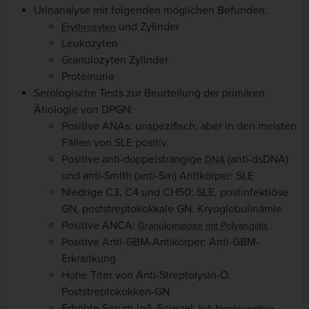
Urinanalyse mit folgenden möglichen Befunden:
und Zylinder
Erythrozyten
Leukozyten
Granulozyten Zylinder
Proteinurie
Serologische Tests zur Beurteilung der primären
Ätiologie von DPGN:
Positive ANAs: unspezifisch, aber in den meisten
Fällen von SLE positiv
Positive anti-doppelsträngige
(anti-dsDNA)
DNA
und anti-Smith (anti-Sm) Antikörper: SLE
Niedrige C3, C4 und CH50: SLE, postinfektiöse
GN, poststreptokokkale GN, Kryoglobulinämie
Positive ANCA:
Granulomatose mit Polyangiitis
Positive Anti-GBM-Antikörper: Anti-GBM-
Erkrankung
Hohe Titer von Anti-Streptolysin-O:
Poststreptokokken-GN
Erhöhte Serum-IgA-Spiegel:
IgA-Nephropathie