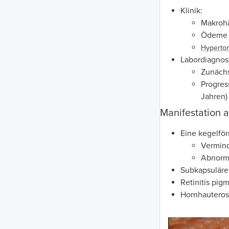
Klinik:
Makrohä
Ödeme
Hyperto
Labordiagnost
Zunächs
Progres
Jahren)
Manifestation 
Eine kegelför
Vermin
Abnorma
Subkapsulär
Retinitis pig
Hornhautero