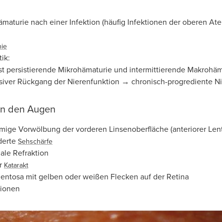
maturie nach einer Infektion (häufig Infektionen der oberen A
nie
ik:
t persistierende Mikrohämaturie und intermittierende Makrohäma
siver Rückgang der Nierenfunktion → chronisch-progrediente Nie
an den Augen
mige Vorwölbung der vorderen Linsenoberfläche (anteriorer Lent
derte
Sehschärfe
le Refraktion
er
Katarakt
mentosa mit gelben oder weißen Flecken auf der Retina
sionen