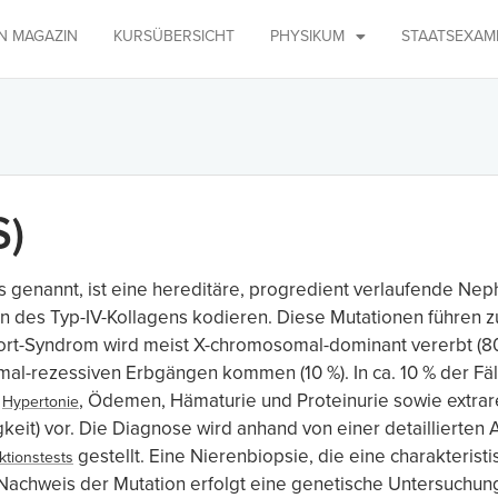
IN MAGAZIN
KURSÜBERSICHT
PHYSIKUM
STAATSEXAM
S)
 genannt, ist eine hereditäre, progredient verlaufende Neph
ten des Typ-IV-Kollagens kodieren. Diese Mutationen führen 
port-Syndrom wird meist X-chromosomal-dominant vererbt (80
mal-rezessiven Erbgängen kommen (10 %). In ca. 10 % der F
,
, Ödemen, Hämaturie und Proteinurie sowie extrar
Hypertonie
keit) vor. Die Diagnose wird anhand von einer detaillierte
gestellt. Eine Nierenbiopsie, die eine charakteris
ktionstests
Nachweis der Mutation erfolgt eine genetische Untersuchung