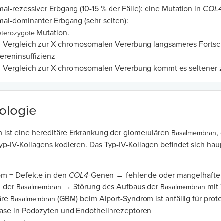
al-rezessiver Erbgang (10-15 % der Fälle): eine Mutation in
COL
al-dominanter Erbgang (sehr selten):
Mutation.
terozygote
 Vergleich zur X-chromosomalen Vererbung langsameres Fortsch
ereninsuffizienz
 Vergleich zur X-chromosomalen Vererbung kommt es seltener z
ologie
 ist eine hereditäre Erkrankung der glomerulären
,
Basalmembran
yp-IV-Kollagens kodieren. Das Typ-IV-Kollagen befindet sich hau
om = Defekte in den
COL4
-Genen → fehlende oder mangelhafte
n der
→ Störung des Aufbaus der
mit 
Basalmembran
Basalmembran
äre
(GBM) beim Alport-Syndrom ist anfällig für pro
Basalmembran
ase in Podozyten und Endothelinrezeptoren