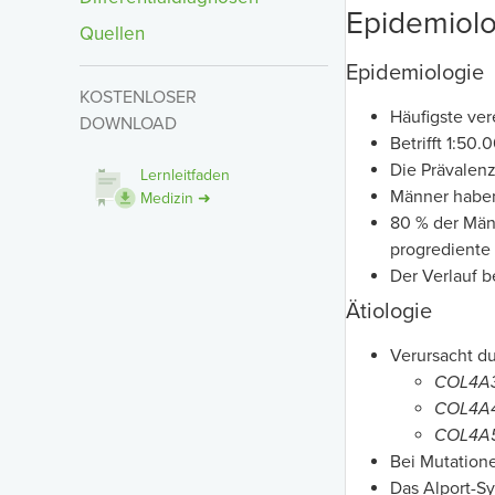
Epidemiolo
Quellen
Epidemiologie
KOSTENLOSER
Häufigste ver
DOWNLOAD
Betrifft 1:50
Die Prävalen
Lernleitfaden
Männer haben
Medizin ➜
80 % der Män
progrediente
Der Verlauf b
Ätiologie
Verursacht d
COL4A
COL4A
COL4A
Bei Mutation
Das Alport-S