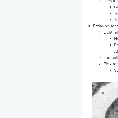
Dies füh
G
Tu
Te
Pathologische
Lichtmi
No
Be
A
Immunfl
Elektro
S