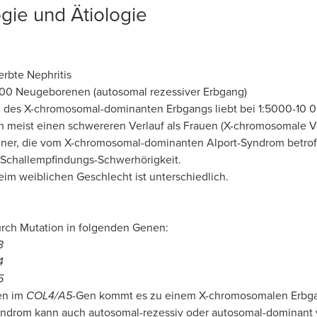
gie und Ätiologie
erbte Nephritis
.000 Neugeborenen (autosomal rezessiver Erbgang)
z des X-chromosomal-dominanten Erbgangs liebt bei 1:5000-10 
 meist einen schwereren Verlauf als Frauen (X-chromosomale V
ner, die vom X-chromosomal-dominanten Alport-Syndrom betroff
 Schallempfindungs-Schwerhörigkeit.
eim weiblichen Geschlecht ist unterschiedlich.
urch Mutation in folgenden Genen:
3
4
5
en im
COL4/A5
-Gen kommt es zu einem X-chromosomalen Erbgan
yndrom kann auch autosomal-rezessiv oder autosomal-dominant 