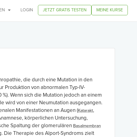
EN
LOGIN
JETZT GRATIS TESTEN
MEINE KURSE
ropathie, die durch eine Mutation in den
zur Produktion von abnormalen Typ-IV-
 %). Wenn sich die Mutation jedoch an einem
älle wird von einer Neumutation ausgegangen.
enalen Manifestationen an Augen (
,
Katarakt
n Anamnese, körperlichen Untersuchung,
tische Spaltung der glomerulären
Basalmembran
. Die Therapie des Alport-Syndroms zielt