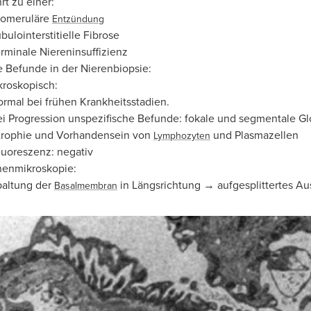
rt zu einer:
lomeruläre
Entzündung
bulointerstitielle Fibrose
rminale Niereninsuffizienz
 Befunde in der Nierenbiopsie:
kroskopisch:
rmal bei frühen Krankheitsstadien.
i Progression unspezifische Befunde: fokale und segmentale Glom
trophie und Vorhandensein von
und Plasmazellen
Lymphozyten
uoreszenz: negativ
nenmikroskopie:
paltung der
in Längsrichtung → aufgesplittertes A
Basalmembran