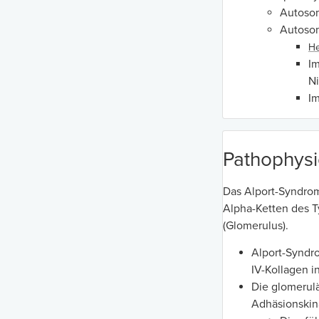
Autosom
Autosom
He
Im
Ni
Im
Pathophysi
Das Alport-Syndrom
Alpha-Ketten des T
(Glomerulus).
Alport-Syndr
IV-Kollagen i
Die glomerul
Adhäsionskin