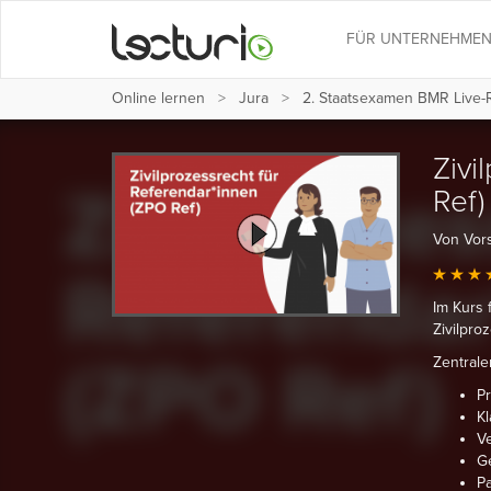
FÜR UNTERNEHME
Online lernen
Jura
2. Staatsexamen BMR Live-
Zivi
Ref)
Von Vors
Im Kurs 
Zivilpro
Zentrale
P
K
Ve
Ge
Pa