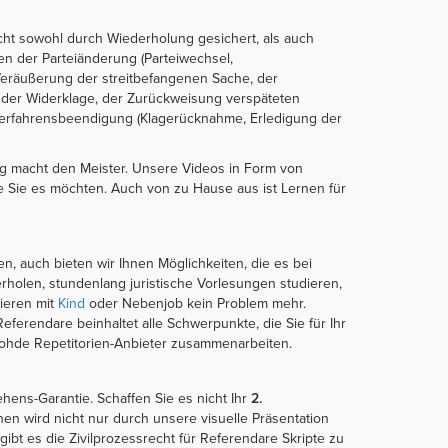
echt sowohl durch Wiederholung gesichert, als auch
en der Parteiänderung (Parteiwechsel,
 Veräußerung der streitbefangenen Sache, der
g, der Widerklage, der Zurückweisung verspäteten
Verfahrensbeendigung (Klagerücknahme, Erledigung der
ng macht den Meister. Unsere Videos in Form von
e Sie es möchten. Auch von zu Hause aus ist Lernen für
en, auch bieten wir Ihnen Möglichkeiten, die es bei
erholen, stundenlang juristische Vorlesungen studieren,
dieren mit
Kind
oder Nebenjob kein Problem mehr.
Referendare beinhaltet alle Schwerpunkte, die Sie für Ihr
Rohde Repetitorien-Anbieter zusammenarbeiten.
hens-Garantie. Schaffen Sie es nicht Ihr
2.
nen wird nicht nur durch unsere visuelle Präsentation
bt es die Zivilprozessrecht für Referendare Skripte zu