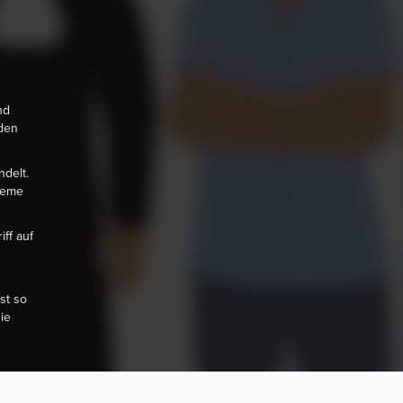
nd
den
delt.
leme
ff auf
st so
ie