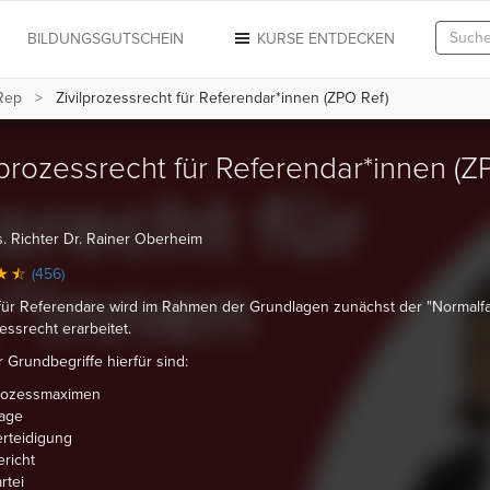
N
BILDUNGSGUTSCHEIN
KURSE ENTDECKEN
Rep
Zivilprozessrecht für Referendar*innen (ZPO Ref)
lprozessrecht für Referendar*innen (
. Richter Dr. Rainer Oberheim
(456)
für Referendare wird im Rahmen der Grundlagen zunächst der "Normalfa
zessrecht erarbeitet.
r Grundbegriffe hierfür sind:
rozessmaximen
lage
rteidigung
richt
rtei