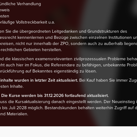
ündliche Verhandlung
eweis
osten
rläufige Vollstreckbarkeit u.a.
en Sie die übergeordneten Leitgedanken und Grundstrukturen des
zessrecht kennenlernen und Bezüge zwischen einzelnen Institutionen u
reisen, nicht nur innerhalb der ZPO, sondern auch zu außerhalb liegen
l-rechtlichen Gebieten herstellen.
nd die klassischen examensrelevanten zivilprozessualen Probleme behan
ht auch hier im Fokus, die Referendare zu befähigen, unbekannte Prob
rückführung auf Bekanntes eigenständig zu lösen.
nhalte wurden in letzter Zeit aktualisiert.
Bei Kauf haben Sie immer Zugri
sten Inhalte.
 Die Kurse werden bis 31.12.2026 fortlaufend aktualisiert.
uss die Kursaktualisierung danach eingestellt werden. Der Neueinstieg i
 bis Juli 2028 möglich. Bestandskunden behalten weiterhin Zugriff auf d
nd Materialien.