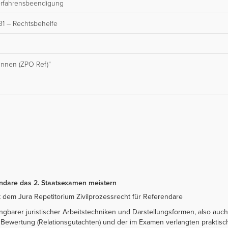
Verfahrensbeendigung
31 – Rechtsbehelfe
*innen (ZPO Ref)“
rendare das 2. Staatsexamen meistern
it dem Jura Repetitorium Zivilprozessrecht für Referendare
gbarer juristischer Arbeitstechniken und Darstellungsformen, also auch
n Bewertung (Relationsgutachten) und der im Examen verlangten praktisch