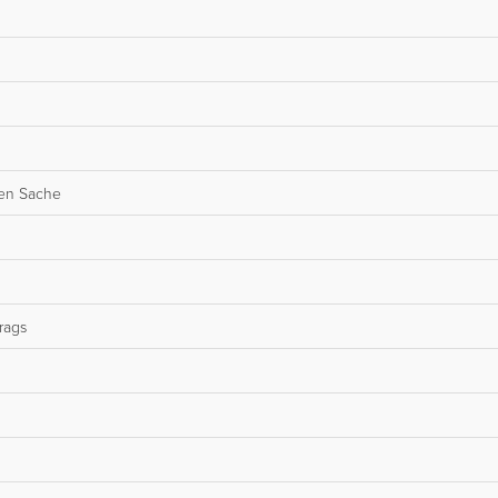
nen Sache
rags