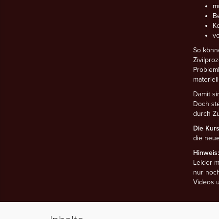
m
B
K
vo
So könn
Zivilpro
Problemk
materiel
Damit si
Doch ste
durch Zu
Die Kursi
die neue
Hinweis:
Leider m
nur noch
Videos u