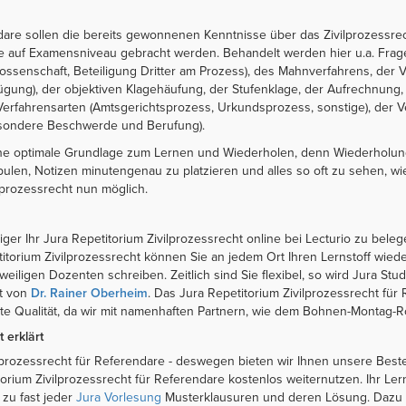
endare sollen die bereits gewonnenen Kenntnisse über das Zivilprozessr
me auf Examensniveau gebracht werden. Behandelt werden hier u.a. Frag
enossenschaft, Beteiligung Dritter am Prozess), des Mahnverfahrens, der
rfügung), der objektiven Klagehäufung, der Stufenklage, der Aufrechnun
erfahrensarten (Amtsgerichtsprozess, Urkundsprozess, sonstige), der 
esondere Beschwerde und Berufung).
 eine optimale Grundlage zum Lernen und Wiederholen, denn Wiederholu
ulen, Notizen minutengenau zu platzieren und alles so oft zu sehen, wi
lprozessrecht nun möglich.
iger Ihr Jura Repetitorium Zivilprozessrecht online bei Lecturio zu beleg
titorium Zivilprozessrecht können Sie an jedem Ort Ihren Lernstoff wied
iligen Dozenten schreiben. Zeitlich sind Sie flexibel, so wird Jura Stu
ht von
Dr. Rainer Oberheim
. Das Jura Repetitorium Zivilprozessrecht für 
ste Qualität, da wir mit namenhaften Partnern, wie dem Bohnen-Montag-
 erklärt
lprozessrecht für Referendare - deswegen bieten wir Ihnen unsere Beste
orium Zivilprozessrecht für Referendare kostenlos weiternutzen. Ihr Ler
 zu fast jeder
Jura Vorlesung
Musterklausuren und deren Lösung. Dazu gi