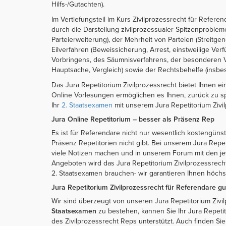
Hilfs-/Gutachten).
Im Vertiefungsteil im Kurs Zivilprozessrecht für Refer
durch die Darstellung zivilprozessualer Spitzenproble
Parteierweiterung), der Mehrheit von Parteien (Streitg
Eilverfahren (Beweissicherung, Arrest, einstweilige Ve
Vorbringens, des Säumnisverfahrens, der besonderen V
Hauptsache, Vergleich) sowie der Rechtsbehelfe (insb
Das Jura Repetitorium Zivilprozessrecht bietet Ihnen
Online Vorlesungen ermöglichen es Ihnen, zurück zu sp
Ihr
2. Staatsexamen
mit unserem Jura Repetitorium Zivi
Jura Online Repetitorium – besser als Präsenz Rep
Es ist für Referendare nicht nur wesentlich kostengünst
Präsenz Repetitorien nicht gibt. Bei unserem Jura Repe
viele Notizen machen und in unserem Forum mit den jewe
Angeboten wird das Jura Repetitorium Zivilprozessrec
2. Staatsexamen brauchen- wir garantieren Ihnen höch
Jura Repetitorium Zivilprozessrecht für Referendare gut
Wir sind überzeugt von unseren Jura Repetitorium Zivi
Staatsexamen
zu bestehen, kannen Sie Ihr Jura Repetit
des Zivilprozessrecht Reps unterstützt. Auch finden Sie