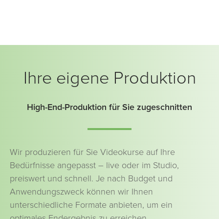
White Label
Die Lernumgebung steht Ihrem Unternehmen als
White Label zur Verfügung und kann mit Ihrem Logo
Ihre eigene Produktion
und Ihren Farben ausgestattet werden. Das sieht nicht
nur gut aus, sondern vermittelt auch die Vernetzung
der E-Learning Inhalte mit dem Unternehmen bzw. der
High-End-Produktion für Sie zugeschnitten
Hochschule oder Bildungseinrichtung.
MEHR ZUR LEARNING CLOUD
Wir produzieren für Sie Videokurse auf Ihre
Bedürfnisse angepasst – live oder im Studio,
preiswert und schnell. Je nach Budget und
Anwendungszweck können wir Ihnen
unterschiedliche Formate anbieten, um ein
optimales Endergebnis zu erreichen.