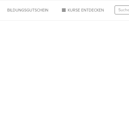
N
BILDUNGSGUTSCHEIN
KURSE ENTDECKEN
IUM VON
 Lecturio lernen Sie so
öchten.