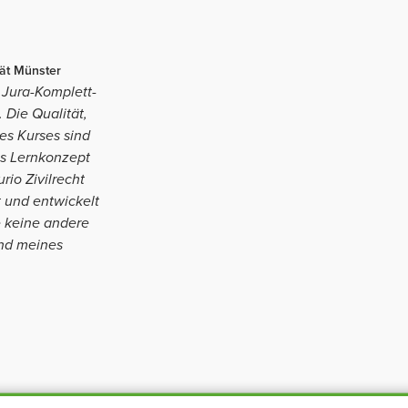
tät Münster
 Jura-Komplett-
 Die Qualität,
es Kurses sind
as Lernkonzept
rio Zivilrecht
t und entwickelt
e keine andere
end meines