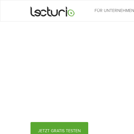
FÜR UNTERNEHME
JURA REPETITOR
LECTURIO
Mit dem Online-Jura Repetitorium von
flexibel wie nie – wann und wo Sie m
JETZT
GRATIS TESTEN