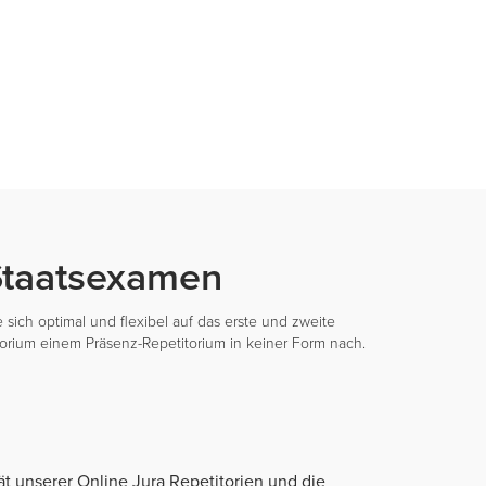
 Staatsexamen
sich optimal und flexibel auf das erste und zweite
itorium einem Präsenz-Repetitorium in keiner Form nach.
ät unserer Online Jura Repetitorien und die