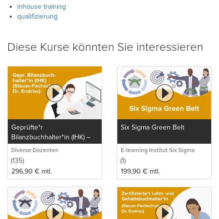
inhouse training
qualifizierung
Diese Kurse könnten Sie interessieren
Geprüfte*r
Six Sigma Green Belt
Bilanzbuchhalter*in (IHK) –
Bachelor Professional in
Diverse Dozenten
E-learning Institut Six Sigma
Bilanzbuchhaltung (Steuer-
(135)
(1)
Fachschule Dr. Endriss)
296,90
€
mtl.
199,90
€
mtl.