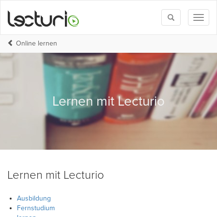
Toggle
Toggl
search
naviga
Online lernen
Lernen mit Lecturio
Lernen mit Lecturio
Ausbildung
Fernstudium