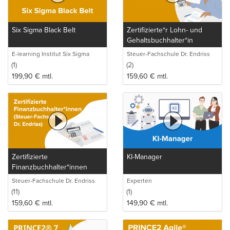
Six Sigma Black Belt
Zertifizierte*r Lohn- und
Gehaltsbuchhalter*in
(Steuer-Fachschule Dr.
E-learning Institut Six Sigma
Steuer-Fachschule Dr. Endriss
Endriss)
GmbH & Co. KG
(1)
(2)
199,90
€
mtl.
159,60
€
mtl.
Zertifizierte
KI-Manager
Finanzbuchhalter*innen
(Steuer-Fachschule Dr.
Steuer-Fachschule Dr. Endriss
Experten
Endriss)
GmbH & Co. KG
(11)
(1)
159,60
€
mtl.
149,90
€
mtl.