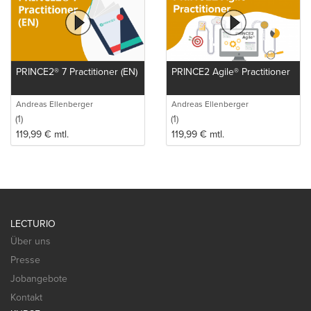
PRINCE2® 7 Practitioner (EN)
PRINCE2 Agile® Practitioner
Andreas Ellenberger
Andreas Ellenberger
(1)
(1)
119,99
€
mtl.
119,99
€
mtl.
LECTURIO
Über uns
Presse
Jobangebote
Kontakt