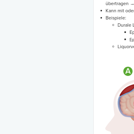
übertragen →
Kann mit ode
Beispiele:
Durale 
Ep
Ep
Liquorv