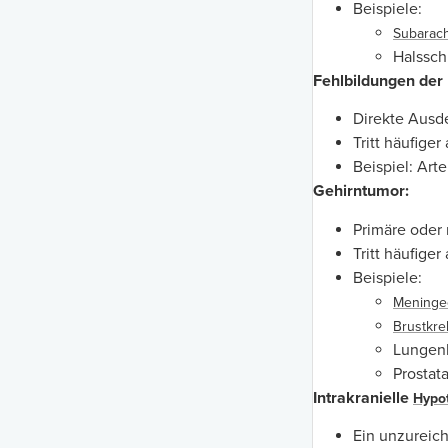
Beispiele:
Subarach
Halssch
Fehlbildungen der
Direkte Ausd
Tritt häufige
Beispiel: Art
Gehirntumor:
Primäre oder
Tritt häufige
Beispiele:
Mening
Brustkre
Lungenk
Prostata
Intrakranielle
Hypo
Ein unzureic