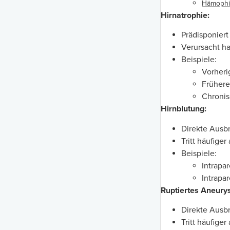
Hämophi
Hirnatrophie:
Prädisponier
Verursacht h
Beispiele:
Vorheri
Frühere
Chronis
Hirnblutung:
Direkte Ausbr
Tritt häufige
Beispiele:
Intrapa
Intrapa
Ruptiertes Aneury
Direkte Ausb
Tritt häufige