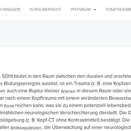
IN MAGAZIN
KURSÜBERSICHT
PHYSIKUM
STAATSEXAM
 SDH) blutet in den Raum zwischen den duralen und arachno
lutungsereignis auslöst, ist ein Trauma (z. B. eine Kopfver
er auch eine Ruptur kleiner
in diesem Raum oder eine
Arterien
elbar nach einem Kopftrauma mit einem veränderten Bewussts
um
reichen kann, was sie zu einem potenziell lebensbed
Koma
allmählichen neurologischen Verschlechterung darstellt. Die
dgebung (z. B. Kopf-CT ohne Kontrastmittel) bestätigt. Die 
aller
, die Überwachung auf einer neurologisch
Antikoagulanzien