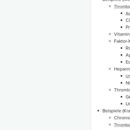
Thrombo
As
Cl
Pr
Vitamin
Faktor-X
R
A
E
Heparin
Un
N
Thrombo
G
U
Beispiele (Kr
Chronis
Thrombo