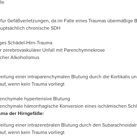
lie
t für Gefäßverletzungen, da im Falle eines Traumas übermäßige
auptsächlich chronische SDH
ges Schädel-Hirn-Trauma
r zerebrovaskulärer Unfall mit Parenchymnekrose
cher Alkoholismus
eitung einer intraparenchymalen Blutung durch die Kortikalis u
r auf, wenn kein Trauma vorliegt
renchymale hypertensive Blutung
renchymale hämorrhagische Konversion eines ischämischen Schl
sma der Hirngefäße:
reitung einer intrazerebralen Blutung durch den Subarachnoida
r auf, wenn kein Trauma vorliegt