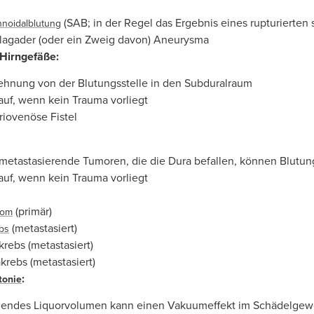
(SAB; in der Regel das Ergebnis eines rupturierte
noidalblutung
lagader (oder ein Zweig davon) Aneurysma
 Hirngefäße:
ehnung von der Blutungsstelle in den Subduralraum
r auf, wenn kein Trauma vorliegt
eriovenöse Fistel
 metastasierende Tumoren, die die Dura befallen, können Blutu
r auf, wenn kein Trauma vorliegt
(primär)
eom
(metastasiert)
bs
rebs (metastasiert)
krebs (metastasiert)
:
tonie
hendes Liquorvolumen kann einen Vakuumeffekt im Schädelgew