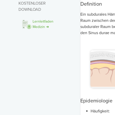
KOSTENLOSER
Definition
DOWNLOAD
Ein subdurales Häm
Raum zwischen den 
Lernleitfaden
subduraler Raum be
Medizin ➜
den Sinus durae mat
Epidemiologie
Häufigkeit: