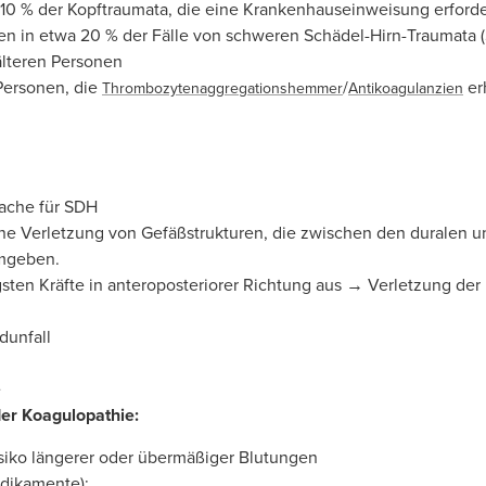
 10 % der Kopftraumata, die eine Krankenhauseinweisung erford
n in etwa 20 % der Fälle von schweren Schädel-Hirn-Traumata 
älteren Personen
Personen, die
/
er
Thrombozytenaggregationshemmer
Antikoagulanzien
sache für SDH
ne Verletzung von Gefäßstrukturen, die zwischen den duralen u
mgeben.
sten Kräfte in anteroposteriorer Richtung aus → Verletzung der
dunfall
e
der Koagulopathie:
isiko längerer oder übermäßiger Blutungen
edikamente):