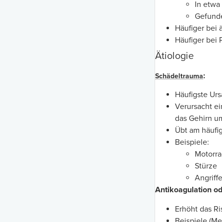
In etwa
Gefunde
Häufiger bei 
Häufiger bei 
Ätiologie
:
Schädeltrauma
Häufigste Ur
Verursacht ei
das Gehirn u
Übt am häufig
Beispiele:
Motorra
Stürze
Angriff
Antikoagulation o
Erhöht das R
Beispiele (M