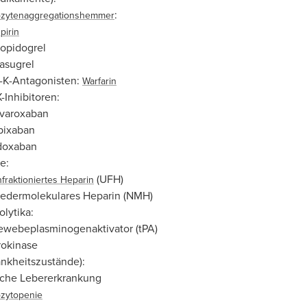
:
zytenaggregationshemmer
pirin
opidogrel
asugrel
-K-Antagonisten:
Warfarin
-Inhibitoren:
ivaroxaban
pixaban
doxaban
e:
(UFH)
fraktioniertes Heparin
iedermolekulares Heparin (NMH)
lytika:
ewebeplasminogenaktivator (tPA)
rokinase
ankheitszustände):
che Lebererkrankung
zytopenie