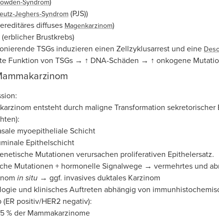
)
owden-Syndrom
(PJS))
eutz-Jeghers-Syndrom
ereditäres diffuses
)
Magenkarzinom
(erblicher Brustkrebs)
ionierende TSGs induzieren einen Zellzyklusarrest und eine
Deso
te Funktion von TSGs → ↑ DNA-Schäden → ↑ onkogene Mutati
 Mammakarzinom
sion:
rzinom entsteht durch maligne Transformation sekretorischer Ep
hten):
sale myoepitheliale Schicht
minale Epithelschicht
enetische Mutationen verursachen proliferativen Epithelersatz.
iche Mutationen + hormonelle Signalwege → vermehrtes und abn
inom
in situ
→ ggf. invasives duktales Karzinom
ogie und klinisches Auftreten abhängig von immunhistochemisc
 (ER positiv/HER2 negativ):
 65 % der Mammakarzinome