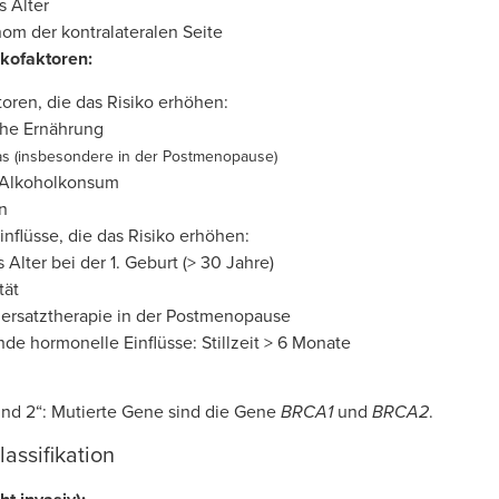
 Alter
m der kontralateralen Seite
ikofaktoren:
toren, die das Risiko erhöhen:
che Ernährung
as (insbesondere in der Postmenopause)
 Alkoholkonsum
n
nflüsse, die das Risiko erhöhen:
Alter bei der 1. Geburt (> 30 Jahre)
tät
rsatztherapie in der Postmenopause
de hormonelle Einflüsse: Stillzeit > 6 Monate
und 2“: Mutierte Gene sind die Gene
BRCA1
und
BRCA2
.
lassifikation