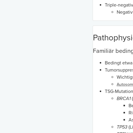
Triple-negativ
Negativ
Pathophysi
Familiär bedi
Bedingt etwa
Tumorsuppres
Wichtig
Autosom
TSG-Mutation
BRCA1
B
Ri
As
TP53
(L