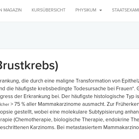
IN MAGAZIN
KURSÜBERSICHT
PHYSIKUM
STAATSEXAM
rustkrebs)
ankung, die durch eine maligne Transformation von Epithelz
d die häufigste krebsbedingte Todesursache bei Frauen*. G
ess der Erkrankung bei. Der häufigste histologische Typ ist
> 75 % aller Mammakarzinome ausmacht. Zur Früherke
elcher
Biopsie gestellt, wobei eine molekulare Subtypisierung an
erapie (Chemotherapie, biologische Therapie, endokrine Ther
tgeschrittenen Karzinoms. Bei metastasiertem Mammakarzino