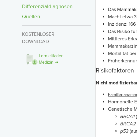
Differenzialdiagnosen
Das Mammakar
Quellen
Macht etwa 3
Inzidenz: 166
Das Risiko fü
KOSTENLOSER
Mittleres Erk
DOWNLOAD
Mammakarzino
Mortalität be
Lernleitfaden
Früherkennung
Medizin ➜
Risikofaktoren
Nicht modifizierba
Familienanamn
Hormonelle E
Genetische Mu
BRCA1
BRCA2
p53
(au