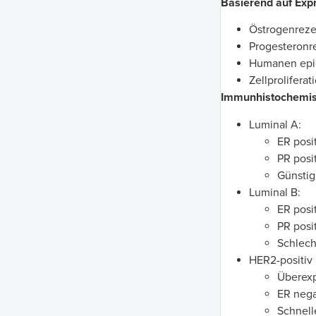
Basierend auf Exp
Östrogenreze
Progesteronr
Humanen epid
Zellproliferat
Immunhistochemisc
Luminal A:
ER posi
PR posit
Günstig
Luminal B:
ER posi
PR posit
Schlech
HER2-positiv
Überex
ER nega
Schnell