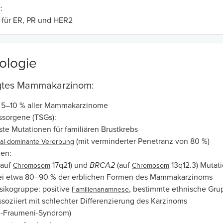
:
 für ER, PR und HER2
ologie
ngtes Mammakarzinom:
 5–10 % aller Mammakarzinome
sorgene (TSGs):
ste Mutationen für familiären Brustkrebs
(mit verminderter Penetranz von 80 %)
al-dominante Vererbung
en:
(auf
17q21) und
BRCA2
(auf
13q12.3)
Mutati
Chromosom
Chromosom
ei etwa 80–90 % der erblichen Formen des Mammakarzinoms
sikogruppe: positive
, bestimmte ethnische Gr
Familienanamnese
soziiert mit schlechter Differenzierung des Karzinoms
i-Fraumeni-Syndrom)