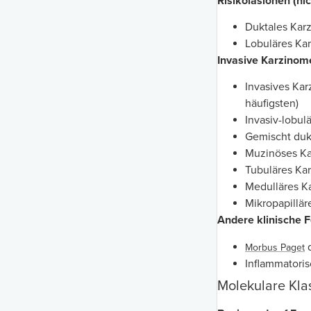
Risikoläsionen (nic
Duktales Ka
Lobuläres Ka
Invasive Karzinom
Invasives Kar
häufigsten)
Invasiv-lobul
Gemischt duk
Muzinöses K
Tubuläres Ka
Medulläres K
Mikropapillä
Andere klinische 
d
Morbus Paget
Inflammatori
Molekulare Klas