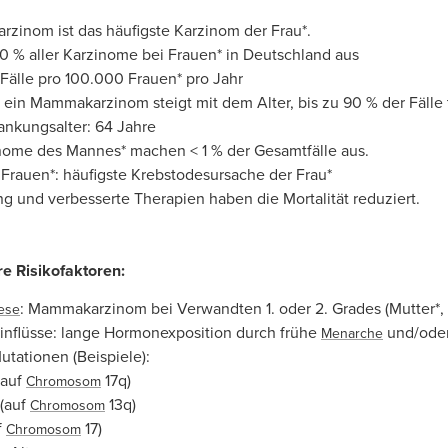
zinom ist das häufigste Karzinom der Frau*.
0 % aller Karzinome bei Frauen* in Deutschland aus
 Fälle pro 100.000 Frauen* pro Jahr
r ein Mammakarzinom steigt mit dem Alter, bis zu 90 % der Fälle
rankungsalter: 64 Jahre
me des Mannes* machen < 1 % der Gesamtfälle aus.
i Frauen*: häufigste Krebstodesursache der Frau*
 und verbesserte Therapien haben die Mortalität reduziert.
re Risikofaktoren:
: Mammakarzinom bei Verwandten 1. oder 2. Grades (Mutter*,
ese
inflüsse: lange Hormonexposition durch frühe
und/ode
Menarche
tationen (Beispiele):
(auf
17q)
Chromosom
(auf
13q)
Chromosom
f
17)
Chromosom