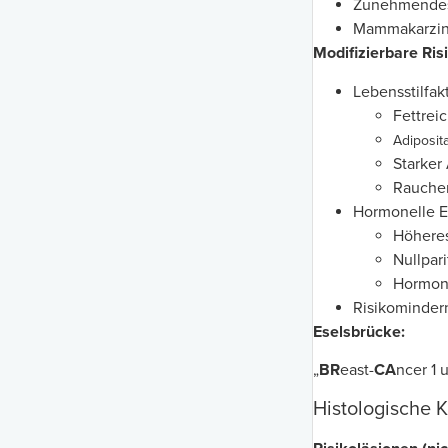
Zunehmendes
Mammakarzino
Modifizierbare Ris
Lebensstilfak
Fettrei
Adiposit
Starker
Rauche
Hormonelle Ei
Höheres 
Nullpari
Hormone
Risikomindern
Eselsbrücke:
„
BR
east-
CA
ncer 1 
Histologische K