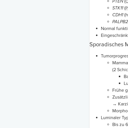
PTEN
(
C
STK11
(
P
CDH1
(h
PALPB2
Normal funkt
Eingeschränk
Sporadisches
Tumorprogres
Mammaka
(2 Schic
Ba
Lu
Frühe g
Zusätzl
→ Karz
Morphol
Luminaler Typ
Bis zu