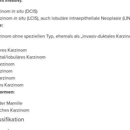
ht invasiv):
rzinom
in situ
(DCIS)
rzinom
in situ
(LCIS), auch lobuläre intraepitheliale Neoplasie (LIN
e:
zinom ohne speziellen Typ, ehemals als „invasiv-duktales Karzin
äres Karzinom
tal/lobuläres Karzinom
arzinom
rzinom
arzinom
res Karzinom
Formen:
er Mamille
sches Karzinom
sifikation