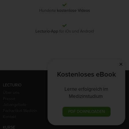
Hunderte
kostenlose Videos
Lecturio-App
für iOs und Android
Kostenloses eBook
LECTURIO
Lerne erfolgreich im
Über uns
Medizinstudium
Presse
Jobangebote
Fachartikel Medizin
PDF DOWNLOADEN
Kontakt
KURSE