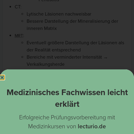
CT:
Lytische Läsionen nachweisbar
Bessere Darstellung der Mineralisierung der
inneren Matrix
:
MRT
Eventuell größere Darstellung der Läsionen als
der Realität entsprechend
Bereiche mit verminderter Intensität →
Verkalkungsherde
Normalerweise stark vaskulär und durch die Gabe
von Gadolinium verstärkte Darstellung möglich
Medizinisches Fachwissen leicht
erklärt
Erfolgreiche Prüfungsvorbereitung mit
Medizinkursen von
lecturio.de