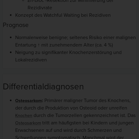
En-bloc
-Resektion zur Minimierung der
Rezidivrate
Konzept des Watchful Waiting bei Rezidiven
Prognose
Normalerweise benigne; seltenes Risiko einer malignen
Entartung ↑ mit zunehmendem Alter (ca. 4 %)
Neigung zu signifikanter Knochenzerstörung und
Lokalrezidiven
Differentialdiagnosen
:
Primärer maligner Tumor des Knochens,
Osteosarkom
der durch die Produktion von Osteoid oder unreifen
durch die Tumorzellen gekennzeichnet ist. Das
Knochen
tritt am häufigsten bei Kindern und jungen
Osteosarkom
Erwachsenen auf und wird durch Schmerzen und
Schwellungen symptomatisch. Manchmal wird der