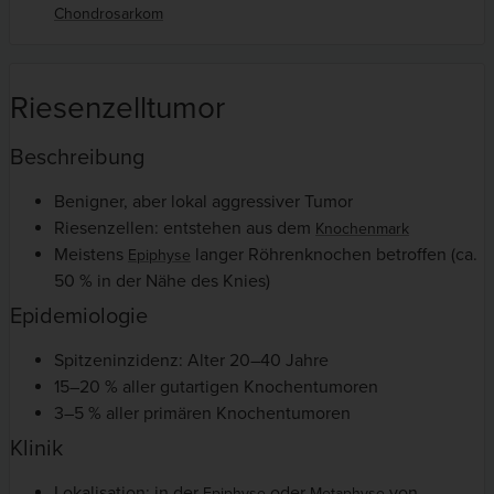
Chondrosarkom
Riesenzelltumor
Beschreibung
Benigner, aber lokal aggressiver Tumor
Riesenzellen: entstehen aus dem
Knochenmark
Meistens
langer Röhrenknochen betroffen (ca.
Epiphyse
50 % in der Nähe des Knies)
Epidemiologie
Spitzeninzidenz: Alter 20–40 Jahre
15–20 % aller gutartigen Knochentumoren
3–5 % aller primären Knochentumoren
Klinik
Lokalisation: in der
oder
von
Epiphyse
Metaphyse