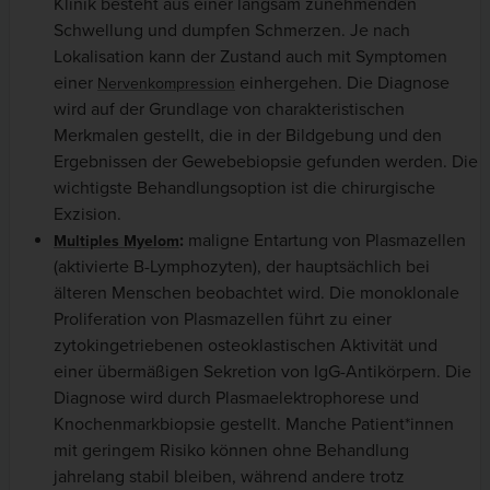
Klinik besteht aus einer langsam zunehmenden
Schwellung und dumpfen Schmerzen. Je nach
Lokalisation kann der Zustand auch mit Symptomen
einer
einhergehen. Die Diagnose
Nervenkompression
wird auf der Grundlage von charakteristischen
Merkmalen gestellt, die in der Bildgebung und den
Ergebnissen der Gewebebiopsie gefunden werden. Die
wichtigste Behandlungsoption ist die chirurgische
Exzision.
:
maligne Entartung von Plasmazellen
Multiples Myelom
(aktivierte B-Lymphozyten), der hauptsächlich bei
älteren Menschen beobachtet wird. Die monoklonale
Proliferation von Plasmazellen führt zu einer
zytokingetriebenen osteoklastischen Aktivität und
einer übermäßigen Sekretion von IgG-Antikörpern. Die
Diagnose wird durch Plasmaelektrophorese und
Knochenmarkbiopsie gestellt. Manche Patient*innen
mit geringem Risiko können ohne Behandlung
jahrelang stabil bleiben, während andere trotz