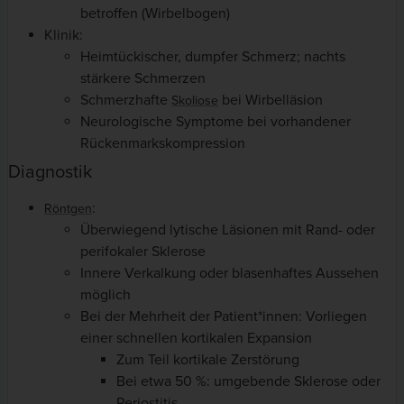
betroffen (Wirbelbogen)
Klinik:
Heimtückischer, dumpfer Schmerz; nachts
stärkere Schmerzen
Schmerzhafte
bei Wirbelläsion
Skoliose
Neurologische Symptome bei vorhandener
Rückenmarkskompression
Diagnostik
:
Röntgen
Überwiegend lytische Läsionen mit Rand- oder
perifokaler Sklerose
Innere Verkalkung oder blasenhaftes Aussehen
möglich
Bei der Mehrheit der Patient*innen: Vorliegen
einer schnellen kortikalen Expansion
Zum Teil kortikale Zerstörung
Bei etwa 50 %: umgebende Sklerose oder
Periostitis