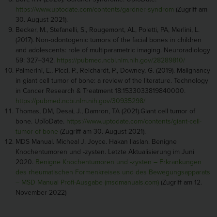
https://www.uptodate.com/contents/gardner-syndrom
(Zugriff am
30. August 2021).
Becker, M., Stefanelli, S., Rougemont, AL, Poletti, PA, Merlini, L.
(2017). Non-odontogenic tumors of the facial bones in children
and adolescents: role of multiparametric imaging. Neuroradiology
59: 327–342.
https://pubmed.ncbi.nlm.nih.gov/28289810/
Palmerini, E., Picci, P., Reichardt, P., Downey, G. (2019). Malignancy
in giant cell tumor of bone: a review of the literature. Technology
in Cancer Research & Treatment 18:1533033819840000.
https://pubmed.ncbi.nlm.nih.gov/30935298/
Thomas, DM, Desai, J., Damron, TA (2021).Giant cell tumor of
bone. UpToDate.
https://www.uptodate.com/contents/giant-cell-
tumor-of-bone
(Zugriff am 30. August 2021).
MDS Manual. Micheal J. Joyce. Hakan Ilaslan. Benigne
Knochentumoren und -zysten. Letzte Aktualisierung im Juni
2020.
Benigne Knochentumoren und -zysten – Erkrankungen
des rheumatischen Formenkreises und des Bewegungsapparats
– MSD Manual Profi-Ausgabe (msdmanuals.com)
(Zugriff am 12.
November 2022)