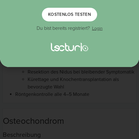
KOSTENLOS TESTEN
Du bist bereits registriert?
Login
Therapie
Asymptomatisch → keine Behandlung
Bei der Mehrheit der Patient*innen kein Ansprechen
auf
NSAIDs
Operation:
Resektion des Nidus bei bleibender Symptomatik
Kürettage und Knochentransplantation als
bevorzugte Wahl
Röntgenkontrolle alle 4–5 Monate
Osteochondrom
Beschreibung