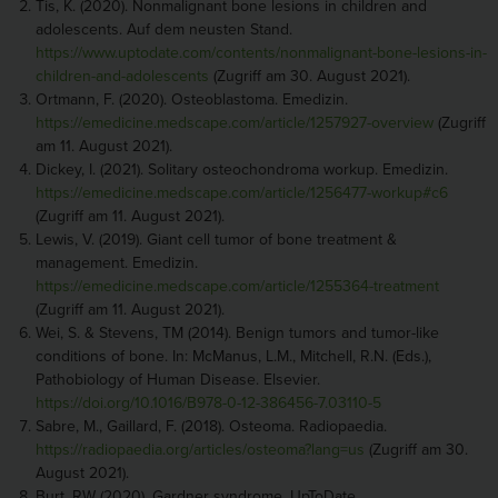
Tis, K. (2020). Nonmalignant bone lesions in children and
adolescents. Auf dem neusten Stand.
https://www.uptodate.com/contents/nonmalignant-bone-lesions-in-
children-and-adolescents
(Zugriff am 30. August 2021).
Ortmann, F. (2020). Osteoblastoma. Emedizin.
https://emedicine.medscape.com/article/1257927-overview
(Zugriff
am 11. August 2021).
Dickey, I. (2021). Solitary osteochondroma workup. Emedizin.
https://emedicine.medscape.com/article/1256477-workup#c6
(Zugriff am 11. August 2021).
Lewis, V. (2019). Giant cell tumor of bone treatment &
management. Emedizin.
https://emedicine.medscape.com/article/1255364-treatment
(Zugriff am 11. August 2021).
Wei, S. & Stevens, TM (2014). Benign tumors and tumor-like
conditions of bone. In: McManus, L.M., Mitchell, R.N. (Eds.),
Pathobiology of Human Disease. Elsevier.
https://doi.org/10.1016/B978-0-12-386456-7.03110-5
Sabre, M., Gaillard, F. (2018). Osteoma. Radiopaedia.
https://radiopaedia.org/articles/osteoma?lang=us
(Zugriff am 30.
August 2021).
Burt, RW (2020). Gardner syndrome. UpToDate.