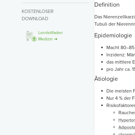
Definition
KOSTENLOSER
Das Nierenzellkarz
DOWNLOAD
Tubuli der Nierenr
Lernleitfaden
Epidemiologie
Medizin ➜
Macht 80–85 
Inzidenz: Män
das mittlere 
pro Jahr ca. 
Ätiologie
Die meisten F
Nur 4 % der 
Risikofaktore
Rauchen
Hyperto
Adiposit
chronis