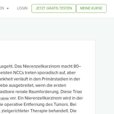
EN
LOGIN
JETZT GRATIS TESTEN
MEINE KURSE
ausgeht. Das Nierenzellkarzinom macht 80–
meisten NCCs treten sporadisch auf, aber
kheit verläuft in den Primärstadien in der
webe ausgebreitet, wenn die ersten
tastbare renale Raumforderung. Diese Trias
vor. Ein Nierenzellkarzinom wird in der
nämie
e operative Entfernung des Tumors. Bei
 zielgerichteter Therapie behandelt. Die