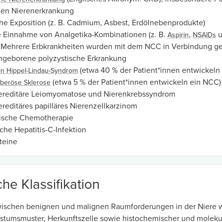
hen Nierenerkrankung
che Exposition (z. B. Cadmium, Asbest, Erdölnebenprodukte)
 Einnahme von Analgetika-Kombinationen (z. B.
,
u
Aspirin
NSAIDs
: Mehrere Erbkrankheiten wurden mit dem NCC in Verbindung ge
ngeborene polyzystische Erkrankung
(etwa 40 % der Patient*innen entwickeln
n Hippel-Lindau-Syndrom
(etwa 5 % der Patient*innen entwickeln ein NCC)
beröse Sklerose
ereditäre Leiomyomatose und Nierenkrebssyndrom
reditäres papilläres Nierenzellkarzinom
ische Chemotherapie
che Hepatitis-C-Infektion
teine
he Klassifikation
ischen benignen und malignen Raumforderungen in der Niere wi
stumsmuster, Herkunftszelle sowie histochemischer und moleku