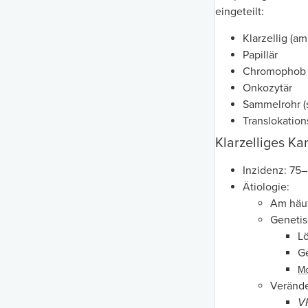
eingeteilt:
Klarzellig (am
Papillär
Chromophob
Onkozytär
Sammelrohr (s
Translokation
Klarzelliges Ka
Inzidenz: 75
Ätiologie:
Am häuf
Genetis
Lö
G
M
Verände
V