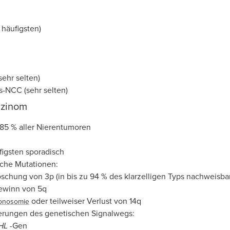
 häufigsten)
ehr selten)
s-NCC (sehr selten)
rzinom
–85 % aller Nierentumoren
igsten sporadisch
che Mutationen:
schung von 3p (in bis zu 94 % des klarzelligen Typs nachweisbar
ewinn von 5q
oder teilweiser Verlust von 14q
onosomie
rungen des genetischen Signalwegs:
HL
-Gen