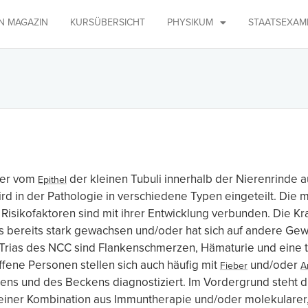
IN MAGAZIN
KURSÜBERSICHT
PHYSIKUM
STAATSEXAM
m
 der vom
der kleinen Tubuli innerhalb der Nierenrinde 
Epithel
d in der Pathologie in verschiedene Typen eingeteilt. Die 
isikofaktoren sind mit ihrer Entwicklung verbunden. Die Kran
s bereits stark gewachsen und/oder hat sich auf andere Ge
 Trias des NCC sind Flankenschmerzen, Hämaturie und eine 
roffene Personen stellen sich auch häufig mit
und/oder
Fieber
A
s und des Beckens diagnostiziert. Im Vordergrund steht di
t einer Kombination aus Immuntherapie und/oder molekularer,