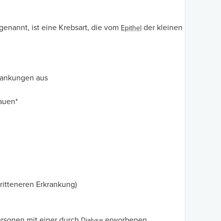
nannt, ist eine Krebsart, die vom
der kleinen
Epithel
krankungen aus
rauen*
ritteneren Erkrankung)
rsonen mit einer durch
erworbenen
Dialyse