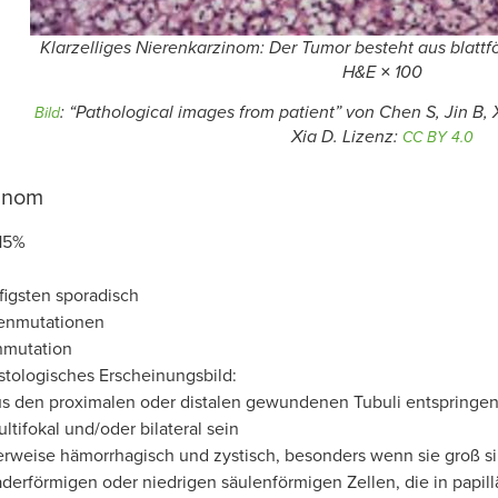
Klarzelliges Nierenkarzinom: Der Tumor besteht aus blattfö
H&E × 100
: “Pathological images from patient” von Chen S, Jin B, X
Bild
Xia D. Lizenz:
CC BY 4.0
zinom
–15%
igsten sporadisch
enmutationen
mutation
stologisches Erscheinungsbild:
s den proximalen oder distalen gewundenen Tubuli entspringe
ltifokal und/oder bilateral sein
rweise hämorrhagisch und zystisch, besonders wenn sie groß s
derförmigen oder niedrigen säulenförmigen Zellen, die in papil