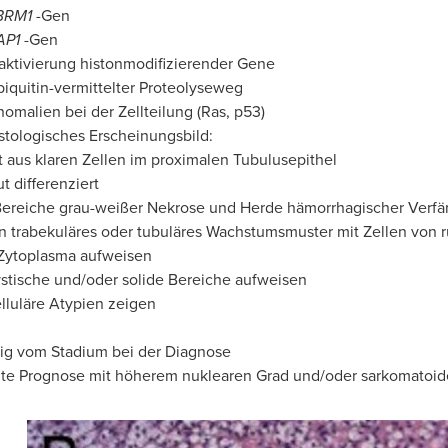
BRM1
-Gen
AP1
-Gen
aktivierung histonmodifizierender Gene
iquitin-vermittelter Proteolyseweg
omalien bei der Zellteilung (Ras, p53)
stologisches Erscheinungsbild:
t aus klaren Zellen im proximalen Tubulusepithel
t differenziert
ereiche grau-weißer Nekrose und Herde hämorrhagischer Verf
n trabekuläres oder tubuläres Wachstumsmuster mit Zellen von 
Zytoplasma aufweisen
stische und/oder solide Bereiche aufweisen
lluläre Atypien zeigen
g vom Stadium bei der Diagnose
te Prognose mit höherem nuklearen Grad und/oder sarkomatoi