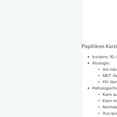
Papilläres Kar
Inzidenz: 10
Ätiologie:
Am häuf
MET
-G
FH
-Gen
Pathologie/hi
Kann au
Kann mu
Normale
Aus qua