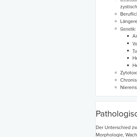
zystisc
Berufli
Längere
Genetik
A
Vo
Tu
H
He
Zytotox
Chronis
Nierens
Pathologisc
Der Unterschied zw
Morphologie, Wach