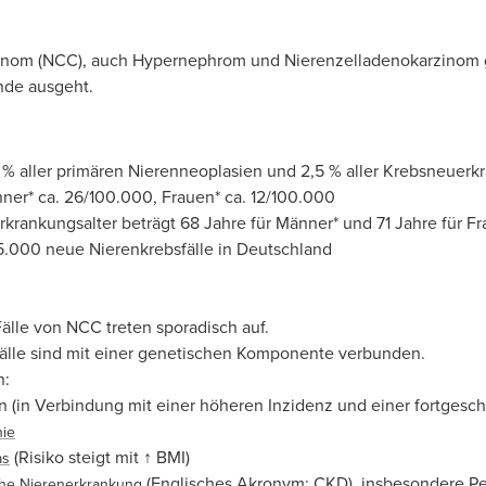
inom (NCC), auch Hypernephrom und Nierenzelladenokarzinom ge
inde ausgeht.
% aller primären Nierenneoplasien und 2,5 % aller Krebsneuer
ner* ca. 26/100.000, Frauen* ca. 12/100.000
Erkrankungsalter beträgt 68 Jahre für Männer* und 71 Jahre für F
15.000 neue Nierenkrebsfälle in Deutschland
älle von NCC treten sporadisch auf.
Fälle sind mit einer genetischen Komponente verbunden.
n:
 (in Verbindung mit einer höheren Inzidenz und einer fortgesch
nie
(Risiko steigt mit ↑ BMI)
as
(Englisches Akronym: CKD), insbesondere Pe
che Nierenerkrankung