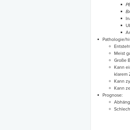
P
B
In
Ub
An
Pathologie/hi
Entsteh
Meist gu
Große B
Kann ei
klarem 
Kann zy
Kann ze
Prognose:
Abhängi
Schlech