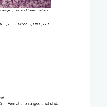
rmigen, festen klaren Zellen.
u L, Fu G, Meng H, Liu B, Li J,
n
ind
lären Formationen angeordnet sind.