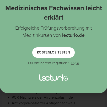
Sputum
Bronchiallavage (BAL)
Medizinisches Fachwissen leicht
Blut (EDTA)
erklärt
Serum
Magen-Darm-Milzbrand:
Erfolgreiche Prüfungsvorbereitung mit
Stuhl
Blut (EDTA)
Medizinkursen von
lecturio.de
Serum
Unterstützende Tests:
Vollständiges Blutbild:
, Leukozytose
Anämie
KOSTENLOS TESTEN
Elektrolyte
Du bist bereits registriert?
Blutharnstoff/Kreatinin
Login
Leberenzyme
Gerinnungsdiagnostik
Mikroskopischer Nachweis von Bacillussporen oder
grampositiven Stäbchen
Kulturelle Erregerisolierung
PCR-Nachweis der Virulenzplasmide
Antikörper-basierter Antigennachweis