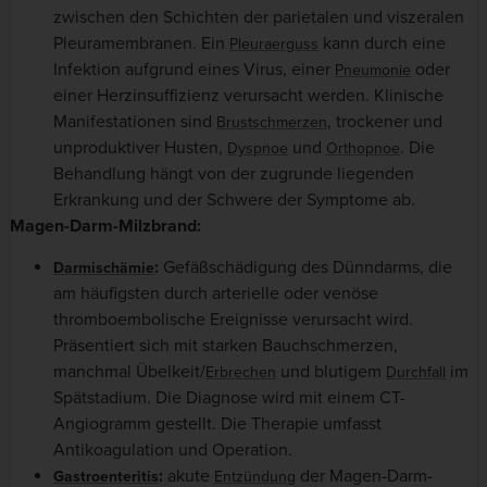
zwischen den Schichten der parietalen und viszeralen
Pleuramembranen. Ein
kann durch eine
Pleuraerguss
Infektion aufgrund eines Virus, einer
oder
Pneumonie
einer Herzinsuffizienz verursacht werden. Klinische
Manifestationen sind
, trockener und
Brustschmerzen
unproduktiver Husten,
und
. Die
Dyspnoe
Orthopnoe
Behandlung hängt von der zugrunde liegenden
Erkrankung und der Schwere der Symptome ab.
Magen-Darm-Milzbrand:
:
Gefäßschädigung des Dünndarms, die
Darmischämie
am häufigsten durch arterielle oder venöse
thromboembolische Ereignisse verursacht wird.
Präsentiert sich mit starken Bauchschmerzen,
manchmal Übelkeit/
und blutigem
im
Erbrechen
Durchfall
Spätstadium. Die Diagnose wird mit einem CT-
Angiogramm gestellt. Die Therapie umfasst
Antikoagulation und Operation.
:
akute
der Magen-Darm-
Gastroenteritis
Entzündung