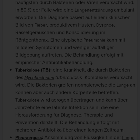
häufigsten durch Bakterien oder Viren verursacht wird.
In 80 % der Fälle wird eine
ambulant
Lungenentzündung
erworben. Die Diagnose basiert auf einem klinischen
Bild von
, produktivem Husten,
,
Fieber
Dyspnoe
Rasselgeräuschen und Konsolidierung im
Röntgenthorax. Eine atypische
kann mit
Pneumonie
milderen Symptomen und weniger auffälliger
Bildgebung auftreten. Die Behandlung erfolgt mit
empirischer Antibiotikabehandlung.
(TB):
eine Krankheit, die durch Bakterien
Tuberkulose
des
tuberculosis
-Komplexes verursacht
Mycobacterium
wird. Die Bakterien greifen normalerweise die
an,
Lunge
können aber auch andere Körperteile betreffen.
wird aerogen übertragen und kann über
Tuberkulose
Jahrzehnte eine latente Infektion sein, die eine
Herausforderung für Diagnose, Therapie und
Prävention darstellt. Die Behandlung erfolgt mit
mehreren Antibiotika über einen langen Zeitraum.
:
Ansammlung von Flüssigkeit in der
Pleuraerguss
Lunge