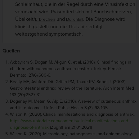
Schleimhaut, die in der Regel durch eine Virusinfektion
verursacht wird. Präsentiert sich mit Bauchschmerzen,
Übelkeit/
und
. Die Diagnose wird
Erbrechen
Durchfall
klinisch gestellt und die Therapie erfolgt
weitestgehend symptomatisch.
Quellen
Akbayram S, Dogan M, Akgün C, et al. (2010). Clinical findings in
children with cutaneous anthrax in eastern Turkey. Pediatr
Dermatol 27(6):600-6.
Beatty ME, Ashford DA, Griffin PM, Tauxe RV, Sobel J. (2003).
Gastrointestinal anthrax: review of the literature. Arch Intern Med
163 (20):2527-31.
Doganay M, Metan G, Alp E. (2010). A review of cutaneous anthrax
and its outcome. J Infect Public Health 3 (3): 98-105.
Wilson K. (2020). Clinical manifestations and diagnosis of anthrax.
https://www.uptodate.com/contents/clinical-manifestations-and-
diagnosis-of-anthrax
(Zugriff am 21.01.2021)
Wilson K. (2020). Microbiology, pathogenesis, and epidemiology