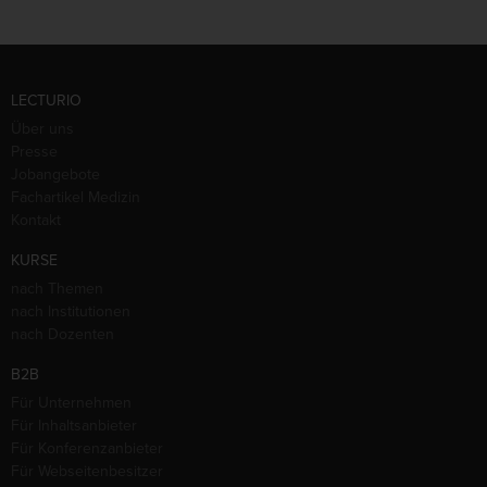
LECTURIO
Über uns
Presse
Jobangebote
Fachartikel Medizin
Kontakt
KURSE
nach Themen
nach Institutionen
nach Dozenten
B2B
Für Unternehmen
Für Inhaltsanbieter
Für Konferenzanbieter
Für Webseitenbesitzer