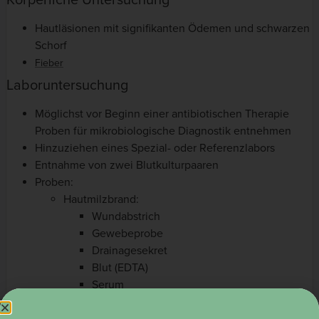
Körperliche Untersuchung
Hautläsionen mit signifikanten Ödemen und schwarzen
Schorf
Fieber
Laboruntersuchung
Möglichst vor Beginn einer antibiotischen Therapie
Proben für mikrobiologische Diagnostik entnehmen
Hinzuziehen eines Spezial- oder Referenzlabors
Entnahme von zwei Blutkulturpaaren
Proben:
Hautmilzbrand:
Wundabstrich
Gewebeprobe
Drainagesekret
Blut (EDTA)
Serum
Lungenmilzbrand: