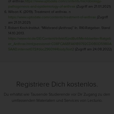
of anthrax.
https://www.uptodate.com/contents/microbiology-
pathogenesis-and-epidemiology-of-anthrax
(Zugriff am 21.01.2021)
Wilson K. (2019). Treatment of anthrax. n
https://www.uptodate.com/contents/treatment-of-anthrax
(Zugriff
am 21.01.2021)
Robert Koch-Institut. “Milzbrand (Anthrax)” In. RKI-Ratgeber. Stand
14.10.2013.
https://www.rki.de/DE/Content/Infekt/EpidBull/Merkblaetter/Ratgeb
er_Anthrax.html;jsessionid=C08FCA6BFA61B9792CD0B0D5980A
5AAD.internet072#doc2960144bodyText2
(Zugriff am 24.08.2022)
Registriere Dich kostenlos.
Du erhältst wie Tausende Studierende vor Dir Zugang zu den
umfassenden Materialien und Services von Lecturio.