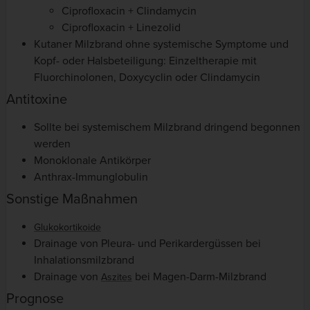
Ciprofloxacin + Clindamycin
Ciprofloxacin + Linezolid
Kutaner Milzbrand ohne systemische Symptome und
Kopf- oder Halsbeteiligung: Einzeltherapie mit
Fluorchinolonen, Doxycyclin oder Clindamycin
Antitoxine
Sollte bei systemischem Milzbrand dringend begonnen
werden
Monoklonale Antikörper
Anthrax-Immunglobulin
Sonstige Maßnahmen
Glukokortikoide
Drainage von Pleura- und Perikardergüssen bei
Inhalationsmilzbrand
Drainage von
bei Magen-Darm-Milzbrand
Aszites
Prognose