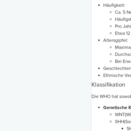
Häufigkeit:
Ca. 5 N
Häufigs
Pro Jah
Etwa 12
Altersgipfel:
Maximal
Durchsc
Bei Erw
Geschlechterv
Ethnische Ve
Klassifikation
Die WHO hat sowohl
Genetische Kl
WNT(Win
SHH(Son
S