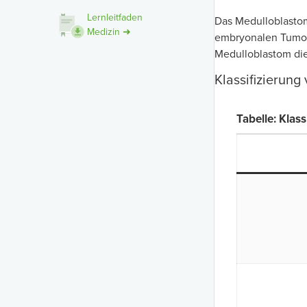
Lernleitfaden
Das Medulloblastom
Medizin ➜
embryonalen Tumor,
Medulloblastom die
Klassifizierun
Tabelle: Kla