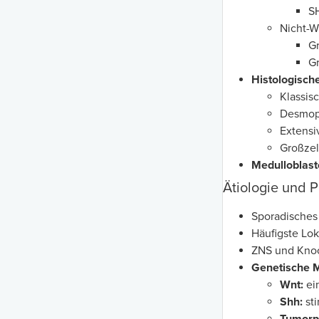
S
Nicht-W
G
G
Histologische
Klassis
Desmopl
Extensi
Großzel
Medulloblas
Ätiologie und 
Sporadisches 
Häufigste Lok
ZNS und Kno
Genetische M
Wnt:
ei
Shh:
sti