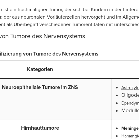
 ist ein hochmaligner Tumor, der sich bei Kindern in der hinter
 der aus neuronalen Vorläuferzellen hervorgeht und im Allgem
nt als Überbegriff verschiedener Tumorentitäten mit unterschi
g von Tumore des Nervensystems
ssifizierung von Tumore des Nervensystems
Kategorien
Neuroepitheliale Tumore im ZNS
Astrozyt
Oligod
Ependy
Medull
Hirnhauttumore
Mening
Hämangi