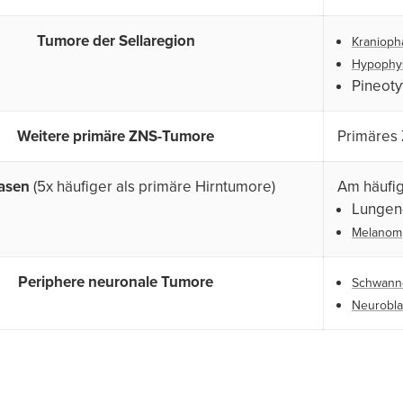
Tumore der Sellaregion
Kraniop
Hypophy
Pineot
Weitere primäre ZNS-Tumore
Primäres
asen
(5x häufiger als primäre Hirntumore)
Am häufig
Lungen-
Melanom
Periphere neuronale Tumore
Schwan
Neurobl