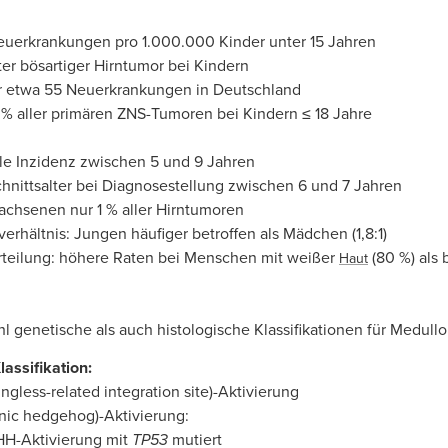
euerkrankungen pro 1.000.000 Kinder unter 15 Jahren
ter bösartiger Hirntumor bei Kindern
r etwa 55 Neuerkrankungen in Deutschland
 % aller primären ZNS-Tumoren bei Kindern ≤ 18 Jahre
e Inzidenz zwischen 5 und 9 Jahren
hnittsalter bei Diagnosestellung zwischen 6 und 7 Jahren
achsenen nur 1 % aller Hirntumoren
erhältnis: Jungen häufiger betroffen als Mädchen (1,8:1)
rteilung: höhere Raten bei Menschen mit weißer
(80 %) als
Haut
 genetische als auch histologische Klassifikationen für Medullo
assifikation:
gless-related integration site)-Aktivierung
ic hedgehog)-Aktivierung:
HH-Aktivierung mit
TP53
mutiert