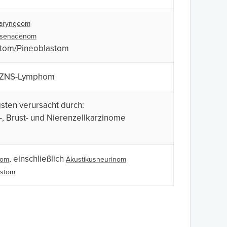
haryngeom
senadenom
ytom/Pineoblastom
 ZNS-Lymphom
sten verursacht durch:
, Brust- und Nierenzellkarzinome
, einschließlich
nom
Akustikusneurinom
astom