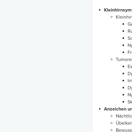
Kleinhirnsy
Kleinhi
Ga
Ru
Sc
N
F
Tumoren
E
D
In
D
N
S
Anzeichen u
Nächtli
Übelkei
Bewuss