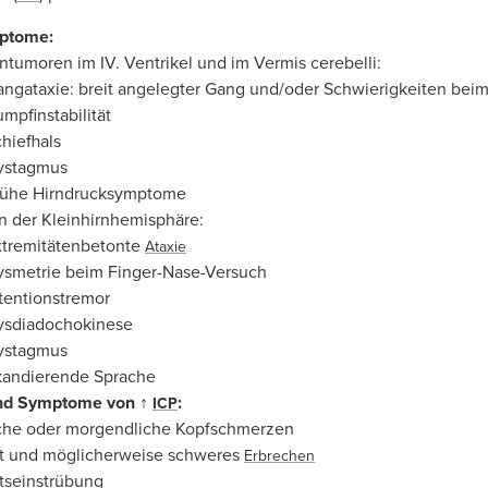
mptome:
rntumoren im IV. Ventrikel und im Vermis cerebelli:
ngataxie: breit angelegter Gang und/oder Schwierigkeiten bei
mpfinstabilität
hiefhals
ystagmus
rühe Hirndrucksymptome
 der Kleinhirnhemisphäre:
xtremitätenbetonte
Ataxie
ysmetrie beim Finger-Nase-Versuch
tentionstremor
ysdiadochokinese
ystagmus
kandierende Sprache
nd Symptome von ↑
:
ICP
che oder morgendliche Kopfschmerzen
t und möglicherweise schweres
Erbrechen
tseinstrübung