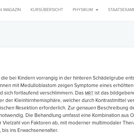
IN MAGAZIN
KURSÜBERSICHT
PHYSIKUM
STAATSEXAM
ie bei Kindern vorrangig in der hinteren Schädelgrube ent
innen mit Medulloblastom zeigen Symptome eines erhöhten 
d sich fortlaufend verschlimmern. Das
ist das bildgeben
MRT
er der Kleinhirnhemisphäre, welcher durch Kontrastmittel ver
gischen Resektion erforderlich. Zur genauen Beschreibung d
n notwendig. Die Behandlung umfasst eine Kombination aus O
 Vielzahl von Faktoren ab, mit moderner multimodaler Thera
 bis ins Erwachsenenalter.