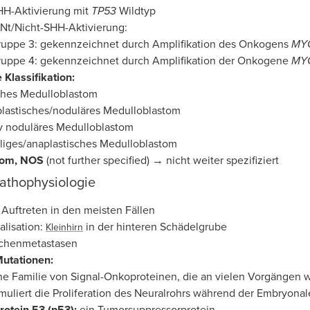
HH-Aktivierung mit
TP53
Wildtyp
Nt/Nicht-SHH-Aktivierung:
ruppe 3: gekennzeichnet durch Amplifikation des Onkogens
MY
ruppe 4: gekennzeichnet durch Amplifikation der Onkogene
MY
 Klassifikation:
ches Medulloblastom
astisches/noduläres Medulloblastom
v noduläres Medulloblastom
liges/anaplastisches Medulloblastom
tom, NOS
(not further specified) → nicht weiter spezifiziert
Pathophysiologie
Auftreten in den meisten Fällen
alisation:
in der hinteren Schädelgrube
Kleinhirn
chenmetastasen
utationen:
ne Familie von Signal-Onkoproteinen, die an vielen Vorgängen 
muliert die Proliferation des Neuralrohrs während der Embryona