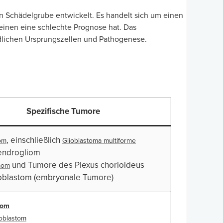
en Schädelgrube entwickelt. Es handelt sich um einen
einen eine schlechte Prognose hat. Das
edlichen Ursprungszellen und Pathogenese.
Spezifische Tumore
, einschließlich
om
Glioblastoma multiforme
endrogliom
und Tumore des Plexus chorioideus
mom
oblastom (embryonale Tumore)
eom
oblastom