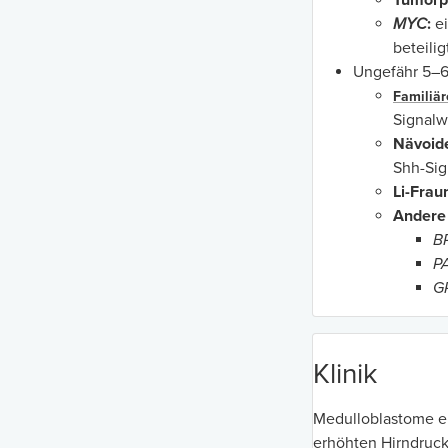
Tumorp
MYC
:
ei
beteiligt
Ungefähr 5–6
Familiä
Signalw
Nävoid
Shh-Sig
Li-Fra
Andere
B
P
G
Klinik
Medulloblastome e
erhöhten Hirndruck