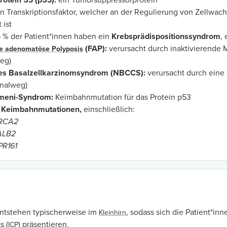
rotein 53
(p53):
ein Tumorsuppressorprotein
n Transkriptionsfaktor, welcher an der Regulierung von Zellwac
 ist
 % der Patient*innen haben ein
Krebsprädispositionssyndrom
, 
(FAP):
verursacht durch inaktivierende 
re adenomatöse Polyposis
eg)
es Basalzellkarzinomsyndrom (NBCCS):
verursacht durch eine 
nalweg)
umeni-Syndrom:
Keimbahnmutation für das Protein p53
 Keimbahnmutationen,
einschließlich:
RCA2
ALB2
PR161
ntstehen typischerweise im
, sodass sich die Patient*i
Kleinhirn
s (
) präsentieren.
ICP