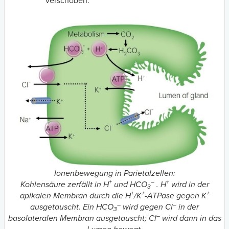
verschoben.
Ionenbewegung in Parietalzellen:
+
–
+
Kohlensäure zerfällt in H
und HCO
. H
wird in der
3
+
+
+
apikalen Membran durch die H
/K
-ATPase gegen K
–
–
ausgetauscht. Ein HCO
wird gegen Cl
in der
3
–
basolateralen Membran ausgetauscht; Cl
wird dann in das