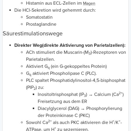
Histamin aus ECL-Zellen im
Magen
Die HCl-Sekretion wird gehemmt durch:
Somatostatin
Prostaglandine
Säurestimulationswege
Direkter Weg
(direkte Aktivierung von Parietalzellen):
ACh stimuliert die Muscarin-(M
)-Rezeptoren von
3
Parietalzellen.
Aktiviert G
(ein G-gekoppeltes Protein)
q
G
aktiviert Phospholipase C (PLC).
q
PLC spaltet Phosphatidylinositol-4,5-bisphosphat
(PIP
) zu:
2
2+
Inositoltrisphosphat (IP
) → Calcium (Ca
)
3
Freisetzung aus dem ER
Diacylglycerol (DAG) → Phosphorylierung
der Proteinkinase C (PKC)
2+
+
+
Sowohl Ca
als auch PKC aktivieren die H
/K
-
+
ATPase, um H
zu sezernieren.