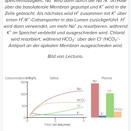
Speichelflüssigkeit. Na
wird dann durch die Na
/K
-ATPase
+
über die basolaterale Membran gepumpt und K
wird in die
+
+
Zelle gebracht. Als nächstes wird H
zusammen mit K
über
+
+
+
einen H
/K
-Cotransporter in das Lumen zurückgeführt. H
+
wird dann verwendet, um mehr Na
zu resorbieren, während
+
K
im Speichel verbleibt und ausgeschieden wird. Chlorid
–
–
–
wird resorbiert, während HCO
über den Cl
/HCO
-
3
3
Antiport an der apikalen Membran ausgeschieden wird.
Bild von Lecturio.