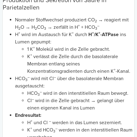
Produktion und Sekretion von Säure in
Parietalzellen
Normaler Stoffwechsel produziert CO
→ reagiert mit
2
+
–
H
O → H
CO
→ zerfällt in H
+ HCO
2
2
3
3
+
+
+
+
H
wird im Austausch für K
durch
H
/K
-ATPase
ins
Lumen gepumpt:
+
1 K
Molekül wird in die Zelle gebracht.
+
K
verlässt die Zelle durch die basolaterale
Membran entlang seines
+
Konzentrationsgradienten durch einen K
-Kanal.
–
–
HCO
wird mit Cl
über die basolaterale Membran
3
ausgetauscht:
–
HCO
wird in den interstitiellen Raum bewegt.
3
–
Cl
wird in die Zelle gebracht → gelangt über
einen eigenen Kanal ins Lumen
Endresultat:
+
–
H
und Cl
werden in das Lumen sezerniert.
+
–
K
und HCO
werden in den interstitiellen Raum
3