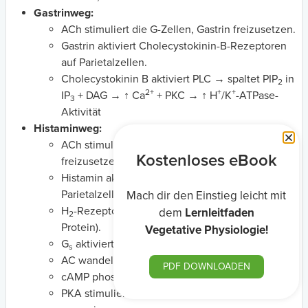
Gastrinweg:
ACh stimuliert die G-Zellen, Gastrin freizusetzen.
Gastrin aktiviert Cholecystokinin-B-Rezeptoren
auf Parietalzellen.
Cholecystokinin B aktiviert PLC → spaltet PIP
in
2
2+
+
+
IP
+ DAG → ↑ Ca
+ PKC → ↑ H
/K
-ATPase-
3
Aktivität
Histaminweg:
ACh stimuliert die ECL-Zellen, Histamin
Kostenloses eBook
freizusetzen.
Histamin aktiviert H
-Rezeptoren auf den
2
Parietalzellen.
Mach dir den Einstieg leicht mit
H
-Rezeptoren aktivieren G
(ein G-gekoppeltes
dem
Lernleitfaden
2
s
Protein).
Vegetative Physiologie!
G
aktiviert die Adenylatcyclase (AC).
s
AC wandelt ATP in cAMP um.
PDF DOWNLOADEN
cAMP phosphoryliert/aktiviert PKA.
+
+
+
PKA stimuliert H
/K
-ATPase, um H
zu