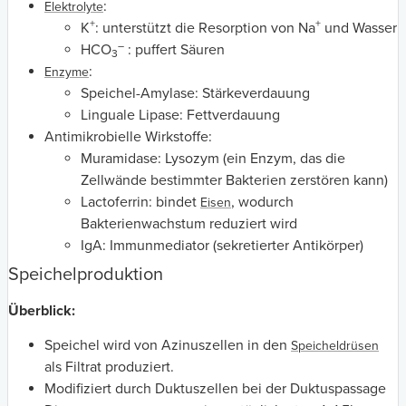
:
Elektrolyte
+
+
K
: unterstützt die Resorption von Na
und Wasser
–
HCO
: puffert Säuren
3
:
Enzyme
Speichel-Amylase: Stärkeverdauung
Linguale Lipase: Fettverdauung
Antimikrobielle Wirkstoffe:
Muramidase: Lysozym (ein Enzym, das die
Zellwände bestimmter Bakterien zerstören kann)
Lactoferrin: bindet
, wodurch
Eisen
Bakterienwachstum reduziert wird
IgA: Immunmediator (sekretierter Antikörper)
Speichelproduktion
Überblick:
Speichel wird von Azinuszellen in den
Speicheldrüsen
als Filtrat produziert.
Modifiziert durch Duktuszellen bei der Duktuspassage