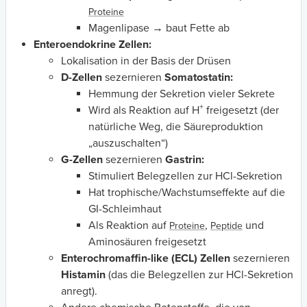
Proteine
Magenlipase → baut Fette ab
Enteroendokrine Zellen:
Lokalisation in der Basis der Drüsen
D-Zellen
sezernieren
Somatostatin:
Hemmung der Sekretion vieler Sekrete
+
Wird als Reaktion auf H
freigesetzt (der
natürliche Weg, die Säureproduktion
„auszuschalten“)
G-Zellen
sezernieren
Gastrin:
Stimuliert Belegzellen zur HCl-Sekretion
Hat trophische/Wachstumseffekte auf die
GI-Schleimhaut
Als Reaktion auf
,
und
Proteine
Peptide
Aminosäuren freigesetzt
Enterochromaffin-like (ECL) Zellen
sezernieren
Histamin
(das die Belegzellen zur HCl-Sekretion
anregt).