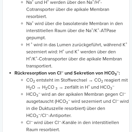
+
+
+
+
Na
und H
werden über den Na
/H
-
Cotransporter über die apikale Membran
resorbiert.
+
Na
wird über die basolaterale Membran in den
+
+
interstitiellen Raum über die Na
/K
-ATPase
gepumpt.
+
+
H
wird in das Lumen zurückgeführt, während K
+
+
sezerniert wird: H
und K
werden über den
+
+
H
/K
-Cotransporter über die apikale Membran
transportiert.
–
–
Rückresorption von Cl
und Sekretion von HCO
:
3
CO
entsteht im Stoffwechsel → CO
reagiert mit
2
2
+
–
H
O → H
CO
→ zerfällt in H
und HCO
2
2
3
3
–
–
HCO
wird an der apikalen Membran gegen Cl
3
–
–
ausgetauscht (HCO
wird sezerniert und Cl
wird
3
in die Duktuszelle resorbiert) über den
–
–
HCO
/Cl
-Antiporter.
3
–
–
Cl
wird über Cl
-Kanäle in den interstitiellen
Raum resorbiert.