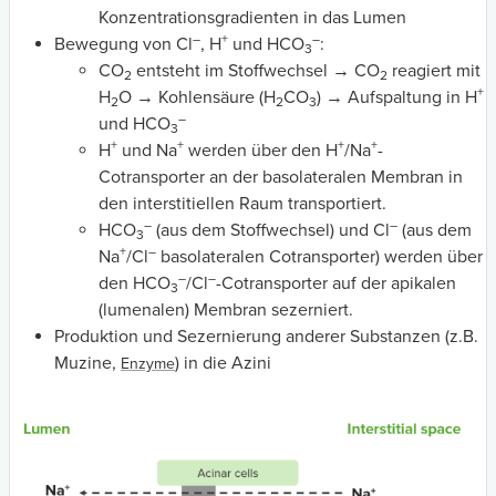
Konzentrationsgradienten in das Lumen
–
+
–
Bewegung von Cl
, H
und HCO
:
3
CO
entsteht im Stoffwechsel → CO
reagiert mit
2
2
+
H
O → Kohlensäure (H
CO
) → Aufspaltung in H
2
2
3
–
und HCO
3
+
+
+
+
H
und Na
werden über den H
/Na
-
Cotransporter an der basolateralen Membran in
den interstitiellen Raum transportiert.
–
–
HCO
(aus dem Stoffwechsel) und Cl
(aus dem
3
+
–
Na
/Cl
basolateralen Cotransporter) werden über
–
–
den HCO
/Cl
-Cotransporter auf der apikalen
3
(lumenalen) Membran sezerniert.
Produktion und Sezernierung anderer Substanzen (z.B.
Muzine,
) in die Azini
Enzyme