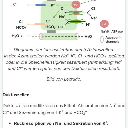
Diagramm der Ionensekretion durch Azinuszellen:
+
+
–
–
In den Azinuszellen werden Na
, K
, Cl
und HCO
gefiltert
3
+
oder in die Speichelflüssigkeit sezerniert (Anmerkung: Na
–
und Cl
werden später von den Duktuszellen resorbiert).
Bild von Lecturio.
Duktuszellen:
+
Duktuszellen modifizieren das Filtrat: Absorption von Na
und
–
+
–
Cl
und Sezernierung von
↑
K
und HCO
3
+
+
Rückresorption von Na
und Sekretion von K
: