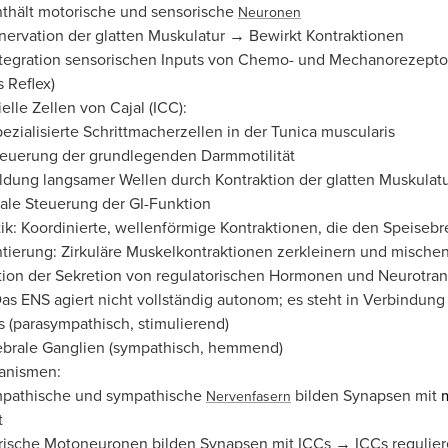
thält motorische und sensorische
Neuronen
nervation der glatten Muskulatur → Bewirkt Kontraktionen
tegration sensorischen Inputs von Chemo- und Mechanorezeptor
s Reflex)
tielle Zellen von Cajal (ICC):
ezialisierte Schrittmacherzellen in der Tunica muscularis
teuerung der grundlegenden Darmmotilität
ldung langsamer Wellen durch Kontraktion der glatten Muskulat
ale Steuerung der GI-Funktion
ltik: Koordinierte, wellenförmige Kontraktionen, die den Speisebr
ierung: Zirkuläre Muskelkontraktionen zerkleinern und mischen
tion der Sekretion von regulatorischen Hormonen und Neurotrans
s ENS agiert nicht vollständig autonom; es steht in Verbindung
s (parasympathisch, stimulierend)
ebrale Ganglien (sympathisch, hemmend)
anismen:
mpathische und sympathische
bilden Synapsen mit
Nervenfasern
t
ische Motoneuronen bilden Synapsen mit ICCs → ICCs regulier