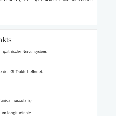
hiedene Segmente spezialisierte Funktionen haben.
akts
 sympathische
.
Nervensystem
e des GI-Trakts befindet.
unica muscularis)
tum longitudinale