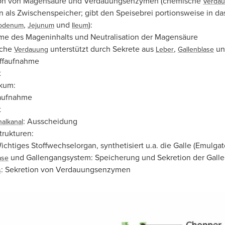
ion von Magensäure und Verdauungsenzymen (chemische
Verda
n als Zwischenspeicher; gibt den Speisebrei portionsweise in d
,
und
):
odenum
Jejunum
Ileum
e des Mageninhalts und Neutralisation der Magensäure
sche
unterstützt durch Sekrete aus
,
u
Verdauung
Leber
Gallenblase
ffaufnahme
t
kum:
aufnahme
t
: Ausscheidung
nalkanal
trukturen:
Wichtiges Stoffwechselorgan, synthetisiert u.a. die Galle (Emulga
und Gallengangsystem: Speicherung und Sekretion der Galle
ase
: Sekretion von Verdauungsenzymen
s