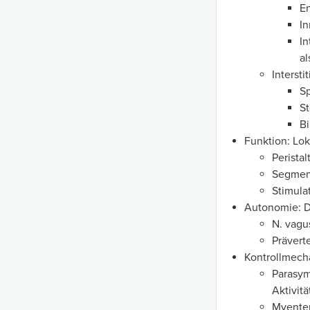
En
In
In
al
Intersti
Sp
S
Bi
Funktion: Lok
Perista
Segment
Stimula
Autonomie: Da
N. vagu
Prävert
Kontrollmech
Parasy
Aktivitä
Myenter