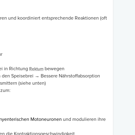
en und koordiniert entsprechende Reaktionen (oft
ur
ei in Richtung
bewegen
Rektum
 den Speisebrei → Bessere Nährstoffabsorption
mittern (siehe unten)
 zum:
myenterischen Motoneuronen
und modulieren ihre
en die Kontraktionsgeschwindigkeit