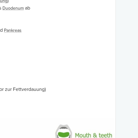
)
uung
as
ab
Duodenum
nd
Pankreas
tor zur Fettverdauung)