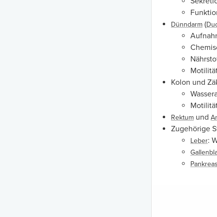
Sekret
Funktio
(
Dünndarm
Du
Aufnahm
Chemi
Nährsto
Motilitä
Kolon und Zä
Wasser
Motilitä
und
Rektum
A
Zugehörige S
: 
Leber
Gallenbl
Pankrea