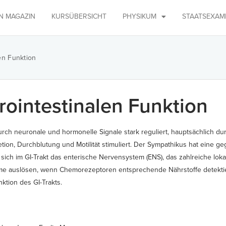
IN MAGAZIN
KURSÜBERSICHT
PHYSIKUM
STAATSEXAM
en Funktion
rointestinalen Funktion
d durch neuronale und hormonelle Signale stark reguliert, hauptsächlich 
ion, Durchblutung und Motilität stimuliert. Der Sympathikus hat eine g
ch im GI-Trakt das enterische Nervensystem (ENS), das zahlreiche loka
e auslösen, wenn Chemorezeptoren entsprechende Nährstoffe detekti
nktion des GI-Trakts.