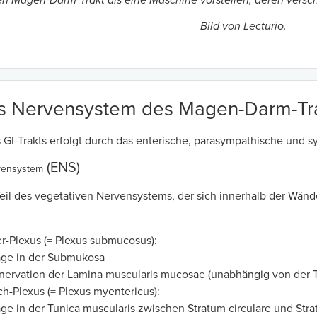
n Magen-Darm-Trakt als eine Maschine vorstellen, deren versc
Bild von Lecturio.
es Nervensystem des Magen-Darm-Tr
s GI-Trakts erfolgt durch das enterische, parasympathische und
(ENS)
vensystem
 Teil des vegetativen Nervensystems, der sich innerhalb der Wänd
r-Plexus (= Plexus submucosus):
age in der Submukosa
nervation der Lamina muscularis mucosae (unabhängig von der T
h-Plexus (= Plexus myentericus):
ge in der Tunica muscularis zwischen Stratum circulare und Stra