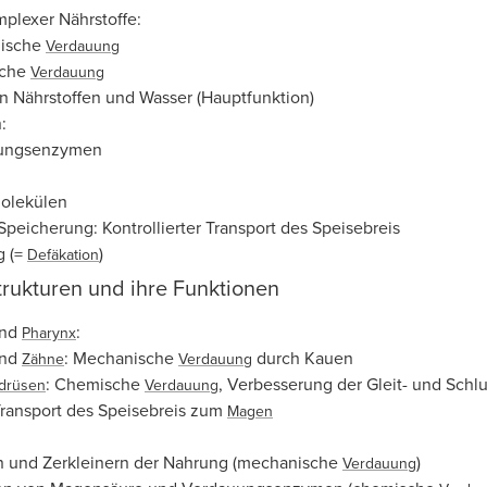
plexer Nährstoffe:
ische
Verdauung
sche
Verdauung
 Nährstoffen und Wasser (Hauptfunktion)
:
ungsenzymen
olekülen
 Speicherung: Kontrollierter Transport des Speisebreis
g (=
)
Defäkation
rukturen und ihre Funktionen
und
:
Pharynx
und
: Mechanische
durch Kauen
Zähne
Verdauung
: Chemische
, Verbesserung der Gleit- und Schl
ldrüsen
Verdauung
ransport des Speisebreis zum
Magen
 und Zerkleinern der Nahrung (mechanische
)
Verdauung