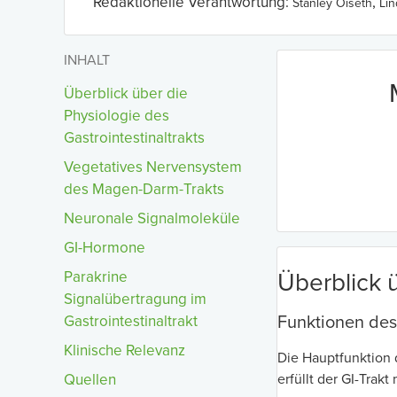
Redaktionelle Verantwortung:
,
Stanley Oiseth
Li
INHALT
Überblick über die
Physiologie des
Gastrointestinaltrakts
Vegetatives Nervensystem
des Magen-Darm-Trakts
Neuronale Signalmoleküle
GI-Hormone
Parakrine
Überblick ü
Signalübertragung im
Gastrointestinaltrakt
Funktionen des 
Klinische Relevanz
Die Hauptfunktion 
Quellen
erfüllt der GI-Trak