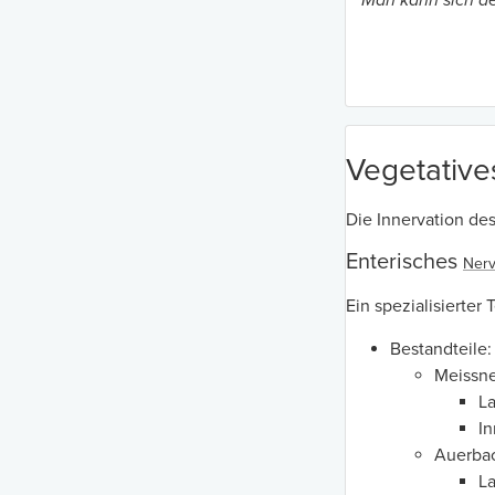
Man kann sich de
Vegetativ
Die Innervation de
Enterisches
Ner
Ein spezialisierter
Bestandteile:
Meissne
L
In
Auerbac
La