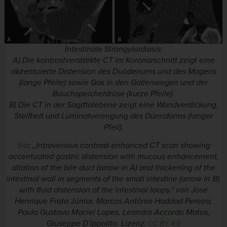
Intestinale Strongyloidiasis:
A) Die kontrastverstärkte CT im Koronarschnitt zeigt eine
akzentuierte Distension des Duodenums und des Magens
(lange Pfeile) sowie Gas in den Gallenwegen und der
Bauchspeicheldrüse (kurze Pfeile).
B) Die CT in der Sagittalebene zeigt eine Wandverdickung,
Steifheit und Luminalverengung des Dünndarms (langer
Pfeil).
: „Intravenous contrast-enhanced CT scan showing
Bild
accentuated gastric distension with mucous enhancement,
dilation of the bile duct (arrow in A) and thickening of the
intestinal wall in segments of the small intestine (arrow in B),
with fluid distension of the intestinal loops.“ von José
Henrique Frota Júnior, Marcos Antônio Haddad Pereira,
Paulo Gustavo Maciel Lopes, Leandro Accardo Matos,
Giuseppe D’Ippolito. Lizenz:
CC BY 4.0