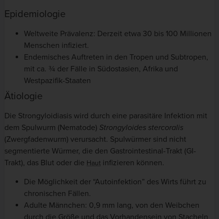
Epidemiologie
Weltweite Prävalenz: Derzeit etwa 30 bis 100 Millionen
Menschen infiziert.
Endemisches Auftreten in den Tropen und Subtropen,
mit ca. ¾ der Fälle in Südostasien, Afrika und
Westpazifik-Staaten
Ätiologie
Die Strongyloidiasis wird durch eine parasitäre Infektion mit
dem Spulwurm (Nematode)
Strongyloides stercoralis
(Zwergfadenwurm) verursacht. Spulwürmer sind nicht
segmentierte Würmer, die den Gastrointestinal-Trakt (GI-
Trakt), das Blut oder die
infizieren können.
Haut
Die Möglichkeit der “Autoinfektion” des Wirts führt zu
chronischen Fällen.
Adulte Männchen: 0,9 mm lang, von den Weibchen
durch die Größe und das Vorhandensein von Stacheln