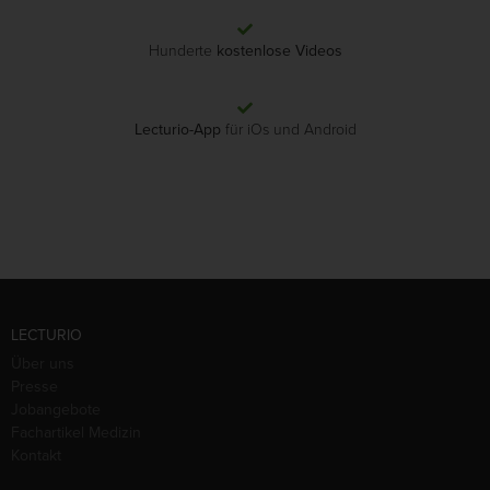
Hunderte
kostenlose Videos
Lecturio-App
für iOs und Android
LECTURIO
Über uns
Presse
Jobangebote
Fachartikel Medizin
Kontakt