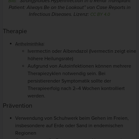
: “Strongyloides Hyperinfection in a Renal Transplant
Bild
Patient: Always Be on the Lookout” von Case Reports in
Infectious Diseases. Lizenz:
CC BY 4.0
Therapie
:
Anthelminthika
Ivermectin oder Albendazol (Ivermectin zeigt eine
höhere Heilungsrate)
Aufgrund von Autoinfektionen können mehrere
Therapiezyklen notwendig sein. Bei
persistierender Symptomatik sollte der
Therapieerfolg nach 2–4 Wochen kontrolliert
werden.
Prävention
Verwendung von Schuhwerk beim Gehen im Freien,
insbesondere auf Erde oder Sand in endemischen
Regionen