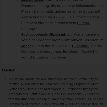
:
chronisch entzündliche
Morbus Crohn
Darmerkrankung, die durch eine Inflammation des
Magen-Darm-Trakts gekennzeichnet ist und mit
Anzeichen von
, Bauchschmerzen
Malabsorption
und nicht blutigem, chronischem
Durchfall
einhergeht.
:
Vorhandensein
Gastroduodenale Ulkuskrankheit
von einer oder mehreren ulzerativen Läsionen im
oder in der Mukosa des
, die mit
Magen
Duodenum
Dyspepsie einhergehen. Es können Anzeichen
von GI-Blutungen vorliegen.
Quellen
La Hoz RM, Morris MI; AST Infectious Diseases Community of
Practice. (2019). Intestinal parasites including Cryptosporidium,
Cyclospora, Giardia, and Microsporidia, Entamoeba histolytica,
Strongyloides, Schistosomiasis, and Echinococcus: Guidelines
from the American Society of Transplantation Infectious Diseases
Community of Practice. Clin Transplant. 2019 Sep;33(9):e13618. doi: