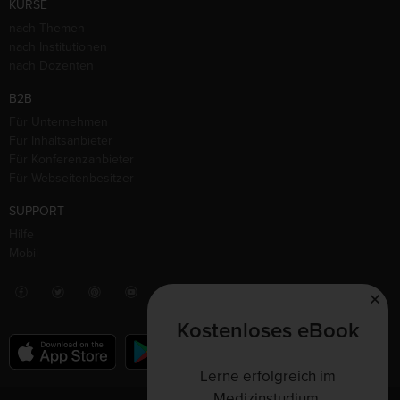
KURSE
nach Themen
nach Institutionen
nach Dozenten
B2B
Für Unternehmen
Für Inhaltsanbieter
Für Konferenzanbieter
Für Webseitenbesitzer
SUPPORT
Hilfe
Mobil
Kostenloses eBook
Lerne erfolgreich im
Medizinstudium