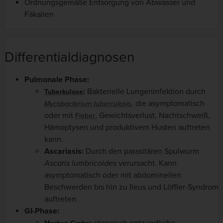
Ordnungsgemäße Entsorgung von Abwasser und
Fäkalien
Differentialdiagnosen
Pulmonale Phase:
:
Bakterielle Lungeninfektion durch
Tuberkulose
, die asymptomatisch
Mycobacterium tuberculosis
oder mit
, Gewichtsverlust, Nachtschweiß,
Fieber
Hämoptysen und produktivem Husten auftreten
kann.
Ascariasis:
Durch den parasitären Spulwurm
Ascaris lumbricoides
verursacht. Kann
asymptomatisch oder mit abdominellen
Beschwerden bis hin zu Ileus und Löffler-Syndrom
auftreten.
GI-Phase: