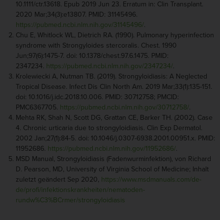
10.1111/ctr.13618. Epub 2019 Jun 23. Erratum in: Clin Transplant.
2020 Mar;34(3):e13807. PMID: 31145496.
https://pubmed.ncbi.nlm.nih.gov/31145496/
.
Chu E, Whitlock WL, Dietrich RA. (1990). Pulmonary hyperinfection
syndrome with Strongyloides stercoralis. Chest. 1990
Jun;97(6):1475-7. doi: 10.1378/chest.97.6.1475. PMID:
2347234.
https://pubmed.ncbi.nlm.nih.gov/2347234/
.
Krolewiecki A, Nutman TB. (2019). Strongyloidiasis: A Neglected
Tropical Disease. Infect Dis Clin North Am. 2019 Mar;33(1):135-151.
doi: 10.1016/j.idc.2018.10.006. PMID: 30712758; PMCID:
PMC6367705.
https://pubmed.ncbi.nlm.nih.gov/30712758/
.
Mehta RK, Shah N, Scott DG, Grattan CE, Barker TH. (2002). Case
4. Chronic urticaria due to strongyloidiasis. Clin Exp Dermatol.
2002 Jan;27(1):84-5. doi: 10.1046/j.0307-6938.2001.00951.x. PMID:
11952686.
https://pubmed.ncbi.nlm.nih.gov/11952686/
.
MSD Manual, Strongyloidiasis (Fadenwurminfektion), von Richard
D. Pearson, MD, University of Virginia School of Medicine; Inhalt
zuletzt geändert Sep 2020,
https://www.msdmanuals.com/de-
de/profi/infektionskrankheiten/nematoden-
rundw%C3%BCrmer/strongyloidiasis