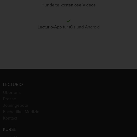
Hunderte
kostenlose Videos
Lecturio-App
für iOs und Android
LECTURIO
Über uns
Presse
Jobangebote
Fachartikel Medizin
Kontakt
KURSE