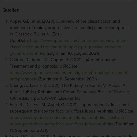
Quellen
Appel, G.B. et al. (2020). Overview of the classification and
treatment of rapidly progressive (crescentic) glomerulonephritis.
In Glassock, R.J. et al. (Eds.),
UpToDate.
https://www.uptodate.com/contents/overview-of-the-
classification-and-treatment-of-rapidly-progressive-crescentic-
glomerulonephritis
(Zugriff am 10. August 2021).
Cattran, D., Appel, G., Coppo, R. (2021). IgA nephropathy:
Treatment and prognosis. UpToDate.
https://www.uptodate.com/contents/iga-nephropathy-treatment-
and-prognosis
(Zugriff am 11. September 2021).
Chang, A., Laszik, Z. (2021). The Kidney. In Kumar, V., Abbas, A.,
Aster, J. (Eds.), Robbins and Cotran Pathologic Basis of Disease,
10th edition. pp. 909–911. Elsevier Inc.
Falk, R., Dall’Era, M., Appel, G. (2021).
Lupus nephritis
: Initial and
subsequent therapy for focal or diffuse lupus nephritis. UpToDate.
https://www.uptodate.com/contents/lupus-nephritis-initial-and-
subsequent-therapy-for-focal-or-diffuse-lupus-nephritis
(Zugriff am
11. September 2021).
Lohr, J.W., et
al
. (2021). Rapidly progressive glomerulonephritis. In