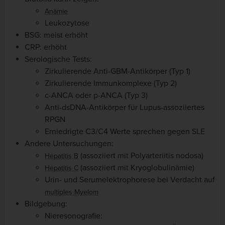
Anämie
Leukozytose
BSG: meist erhöht
CRP: erhöht
Serologische Tests:
Zirkulierende Anti-GBM-Antikörper (Typ 1)
Zirkulierende Immunkomplexe (Typ 2)
c-ANCA oder p-ANCA (Typ 3)
Anti-dsDNA-Antikörper für Lupus-assoziiertes
RPGN
Erniedrigte C3/C4 Werte sprechen gegen SLE
Andere Untersuchungen:
(assoziiert mit Polyarteriitis nodosa)
Hepatitis B
(assoziiert mit Kryoglobulinämie)
Hepatitis C
Urin- und Serumelektrophorese bei Verdacht auf
multiples Myelom
Bildgebung:
Nieresonografie: