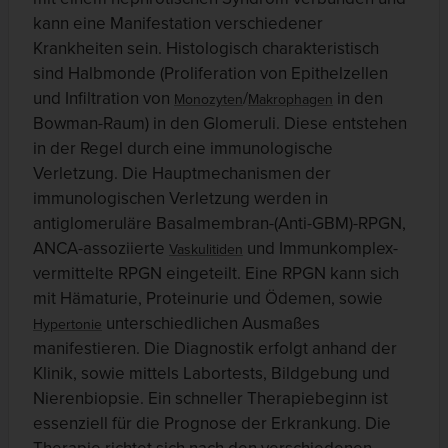
kann eine Manifestation verschiedener
Krankheiten sein. Histologisch charakteristisch
sind Halbmonde (Proliferation von Epithelzellen
und Infiltration von
/
in den
Monozyten
Makrophagen
Bowman-Raum) in den Glomeruli. Diese entstehen
in der Regel durch eine immunologische
Verletzung. Die Hauptmechanismen der
immunologischen Verletzung werden in
antiglomeruläre Basalmembran-(Anti-GBM)-RPGN,
ANCA-assoziierte
und Immunkomplex-
Vaskulitiden
vermittelte RPGN eingeteilt. Eine RPGN kann sich
mit Hämaturie, Proteinurie und Ödemen, sowie
unterschiedlichen Ausmaßes
Hypertonie
manifestieren. Die Diagnostik erfolgt anhand der
Klinik, sowie mittels Labortests, Bildgebung und
Nierenbiopsie. Ein schneller Therapiebeginn ist
essenziell für die Prognose der Erkrankung. Die