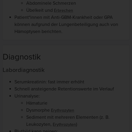
Abdominele Schmerzen
Übelkeit und
Erbrechen
Patient*innen mit Anti-GBM-Krankheit oder GPA
können aufgrund der Lungenbeteiligung auch von
Hämoptysen berichten.
Diagnostik
Labordiagnostik
Serumkreatinin: fast immer erhöht
Schnell ansteigende Retentionswerte im Verlauf
Urinanalyse:
Hämaturie
Dysmorphe
Erythrozyten
Sediment mit mehreren Elementen (z. B.
Leukozyten,
)
Erythrozyten
Blutbild kann zeigen: