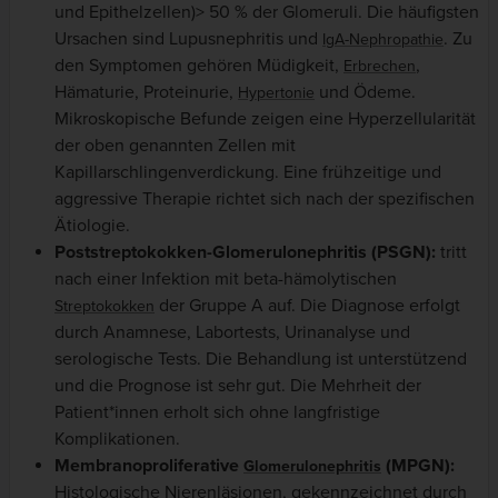
und Epithelzellen)> 50 % der Glomeruli. Die häufigsten
Ursachen sind Lupusnephritis und
. Zu
IgA-Nephropathie
den Symptomen gehören Müdigkeit,
,
Erbrechen
Hämaturie, Proteinurie,
und Ödeme.
Hypertonie
Mikroskopische Befunde zeigen eine Hyperzellularität
der oben genannten Zellen mit
Kapillarschlingenverdickung. Eine frühzeitige und
aggressive Therapie richtet sich nach der spezifischen
Ätiologie.
Poststreptokokken-Glomerulonephritis (PSGN):
tritt
nach einer Infektion mit beta-hämolytischen
der Gruppe A auf. Die Diagnose erfolgt
Streptokokken
durch Anamnese, Labortests, Urinanalyse und
serologische Tests. Die Behandlung ist unterstützend
und die Prognose ist sehr gut. Die Mehrheit der
Patient*innen erholt sich ohne langfristige
Komplikationen.
Membranoproliferative
(MPGN):
Glomerulonephritis
Histologische Nierenläsionen, gekennzeichnet durch