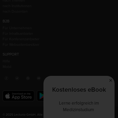
nach Themen
nach Institutionen
nach Dozenten
B2B
Für Unternehmen
Für Inhaltsanbieter
Für Konferenzanbieter
Für Webseitenbesitzer
SUPPORT
Hilfe
Mobil
Kostenloses eBook
Lerne erfolgreich im
Medizinstudium
© 2025 Lecturio GmbH. Alle Rechte vorbehalten.