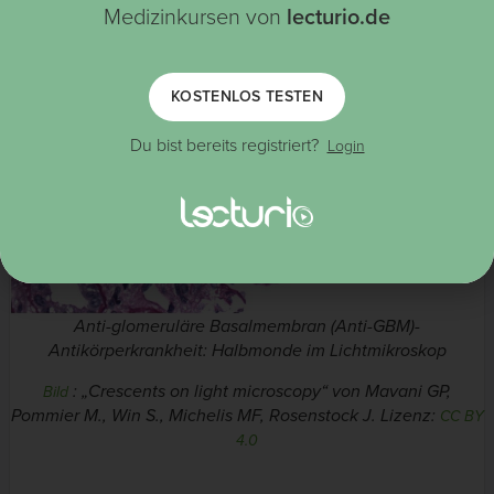
Medizinkursen von
lecturio.de
KOSTENLOS TESTEN
Du bist bereits registriert?
Login
Anti-glomeruläre Basalmembran (Anti-GBM)-
Antikörperkrankheit: Halbmonde im Lichtmikroskop
: „Crescents on light microscopy“ von Mavani GP,
Bild
Pommier M., Win S., Michelis MF, Rosenstock J. Lizenz:
CC BY
4.0