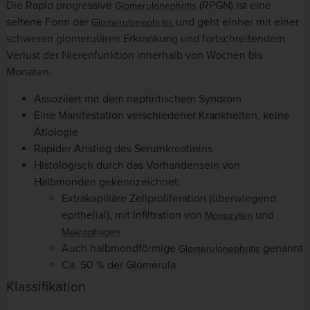
Die Rapid progressive
(RPGN)
ist eine
Glomerulonephritis
seltene Form der
und geht einher mit einer
Glomerulonephritis
schweren glomerulären Erkrankung und fortschreitendem
Verlust der Nierenfunktion innerhalb von Wochen bis
Monaten.
Assoziiert mit dem nephritischem Syndrom
Eine Manifestation verschiedener Krankheiten, keine
Ätiologie
Rapider Anstieg des Serumkreatinins
Histologisch durch das Vorhandensein von
Halbmonden gekennzeichnet:
Extrakapilläre Zellproliferation (überwiegend
epithelial), mit Infiltration von
und
Monozyten
Makrophagen
Auch halbmondförmige
genannt
Glomerulonephritis
Ca. 50 % der Glomerula
Klassifikation