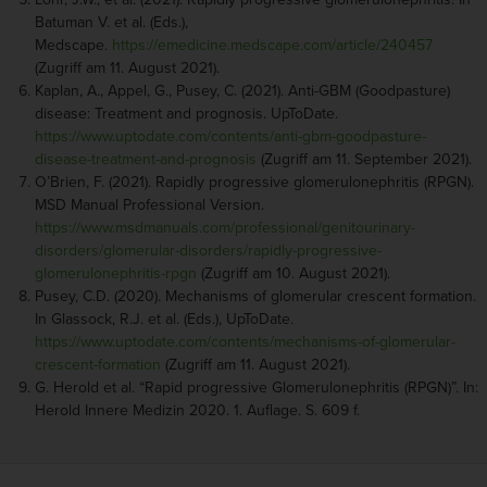
Batuman V. et al. (Eds.),
Medscape.
https://emedicine.medscape.com/article/240457
(Zugriff am 11. August 2021).
Kaplan, A., Appel, G., Pusey, C. (2021). Anti-GBM (Goodpasture)
disease: Treatment and prognosis. UpToDate.
https://www.uptodate.com/contents/anti-gbm-goodpasture-
disease-treatment-and-prognosis
(Zugriff am 11. September 2021).
O’Brien, F. (2021). Rapidly progressive glomerulonephritis (RPGN).
MSD Manual Professional Version.
https://www.msdmanuals.com/professional/genitourinary-
disorders/glomerular-disorders/rapidly-progressive-
glomerulonephritis-rpgn
(Zugriff am 10. August 2021).
Pusey, C.D. (2020). Mechanisms of glomerular crescent formation.
In Glassock, R.J. et al. (Eds.), UpToDate.
https://www.uptodate.com/contents/mechanisms-of-glomerular-
crescent-formation
(Zugriff am 11. August 2021).
G. Herold et al. “Rapid progressive Glomerulonephritis (RPGN)”. In:
Herold Innere Medizin 2020. 1. Auflage. S. 609 f.