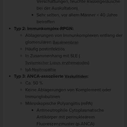
Verschattungen, feuchte Rasselgeräusche
bei der Auskultation)
Sehr selten, vor allem Männer < 40 Jahre
betroffen
Typ 2: Immunkomplex-RPGN:
Ablagerungen von Immunkomplexen entlang der
glomerulären
Basalmembran
Häufig postinfektiös
In Zusammenhang mit SLE (
)
Systemischer Lupus erythematodes
IgA-Nephropathie
Typ 3: ANCA-assoziierte
:
Vaskulitiden
Ca. 50 %
Keine Ablagerungen von Komplement oder
Immunglobulinen
Mikroskopische Polyangiitis (mPA)
Antineutrophile Cytoplasmatische
Antikörper mit perinukleärem
Fluoreszenzmuster (p-ANCA)