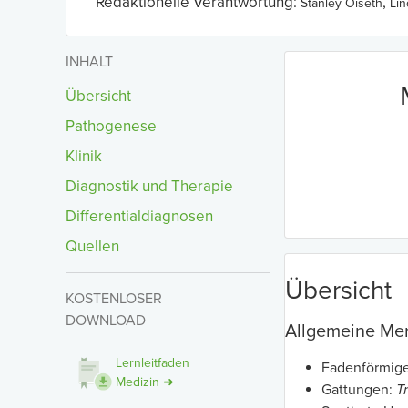
Redaktionelle Verantwortung:
,
Stanley Oiseth
Li
INHALT
Übersicht
Pathogenese
Klinik
Diagnostik und Therapie
Differentialdiagnosen
Quellen
Übersicht
KOSTENLOSER
DOWNLOAD
Allgemeine Me
Lernleitfaden
Fadenförmige
Medizin ➜
Gattungen:
T