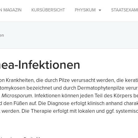
IN MAGAZIN
KURSÜBERSICHT
PHYSIKUM
STAATSEXAM
en
ea-Infektionen
on Krankheiten, die durch Pilze verursacht werden, die ker
atomykosen bezeichnet und durch Dermatophytenpilze verurs
d
Microsporum
. Infektionen können jeden Teil des Körpers be
 den Füßen auf. Die Diagnose erfolgt klinisch anhand chara
erden. Die Therapie erfolgt mit lokalen und ggf. systemis