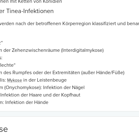
phen mit Ketten von Konidien
der Tinea-Infektionen
werden nach der betroffenen Körperregion klassifiziert und bena
z“
on der Zehenzwischenräume (Interdigitalmykose)
s:
flechte“
on des Rumpfes oder der Extremitäten (außer Hände/Füße)
lis:
in der Leistenbeuge
Mykose
um (Onychomykose):
Infektion der Nägel
: Infektion der Haare und der Kopfhaut
m:
Infektion der Hände
se