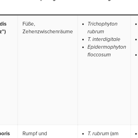
dis
Füße,
Trichophyton
z”)
Zehenzwischenräume
rubrum
T. interdigitale
Epidermophyton
floccosum
poris
Rumpf und
T. rubrum
(am