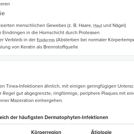
ieren
ie
nisierten menschlichen Gewebes (z. B. Haare,
und Nägel)
Haut
 Eindringen in die Hornschicht durch Proteasen
er Verbleib in der
(Absterben bei normaler Körpertemp
Epidermis
lung von Keratin als Brennstoffquelle
allen Tinea-Infektionen ähnlich, mit einigen geringfügigen Unter
er Regel gut abgegrenzte, ringförmige, periphere Plaques mit 
einer Mazeration einhergehen.
leich der häufigsten Dermatophyten-Infektionen
Körperregion
Ätiologie