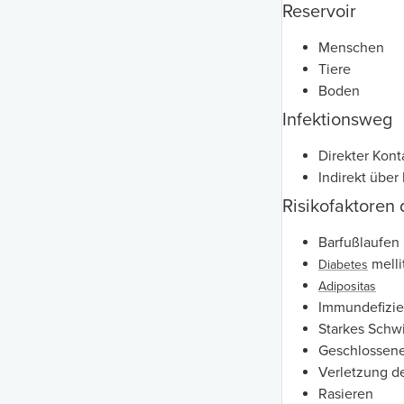
Reservoir
Menschen
Tiere
Boden
Infektionsweg
Direkter Kont
Indirekt übe
Risikofaktoren 
Barfußlaufen
melli
Diabetes
Adipositas
Immundefizi
Starkes Schw
Geschlossen
Verletzung de
Rasieren