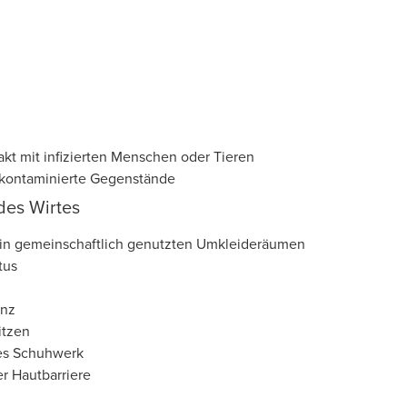
akt mit infizierten Menschen oder Tieren
r kontaminierte Gegenstände
des Wirtes
 in gemeinschaftlich genutzten Umkleideräumen
tus
enz
itzen
es Schuhwerk
r Hautbarriere