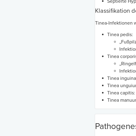
Septierte Hy
Klassifikation 
Tinea-Infektionen 
Tinea pedis:
„Fußpil
Infekti
Tinea corpori
„Ringel
Infekti
Tinea inguina
Tinea ungui
Tinea capitis
Tinea manuu
Pathogene