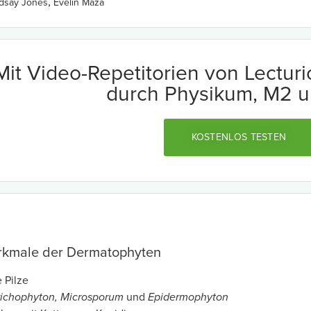
,
ndsay Jones
Evelin Maza
Mit Video-Repetitorien von Lectur
durch Physikum, M2 u
KOSTENLOS TESTEN
rkmale der Dermatophyten
 Pilze
richophyton, Microsporum
und
Epidermophyton