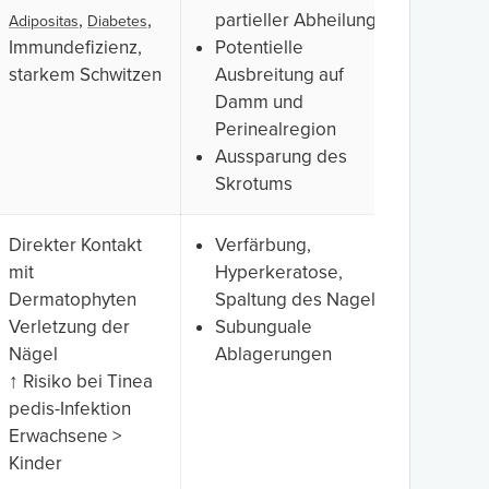
,
,
partieller Abheilung
Adipositas
Diabetes
Immundefizienz,
Potentielle
starkem Schwitzen
Ausbreitung auf
Damm und
Perinealregion
Aussparung des
Skrotums
Direkter Kontakt
Verfärbung,
mit
Hyperkeratose,
Dermatophyten
Spaltung des Nagels
Verletzung der
Subunguale
Nägel
Ablagerungen
↑ Risiko bei Tinea
pedis-Infektion
Erwachsene >
Kinder