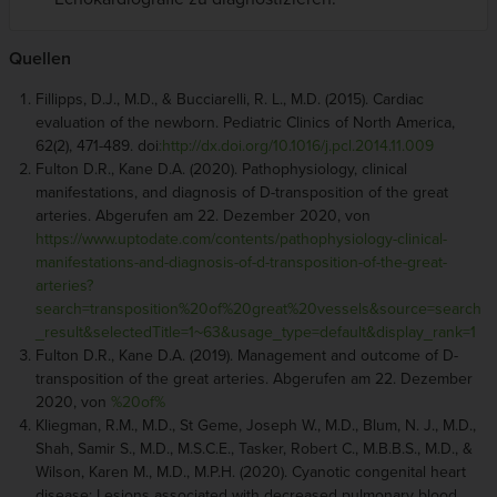
Quellen
Fillipps, D.J., M.D., & Bucciarelli, R. L., M.D. (2015). Cardiac
evaluation of the newborn. Pediatric Clinics of North America,
62(2), 471-489. doi
:http://dx.doi.org/10.1016/j.pcl.2014.11.009
Fulton D.R., Kane D.A. (2020). Pathophysiology, clinical
manifestations, and diagnosis of D-transposition of the great
arteries. Abgerufen am 22. Dezember 2020, von
https://www.uptodate.com/contents/pathophysiology-clinical-
manifestations-and-diagnosis-of-d-transposition-of-the-great-
arteries?
search=transposition%20of%20great%20vessels&source=search
_result&selectedTitle=1~63&usage_type=default&display_rank=1
Fulton D.R., Kane D.A. (2019). Management and outcome of D-
transposition of the great arteries. Abgerufen am 22. Dezember
2020, von
%20of%
Kliegman, R.M., M.D., St Geme, Joseph W., M.D., Blum, N. J., M.D.,
Shah, Samir S., M.D., M.S.C.E., Tasker, Robert C., M.B.B.S., M.D., &
Wilson, Karen M., M.D., M.P.H. (2020). Cyanotic congenital heart
disease: Lesions associated with decreased pulmonary blood