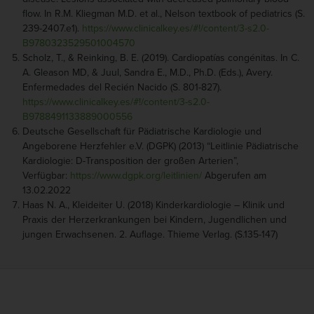
flow. In R.M. Kliegman M.D. et al., Nelson textbook of pediatrics (S.
239-2407.e1).
https://www.clinicalkey.es/#!/content/3-s2.0-
B9780323529501004570
Scholz, T., & Reinking, B. E. (2019). Cardiopatías congénitas. In C.
A. Gleason MD, & Juul, Sandra E., M.D., Ph.D. (Eds.), Avery.
Enfermedades del Recién Nacido (S. 801-827).
https://www.clinicalkey.es/#!/content/3-s2.0-
B9788491133889000556
Deutsche Gesellschaft für Pädiatrische Kardiologie und
Angeborene Herzfehler e.V. (DGPK) (2013) “Leitlinie Pädiatrische
Kardiologie: D-Transposition der großen Arterien”,
Verfügbar:
https://www.dgpk.org/leitlinien/
Abgerufen am
13.02.2022
Haas N. A., Kleideiter U. (2018) Kinderkardiologie – Klinik und
Praxis der Herzerkrankungen bei Kindern, Jugendlichen und
jungen Erwachsenen. 2. Auflage. Thieme Verlag. (S.135-147)