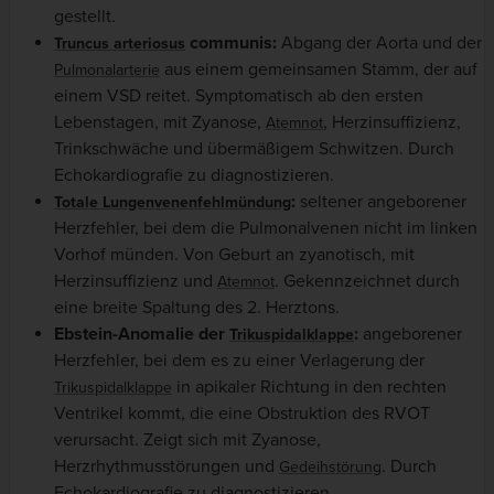
gestellt.
communis:
Abgang der Aorta und der
Truncus arteriosus
aus einem gemeinsamen Stamm, der auf
Pulmonalarterie
einem VSD reitet. Symptomatisch ab den ersten
Lebenstagen, mit Zyanose,
, Herzinsuffizienz,
Atemnot
Trinkschwäche und übermäßigem Schwitzen. Durch
Echokardiografie zu diagnostizieren.
:
seltener angeborener
Totale Lungenvenenfehlmündung
Herzfehler, bei dem die Pulmonalvenen nicht im linken
Vorhof münden. Von Geburt an zyanotisch, mit
Herzinsuffizienz und
. Gekennzeichnet durch
Atemnot
eine breite Spaltung des 2. Herztons.
Ebstein-Anomalie der
:
angeborener
Trikuspidalklappe
Herzfehler, bei dem es zu einer Verlagerung der
in apikaler Richtung in den rechten
Trikuspidalklappe
Ventrikel kommt, die eine Obstruktion des RVOT
verursacht. Zeigt sich mit Zyanose,
Herzrhythmusstörungen und
. Durch
Gedeihstörung
Echokardiografie zu diagnostizieren.