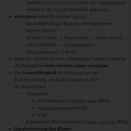
Ventrikel zurück und wird über die
Pulmonalarterie
wieder in den Lungenkreislauf gepumpt.
Intrauterin
keine Beeinträchtigung:
Sauerstoffhaltiges Blut aus der Nabelvene →
rechter Vorhof
Rechter Vorhof → Fossa ovalis → linker Vorhof →
linker Ventrikel →
→
Pulmonalarterie
→ Aorta
Ductus arteriosus
Nach der Geburt ist eine vollständige Parallelschaltung
der Kreisläufe
nicht mit dem Leben vereinbar
.
Die
Lebensfähigkeit
ist abhängig von der
Durchmischung des Blutes zwischen den
Blutkreisläufen:
Intrakardial:
Persistierendes
(PFO)
Foramen ovale
(ASD)
Vorhofseptumdefekt
VSD
Extrakardial: Persistierender
(PDA)
Ductus arteriosus
Durchmischung des Blutes: