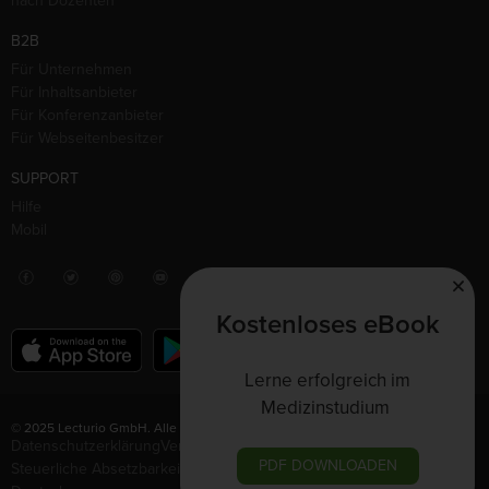
nach Dozenten
B2B
Für Unternehmen
Für Inhaltsanbieter
Für Konferenzanbieter
Für Webseitenbesitzer
SUPPORT
Hilfe
Mobil
Kostenloses eBook
Lerne erfolgreich im
Medizinstudium
© 2025 Lecturio GmbH. Alle Rechte vorbehalten.
Datenschutzerklärung
Vertrag widerrufen
Nutzungsbedingungen
PDF DOWNLOADEN
Steuerliche Absetzbarkeit
Impressum