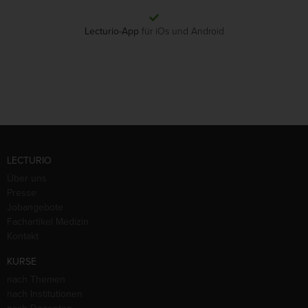
Lecturio-App
für iOs und Android
LECTURIO
Über uns
Presse
Jobangebote
Fachartikel Medizin
Kontakt
KURSE
nach Themen
nach Institutionen