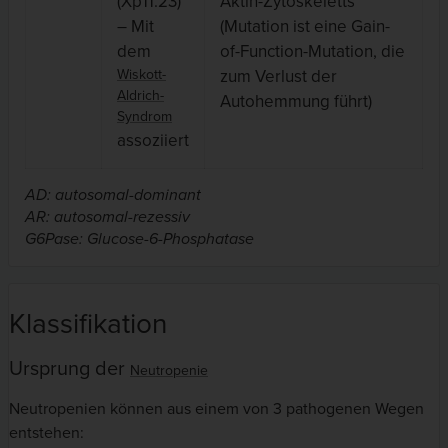
(Xp11.23)
Aktin-Zytoskeletts
c
– Mit
(Mutation ist eine Gain-
r
dem
of-Function-Mutation, die
Wiskott-
zum Verlust der
Aldrich-
Autohemmung führt)
Syndrom
assoziiert
AD: autosomal-dominant
AR: autosomal-rezessiv
G6Pase: Glucose-6-Phosphatase
Klassifikation
Ursprung der
Neutropenie
Neutropenien können aus einem von 3 pathogenen Wegen
entstehen: