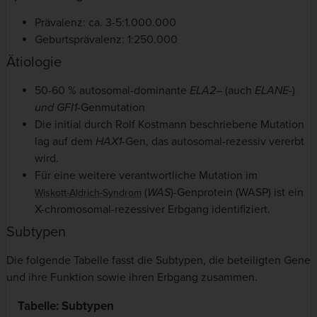
Prävalenz: ca. 3-5:1.000.000
Geburtsprävalenz: 1:250.000
Ätiologie
50-60 % autosomal-dominante
ELA2
–
(auch
ELANE-
)
und
GFI1
-Genmutation
Die initial durch Rolf Kostmann beschriebene Mutation
lag auf dem
HAX1
-Gen, das autosomal-rezessiv vererbt
wird.
Für eine weitere verantwortliche Mutation im
(
WAS
)-Genprotein (WASP) ist ein
Wiskott-Aldrich-Syndrom
X-chromosomal-rezessiver Erbgang identifiziert.
Subtypen
Die folgende Tabelle fasst die Subtypen, die beteiligten Gene
und ihre Funktion sowie ihren Erbgang zusammen.
Tabelle: Subtypen