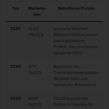
Typ
Mutiertes
Betroffenes Protein
Gen
SCN1
ELA2
Elastase
Neutrophile
(19p13.3)
(Mutation führt zu einem
falsch gefaltetem
Protein, was zu erhöhter
Apoptose führt)
SCN2
GFI1
Repressor von
(1p22.1)
Transkriptionsvorgängen
(Mutation führt zum
Verlust der Repression)
SCN3
HAX1
HCLS1-assoziiertes
(1q21.3)
Protein X-1 (wichtig für