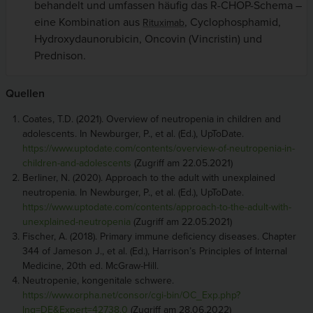
behandelt und umfassen häufig das R-CHOP-Schema –
eine Kombination aus
, Cyclophosphamid,
Rituximab
Hydroxydaunorubicin, Oncovin (Vincristin) und
Prednison.
Quellen
Coates, T.D. (2021). Overview of neutropenia in children and
adolescents. In Newburger, P., et al. (Ed.), UpToDate.
https://www.uptodate.com/contents/overview-of-neutropenia-in-
children-and-adolescents
(Zugriff am 22.05.2021)
Berliner, N. (2020). Approach to the adult with unexplained
neutropenia. In Newburger, P., et al. (Ed.), UpToDate.
https://www.uptodate.com/contents/approach-to-the-adult-with-
unexplained-neutropenia
(Zugriff am 22.05.2021)
Fischer, A. (2018). Primary immune deficiency diseases. Chapter
344 of Jameson J., et al. (Ed.), Harrison’s Principles of Internal
Medicine, 20th ed. McGraw-Hill.
Neutropenie, kongenitale schwere.
https://www.orpha.net/consor/cgi-bin/OC_Exp.php?
lng=DE&Expert=42738.0
(Zugriff am 28.06.2022)