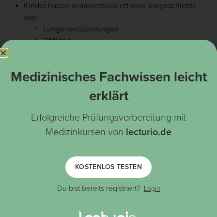
Kinder haben anamnestisch oft eine Vorgeschichte
von:
Lungenentzündungen
Otitiden
Tonsillitiden
Gastroenteritiden
Medizinisches Fachwissen leicht
Hautinfektionen
Pharyngitiden
erklärt
Bei der körperlichen Untersuchung:
(oft
ohne fokale Krankheitszeichen)
Fieber
Fieber
Erfolgreiche Prüfungsvorbereitung mit
Ulzera
Medizinkursen von
lecturio.de
Zahnfleischentzündung
Abszesse
Lungenentzündung
KOSTENLOS TESTEN
Hautinfektionen
Zervikale
Lymphadenopathie
Du bist bereits registriert?
Login
Wachstumsstörungen