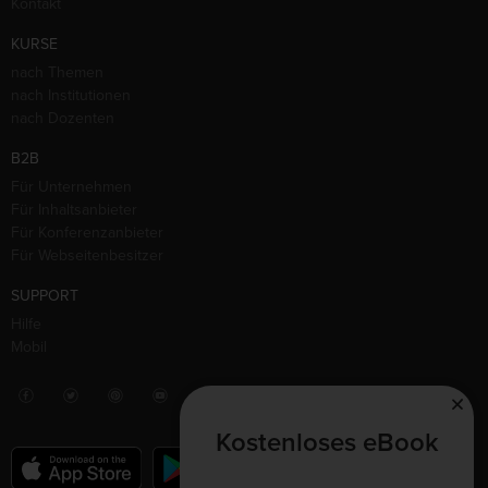
Kontakt
KURSE
nach Themen
nach Institutionen
nach Dozenten
B2B
Für Unternehmen
Für Inhaltsanbieter
Für Konferenzanbieter
Für Webseitenbesitzer
SUPPORT
Hilfe
Mobil
Kostenloses eBook