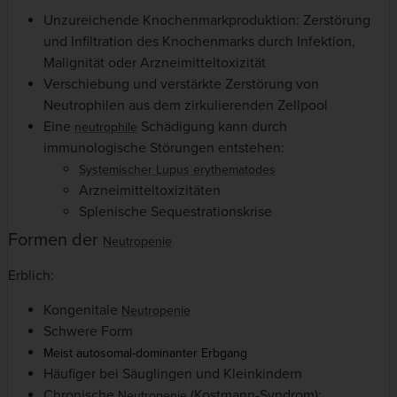
Unzureichende Knochenmarkproduktion: Zerstörung
und Infiltration des Knochenmarks durch Infektion,
Malignität oder Arzneimitteltoxizität
Verschiebung und verstärkte Zerstörung von
Neutrophilen aus dem zirkulierenden Zellpool
Eine
Schädigung kann durch
neutrophile
immunologische Störungen entstehen:
Systemischer Lupus erythematodes
Arzneimitteltoxizitäten
Splenische Sequestrationskrise
Formen der
Neutropenie
Erblich:
Kongenitale
Neutropenie
Schwere Form
Meist autosomal-dominanter Erbgang
Häufiger bei Säuglingen und Kleinkindern
Chronische
(Kostmann-Syndrom):
Neutropenie