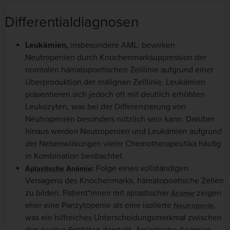
Differentialdiagnosen
Leukämien,
insbesondere AML: bewirken
Neutropenien durch Knochenmarksuppression der
normalen hämatopoetischen Zelllinie aufgrund einer
Überproduktion der malignen Zelllinie. Leukämien
präsentieren sich jedoch oft mit deutlich erhöhten
Leukozyten, was bei der Differenzierung von
Neutropenien besonders nützlich sein kann. Darüber
hinaus werden Neutropenien und Leukämien aufgrund
der Nebenwirkungen vieler Chemotherapeutika häufig
in Kombination beobachtet.
:
Folge eines vollständigen
Aplastische Anämie
Versagens des Knochenmarks, hämatopoetische Zellen
zu bilden. Patient*innen mit aplastischer
zeigen
Anämie
eher eine Panzytopenie als eine isolierte
,
Neutropenie
was ein hilfreiches Unterscheidungsmerkmal zwischen
den beiden Entitäten darstellt. Aplastische Anämien