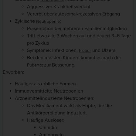
Aggressiver Krankheitsverlauf
Vererbt über autosomal-rezessiven Erbgang
Zyklische
:
Neutropenie
Präsentation bei mehreren Familienmitgliedern
Tritt etwa alle 3 Wochen auf und dauert 3–6 Tage
pro Zyklus
Symptome: Infektionen,
und Ulzera
Fieber
Bei den meisten Kindern kommt es nach der
zur Besserung.
Pubertät
Erworben:
Häufiger als erbliche Formen
Immunvermittelte Neutropenien
Arzneimittelinduzierte Neutropenien:
Das Medikament wirkt als Hapte, die die
Antikörperbildung induziert.
Häufige Auslöser:
Chinidin
Aminopyrin