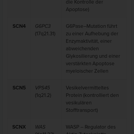
die Kontrolle der
Apoptose)
SCN4
G6PC3
G6Pase–Mutation führt
(17q21.31)
zu einer Aufhebung der
Enzymaktivität, einer
abweichenden
Glykosilierung und einer
verstärkten Apoptose
myeloischer Zellen
SCN5
VPS45
Vesikelvermitteltes
(1q21.2)
Protein (kontrolliert den
vesikulären
Stofftransport)
SCNX
WAS
WASP – Regulator des
X