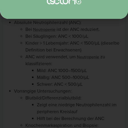
Diagnostik
Absolute Neutrophilenzahl (ANC):
Bei
ist der ANC reduziert.
Neutropenie
Bei Säuglingen: ANC < 1000/µL
Kinder > 1 Lebensjahr: ANC < 1500/µL (dieselbe
Definition bei Erwachsenen)
ANC wird verwendet, um
zu
Neutropenie
klassifizieren:
Mild: ANC 1000–1500/µL
Mäßig: ANC 500–1000/µL
Schwer: ANC < 500/µL
Vorrangige Untersuchungen:
Blutbild/Differenzialblutbild:
Zeigt eine niedrige Neutrophilenzahl im
peripheren Kreislauf
Hilft bei der Berechnung der ANC
Knochenmarkaspiration und Biopsie: