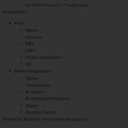
bei Patient*innen > 1 Lebensjahr
Ansteckend:
Viral:
Masern
Influenza
EBV
CMV
Virale Hepatitiden
HIV
Bakteriell/parasitär:
Typhus
Toxoplasmose
Brucellose
Rickettsieninfektionen
Malaria
Dengue-Fieber
Gemischt: Benigne chronische
Neutropenie