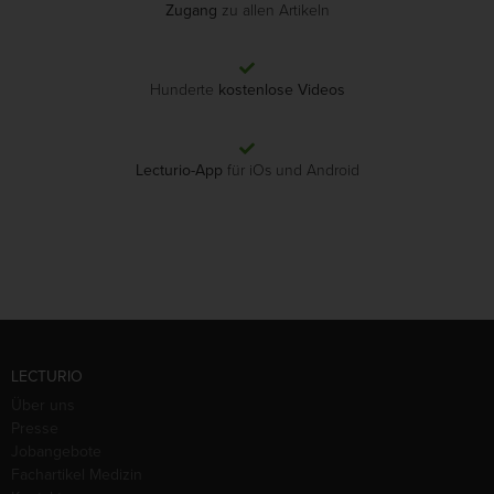
Zugang
zu allen Artikeln
Hunderte
kostenlose Videos
Lecturio-App
für iOs und Android
LECTURIO
Über uns
Presse
Jobangebote
Fachartikel Medizin