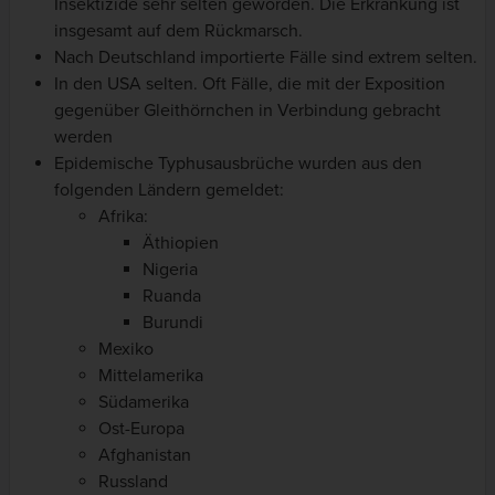
Insektizide sehr selten geworden. Die Erkrankung ist
insgesamt auf dem Rückmarsch.
Nach Deutschland importierte Fälle sind extrem selten.
In den USA selten. Oft Fälle, die mit der Exposition
gegenüber Gleithörnchen in Verbindung gebracht
werden
Epidemische Typhusausbrüche wurden aus den
folgenden Ländern gemeldet:
Afrika:
Äthiopien
Nigeria
Ruanda
Burundi
Mexiko
Mittelamerika
Südamerika
Ost-Europa
Afghanistan
Russland