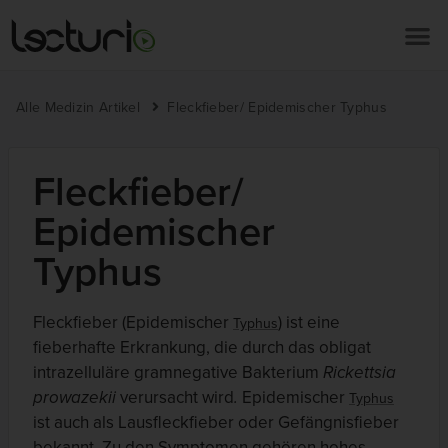
Alle Medizin Artikel
Fleckfieber/ Epidemischer Typhus
Fleckfieber/
Epidemischer
Typhus
Fleckfieber (Epidemischer
) ist eine
Typhus
fieberhafte Erkrankung, die durch das obligat
intrazelluläre gramnegative Bakterium
Rickettsia
prowazekii
verursacht wird
.
Epidemischer
Typhus
ist auch als Lausfleckfieber oder Gefängnisfieber
bekannt. Zu den Symptomen gehören hohes