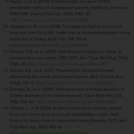
Rauch, J., et al. (2018). Rickettsia typhi as cause of fatal
encephalitic typhus in hospitalized patients, Hamburg, Germany,
1940-1944. Emerg Infect Dis. 24(11), 1982–87.
https://pubmed.ncbi.nlm.nih.gov/30334722/
Ulutasdemir, N., et al. (2018). The epidemic typhus and trench
fever are risks for public health due to increased migration in the
southeast of Turkey. Acta Trop. 178, 115–8.
https://pubmed.ncbi.nlm.nih.gov/29126839/
Pieracci, E.G., et al. (2017). Fatal flea-borne typhus in Texas: A
retrospective case series, 1985-2015. Am J Trop Med Hyg. 96(5),
1088–93.
https://pubmed.ncbi.nlm.nih.gov/28500797/
Watson, A.K., et al. (2017). Preparing for biological threats:
Addressing the needs of pregnant women. Birth Defects Res.
109(5), 391–8.
https://pubmed.ncbi.nlm.nih.gov/28398677/
Dzelalija, B., et al. (2016). Rickettsiae and rickettsial diseases in
Croatia: Implications for travel medicine. Travel Med Infect Dis.
14(5), 436–43.
https://pubmed.ncbi.nlm.nih.gov/27404664/
Umulisa, I., et al. (2016). A mixed outbreak of epidemic typhus
fever and trench fever in a youth rehabilitation center: Risk
factors for illness from a case-control study, Rwanda, 2012. Am J
Trop Med Hyg. 95(2), 452–6.
https://pubmed.ncbi.nlm.nih.gov/27352876/