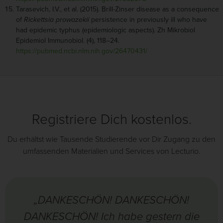
Tarasevich, I.V., et al. (2015). Brill-Zinser disease as a consequence
of
Rickettsia prowazekii
persistence in previously ill who have
had epidemic typhus (epidemiologic aspects). Zh Mikrobiol
Epidemiol Immunobiol. (4), 118–24.
https://pubmed.ncbi.nlm.nih.gov/26470431/
Registriere Dich kostenlos.
Du erhältst wie Tausende Studierende vor Dir Zugang zu den
umfassenden Materialien und Services von Lecturio.
„DANKESCHÖN! DANKESCHÖN!
DANKESCHÖN! Ich habe gestern die