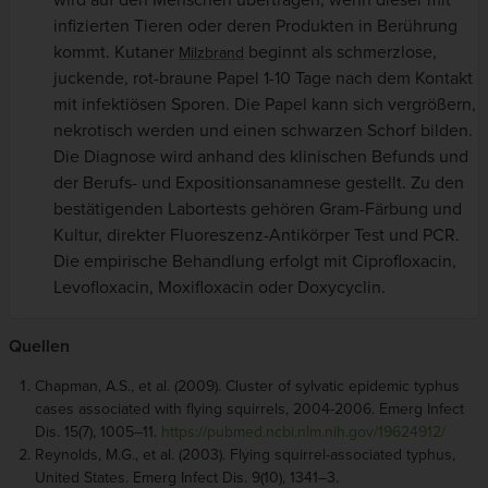
wird auf den Menschen übertragen, wenn dieser mit
infizierten Tieren oder deren Produkten in Berührung
kommt. Kutaner
beginnt als schmerzlose,
Milzbrand
juckende, rot-braune Papel 1-10 Tage nach dem Kontakt
mit infektiösen Sporen. Die Papel kann sich vergrößern,
nekrotisch werden und einen schwarzen Schorf bilden.
Die Diagnose wird anhand des klinischen Befunds und
der Berufs- und Expositionsanamnese gestellt. Zu den
bestätigenden Labortests gehören Gram-Färbung und
Kultur, direkter Fluoreszenz-Antikörper Test und PCR.
Die empirische Behandlung erfolgt mit Ciprofloxacin,
Levofloxacin, Moxifloxacin oder Doxycyclin.
Quellen
Chapman, A.S., et al. (2009). Cluster of sylvatic epidemic typhus
cases associated with flying squirrels, 2004-2006. Emerg Infect
Dis. 15(7), 1005–11.
https://pubmed.ncbi.nlm.nih.gov/19624912/
Reynolds, M.G., et al. (2003). Flying squirrel-associated typhus,
United States. Emerg Infect Dis. 9(10), 1341–3.