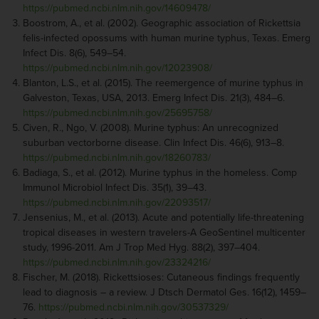
https://pubmed.ncbi.nlm.nih.gov/14609478/
Boostrom, A., et al. (2002). Geographic association of Rickettsia
felis-infected opossums with human murine typhus, Texas. Emerg
Infect Dis. 8(6), 549–54.
https://pubmed.ncbi.nlm.nih.gov/12023908/
Blanton, L.S., et al. (2015). The reemergence of murine typhus in
Galveston, Texas, USA, 2013. Emerg Infect Dis. 21(3), 484–6.
https://pubmed.ncbi.nlm.nih.gov/25695758/
Civen, R., Ngo, V. (2008). Murine typhus: An unrecognized
suburban vectorborne disease. Clin Infect Dis. 46(6), 913–8.
https://pubmed.ncbi.nlm.nih.gov/18260783/
Badiaga, S., et al. (2012). Murine typhus in the homeless. Comp
Immunol Microbiol Infect Dis. 35(1), 39–43.
https://pubmed.ncbi.nlm.nih.gov/22093517/
Jensenius, M., et al. (2013). Acute and potentially life-threatening
tropical diseases in western travelers-A GeoSentinel multicenter
study, 1996-2011. Am J Trop Med Hyg. 88(2), 397–404.
https://pubmed.ncbi.nlm.nih.gov/23324216/
Fischer, M. (2018). Rickettsioses: Cutaneous findings frequently
lead to diagnosis – a review. J Dtsch Dermatol Ges. 16(12), 1459–
76.
https://pubmed.ncbi.nlm.nih.gov/30537329/