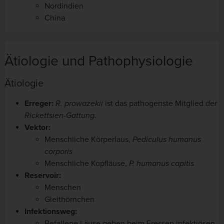
Nordindien
China
Ätiologie und Pathophysiologie
Ätiologie
Erreger:
R. prowazekii
ist
das pathogenste Mitglied der
Rickettsien-Gattung
.
Vektor:
Menschliche Körperlaus,
Pediculus humanus
corporis
Menschliche Kopfläuse,
P. humanus capitis
Reservoir:
Menschen
Gleithörnchen
Infektionsweg:
Befallene Läuse geben beim Fressen infektiösen