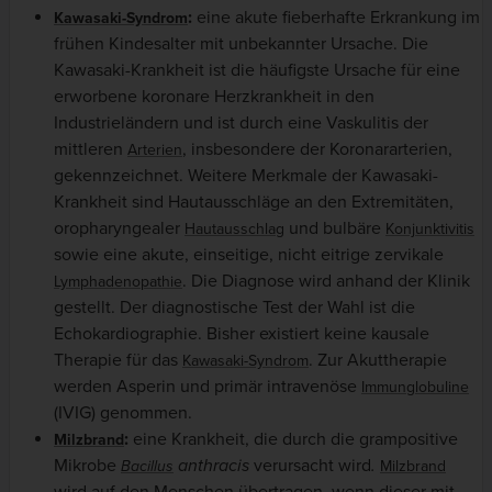
:
eine akute fieberhafte Erkrankung im
Kawasaki-Syndrom
frühen Kindesalter mit unbekannter Ursache. Die
Kawasaki-Krankheit ist die häufigste Ursache für eine
erworbene koronare Herzkrankheit in den
Industrieländern und ist durch eine Vaskulitis der
mittleren
, insbesondere der Koronararterien,
Arterien
gekennzeichnet. Weitere Merkmale der Kawasaki-
Krankheit sind Hautausschläge an den Extremitäten,
oropharyngealer
und bulbäre
Hautausschlag
Konjunktivitis
sowie eine akute, einseitige, nicht eitrige zervikale
. Die Diagnose wird anhand der Klinik
Lymphadenopathie
gestellt. Der diagnostische Test der Wahl ist die
Echokardiographie. Bisher existiert keine kausale
Therapie für das
. Zur Akuttherapie
Kawasaki-Syndrom
werden Asperin und primär intravenöse
Immunglobuline
(IVIG) genommen.
:
eine Krankheit, die durch die grampositive
Milzbrand
Mikrobe
anthracis
verursacht wird
.
Bacillus
Milzbrand