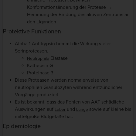
ähnliche Proteasen: bewirken
Konformationsänderung der Protease →
Hemmung der Bindung des aktiven Zentrums an
den Liganden
Protektive Funktionen
Alpha-1-Antitrypsin hemmt die Wirkung vieler
Serinproteasen.
Elastase
Neutrophile
Kathepsin G
Proteinase 3
Diese Proteasen werden normalerweise von
neutrophilen Granulozyten während entzündlicher
Vorgänge produziert.
Es ist bekannt, dass das Fehlen von AAT schädliche
Auswirkungen auf
und
sowie auf kleine bis
Leber
Lunge
mittelgroße Blutgefäße hat.
Epidemiologie