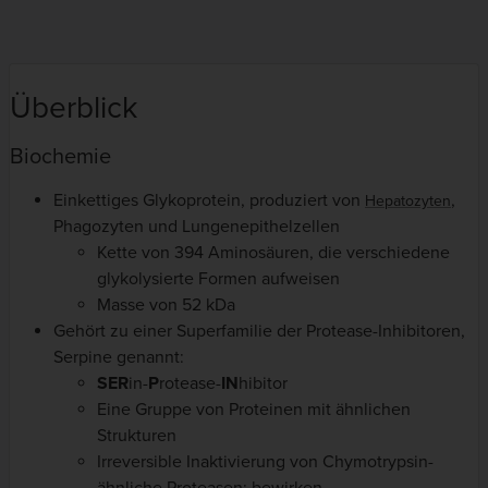
Überblick
Biochemie
Einkettiges Glykoprotein, produziert von
,
Hepatozyten
Phagozyten und Lungenepithelzellen
Kette von 394 Aminosäuren, die verschiedene
glykolysierte Formen aufweisen
Masse von 52 kDa
Gehört zu einer Superfamilie der Protease-Inhibitoren,
Serpine genannt:
SER
in-
P
rotease-
IN
hibitor
Eine Gruppe von Proteinen mit ähnlichen
Strukturen
Irreversible Inaktivierung von Chymotrypsin-