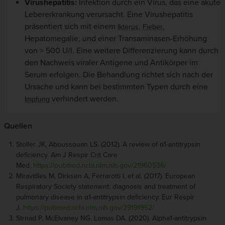
Virushepatitis:
Infektion durch ein Virus, das eine akute
Lebererkrankung verursacht. Eine Virushepatitis
präsentiert sich mit einem
,
,
Ikterus
Fieber
Hepatomegalie, und einer Transaminasen-Erhöhung
von > 500 U/l. Eine weitere Differenzierung kann durch
den Nachweis viraler Antigene und Antikörper im
Serum erfolgen. Die Behandlung richtet sich nach der
Ursache und kann bei bestimmten Typen durch eine
verhindert werden.
Impfung
Quellen
Stoller JK, Aboussouan LS. (2012). A review of α1-antitrypsin
deficiency. Am J Respir Crit Care
Med.
https://pubmed.ncbi.nlm.nih.gov/21960536/
Miravitlles M, Dirksen A, Ferrarotti I, et al. (2017). European
Respiratory Society statement: diagnosis and treatment of
pulmonary disease in α1-antitrypsin deficiency. Eur Respir
J.
https://pubmed.ncbi.nlm.nih.gov/29191952/
Strnad P, McElvaney NG, Lomas DA. (2020). Alpha1-antitrypsin