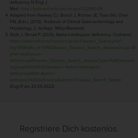
deficiency. N Engl J
Med.
https://pubmed.ncbi.nlm.nih.gov/32268028/
Adapted from Hawkey CJ, Bosch J, Richter JE, Tsao GG, Chan
FKL (Eds.). (2012). Textbook of Clinical Gastroenterology and
Hepatology, 2. Auflage. Wiley-Blackwell.
Stolk J, Strnad P. (2021). Alpha-1-antitrypsin deficiency. Orphanet.
https://www.orpha.net/consor/cgi-bin/Disease_Search.php?
lng=EN&data_id=194&Disease_Disease_Search_diseaseGroup=Al
pha-1-antitrypsin-
deficiency&Disease_Disease_Search_diseaseType=Pat&Disease(
s)/group%20of%20diseases=Alpha-1-antitrypsin-
deficiency&title=Alpha-1-
antitrypsin%20deficiency&search=Disease_Search_Simple
(Zugriff am 22.09.2022)
Registriere Dich kostenlos.