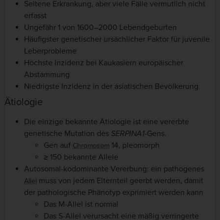
Seltene Erkrankung, aber viele Fälle vermutlich nicht
erfasst
Ungefähr 1 von 1600–2000 Lebendgeburten
Häufigster genetischer ursächlicher Faktor für juvenile
Leberprobleme
Höchste Inzidenz bei Kaukasiern europäischer
Abstammung
Niedrigste Inzidenz in der asiatischen Bevölkerung
Ätiologie
Die einzige bekannte Ätiologie ist eine vererbte
genetische Mutation des
SERPINA1
-Gens.
Gen auf
14, pleomorph
Chromosom
≥ 150 bekannte Allele
Autosomal-kodominante Vererbung: ein pathogenes
muss von jedem Elternteil geerbt werden, damit
Allel
der pathologische Phänotyp exprimiert werden kann
Das M-Allel ist normal
Das S-Allel verursacht eine mäßig verringerte