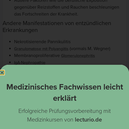
Äußere Faktoren wie die berufliche Exposition
gegenüber Reizstoffen und Rauchen beschleunigen
das Fortschreiten der Krankheit.
Andere Manifestationen von entzündlichen
Erkrankungen
Nekrotisierende Pannikulitis
(vormals M. Wegner)
Granulomatose mit Polyangiitis
Membranoproliferative
Glomerulonephritis
IgA-Nephropathie
Andere Vaskulitis-Syndrome
Medizinisches Fachwissen leicht
erklärt
Erfolgreiche Prüfungsvorbereitung mit
Medizinkursen von
lecturio.de