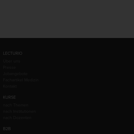
LECTURIO
Über uns
Presse
Jobangebote
Fachartikel Medizin
Kontakt
KURSE
nach Themen
nach Institutionen
nach Dozenten
B2B