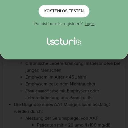
KOSTENLOS TESTEN
Du bist bereits registriert?
Login
Diagnostik
Ein Alpha-1-Antitrypsin-Mangel sollte bei Folgendem in
der Anamnese in Betracht gezogen werden:
Chronische Lebererkrankung, insbesondere bei
jungen Menschen
Emphysem im Alter < 45 Jahre
Emphysem bei einem Nichtraucher
mit Emphysem oder
Familienanamnese
Lebererkrankung und Pannikulitis
Die Diagnose eines AAT-Mangels kann bestätigt
werden durch:
Messung der Serumspiegel von AAT:
Patienten mit < 20 µmol/l (100 mg/dl)