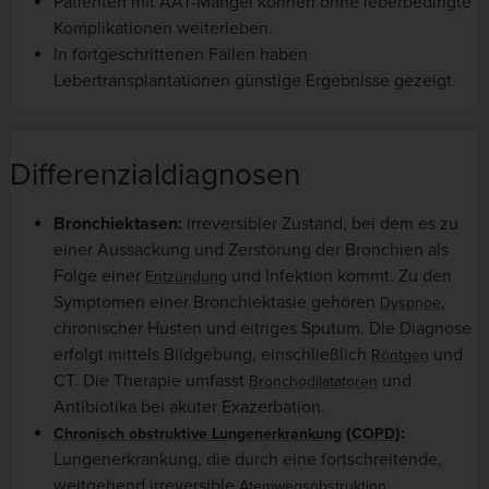
Patienten mit AAT-Mangel können ohne leberbedingte
Komplikationen weiterleben.
In fortgeschrittenen Fällen haben
Lebertransplantationen günstige Ergebnisse gezeigt.
Differenzialdiagnosen
Bronchiektasen:
irreversibler Zustand, bei dem es zu
einer Aussackung und Zerstörung der Bronchien als
Folge einer
und Infektion kommt. Zu den
Entzündung
Symptomen einer Bronchiektasie gehören
,
Dyspnoe
chronischer Husten und eitriges Sputum. Die Diagnose
erfolgt mittels Bildgebung, einschließlich
und
Röntgen
CT. Die Therapie umfasst
und
Bronchodilatatoren
Antibiotika bei akuter Exazerbation.
(
):
Chronisch obstruktive Lungenerkrankung
COPD
Lungenerkrankung, die durch eine fortschreitende,
weitgehend irreversible
Atemwegsobstruktion