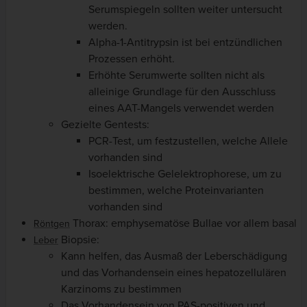
Serumspiegeln sollten weiter untersucht
werden.
Alpha-1-Antitrypsin ist bei entzündlichen
Prozessen erhöht.
Erhöhte Serumwerte sollten nicht als
alleinige Grundlage für den Ausschluss
eines AAT-Mangels verwendet werden
Gezielte Gentests:
PCR-Test, um festzustellen, welche Allele
vorhanden sind
Isoelektrische Gelelektrophorese, um zu
bestimmen, welche Proteinvarianten
vorhanden sind
Thorax: emphysematöse Bullae vor allem basal
Röntgen
Biopsie:
Leber
Kann helfen, das Ausmaß der Leberschädigung
und das Vorhandensein eines hepatozellulären
Karzinoms zu bestimmen
Das Vorhandensein von PAS-positiven und