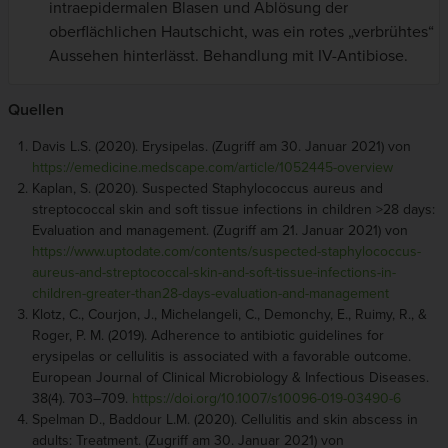
intraepidermalen Blasen und Ablösung der
oberflächlichen Hautschicht, was ein rotes „verbrühtes“
Aussehen hinterlässt. Behandlung mit IV-Antibiose.
Quellen
Davis L.S. (2020). Erysipelas. (Zugriff am 30. Januar 2021) von
https://emedicine.medscape.com/article/1052445-overview
Kaplan, S. (2020). Suspected Staphylococcus aureus and
streptococcal skin and soft tissue infections in children >28 days:
Evaluation and management. (Zugriff am 21. Januar 2021) von
https://www.uptodate.com/contents/suspected-staphylococcus-
aureus-and-streptococcal-skin-and-soft-tissue-infections-in-
children-greater-than28-days-evaluation-and-management
Klotz, C., Courjon, J., Michelangeli, C., Demonchy, E., Ruimy, R., &
Roger, P. M. (2019). Adherence to antibiotic guidelines for
erysipelas or cellulitis is associated with a favorable outcome.
European Journal of Clinical Microbiology & Infectious Diseases.
38(4). 703–709.
https://doi.org/10.1007/s10096-019-03490-6
Spelman D., Baddour L.M. (2020). Cellulitis and skin abscess in
adults: Treatment. (Zugriff am 30. Januar 2021) von