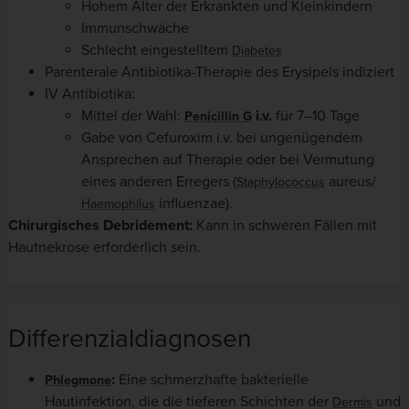
Hohem Alter der Erkrankten und Kleinkindern
Immunschwäche
Schlecht eingestelltem
Diabetes
Parenterale Antibiotika-Therapie des Erysipels indiziert
IV Antibiotika:
Mittel der Wahl:
i.v.
für 7–10 Tage
Penicillin G
Gabe von Cefuroxim i.v. bei ungenügendem
Ansprechen auf Therapie oder bei Vermutung
eines anderen Erregers (
aureus/
Staphylococcus
influenzae).
Haemophilus
Chirurgisches Debridement:
Kann in schweren Fällen mit
Hautnekrose erforderlich sein.
Differenzialdiagnosen
:
Eine schmerzhafte bakterielle
Phlegmone
Hautinfektion, die die tieferen Schichten der
und
Dermis