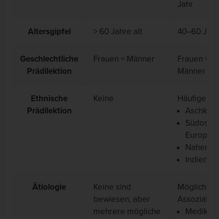
Jahr
Altersgipfel
> 60 Jahre alt
40‒60 Jahr
Geschlechtliche
Frauen = Männer
Frauen =
Prädilektion
Männer
Ethnische
Keine
Häufiger in
Prädilektion
Aschken
Südost
Europa
Naher O
Indien
Ätiologie
Keine sind
Mögliche
bewiesen, aber
Assoziatio
mehrere mögliche
Medikam