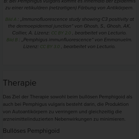
B: Bei Pemphigus vulgaris kommt es innerhalb der Epidermis
zu einer retikulären (netzartigen) Färbung von Antikörpern.
: „Immunofluorescence study showing C3 positivity at
Bild A
the dermoepidermal junction“ von Ghosh, S., Ghosh, AK,
Collier, A. Lizenz:
, bearbeitet von Lecturio.
CC BY 2.0
: „Pemphigus immunfluorescence“ von Emmanuelm.
Bild B
Lizenz:
, bearbeitet von Lecturio.
CC BY 3.0
Therapie
Das Ziel der Therapie sowohl beim bullösen Pemphigoid als
auch bei Pemphigus vulgaris besteht darin, die Produktion
von Autoantikörpern zu verringern und gleichzeitig die
arzneimittelinduzierten Nebenwirkungen zu minimieren.
Bullöses Pemphigoid