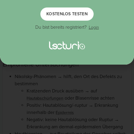
KOSTENLOS TESTEN
Diagnostik
Du bist bereits registriert?
Login
Die Diagnostik umfasst die Überprüfung auf ein Nikolsky-
Phänomen, Biopsien für die routinemäßige Histopathologie
und Immunfluoreszenz sowie ELISA-Tests.
Empfohlene Untersuchungen
Nikolsky-Phänomen → hilft, den Ort des Defekts zu
bestimmen
Kratzenden Druck ausüben → auf
oder Blasenrisse achten
Hautabschürfungen
Positiv:
Hautablösung/-ruptur → Erkrankung
innerhalb der
Epidermis
Negativ:
keine Hautablösung oder Ruptur
→
Erkrankung am dermal-epidermalen Übergang
Hautbiopsien → zur Beurteilung des Gewebes selbst: