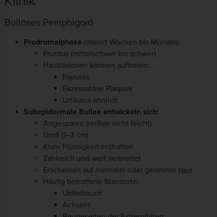
Klinik
Bullöses Pemphigoid
Prodromalphase
(dauert Wochen bis Monate):
Pruritus (mittelschwer bis schwer)
Hautläsionen können auftreten:
Papulös
Ekzematöse Plaques
Urtikaria-ähnlich
Subepidermale Bullae entwickeln sich:
Angespannt (reißen nicht leicht)
Groß (1‒3 cm)
Klare Flüssigkeit enthalten
Zahlreich und weit verbreitet
Erscheinen auf normaler oder geröteter
Haut
Häufig betroffene Standorte:
Unterbauch
Achseln
Beugeseiten der Extremitäten