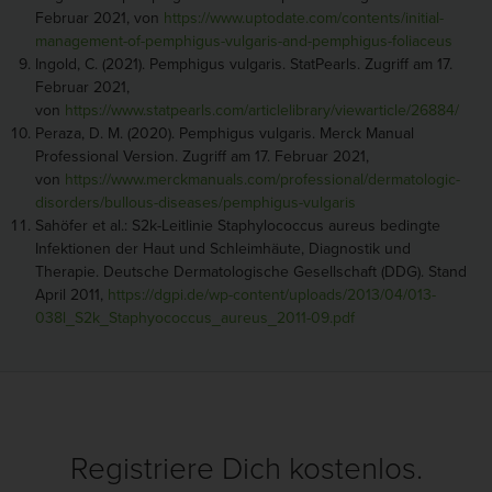
Februar 2021, von
https://www.uptodate.com/contents/initial-
management-of-pemphigus-vulgaris-and-pemphigus-foliaceus
Ingold, C. (2021). Pemphigus vulgaris. StatPearls. Zugriff am 17.
Februar 2021,
von
https://www.statpearls.com/articlelibrary/viewarticle/26884/
Peraza, D. M. (2020). Pemphigus vulgaris. Merck Manual
Professional Version. Zugriff am 17. Februar 2021,
von
https://www.merckmanuals.com/professional/dermatologic-
disorders/bullous-diseases/pemphigus-vulgaris
Sahöfer et al.: S2k-Leitlinie Staphylococcus aureus bedingte
Infektionen der Haut und Schleimhäute, Diagnostik und
Therapie. Deutsche Dermatologische Gesellschaft (DDG). Stand
April 2011,
https://dgpi.de/wp-content/uploads/2013/04/013-
038l_S2k_Staphyococcus_aureus_2011-09.pdf
Registriere Dich kostenlos.