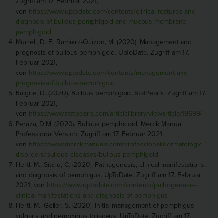
Zugriff am 17. Februar 2021,
von
https://www.uptodate.com/contents/clinical-features-and-
diagnosis-of-bullous-pemphigoid-and-mucous-membrane-
pemphigoid
Murrell, D. F., Ramierz-Quizon, M. (2020). Management and
prognosis of bullous pemphigoid. UpToDate. Zugriff am 17.
Februar 2021,
von
https://www.uptodate.com/contents/management-and-
prognosis-of-bullous-pemphigoid
Baigrie, D. (2020). Bullous pemphigoid. StatPearls. Zugriff am 17.
Februar 2021,
von
https://www.statpearls.com/articlelibrary/viewarticle/18699/
Peraza, D.M. (2020). Bullous pemphigoid. Merck Manual
Professional Version. Zugriff am 17. Februar 2021,
von
https://www.merckmanuals.com/professional/dermatologic-
disorders/bullous-diseases/bullous-pemphigoid
Hertl, M., Sitaru, C. (2020). Pathogenesis, clinical manifestations,
and diagnosis of pemphigus. UpToDate. Zugriff am 17. Februar
2021, von
https://www.uptodate.com/contents/pathogenesis-
clinical-manifestations-and-diagnosis-of-pemphigus
Hertl, M., Geller, S. (2020). Initial management of pemphigus
vulgaris and pemphigus foliaceus. UpToDate. Zugriff am 17.