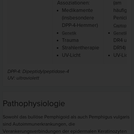
Assoziationen:
(am
Medikamente
häufigst
(insbesondere
Penicilla
DPP-4-Hemmer)
)
Captopril
(H
Genetik
Genetik
Trauma
DR4 und
Strahlentherapie
DR14)
UV-Licht
UV-Licht
DPP-4: Dipeptidylpeptidase-4
UV: ultraviolett
Pathophysiologie
Sowohl das bullöse Pemphigoid als auch Pemphigus vulgaris
sind Autoimmunerkrankungen, die
Verankerungsverbindungen der epidermalen Keratinozyten