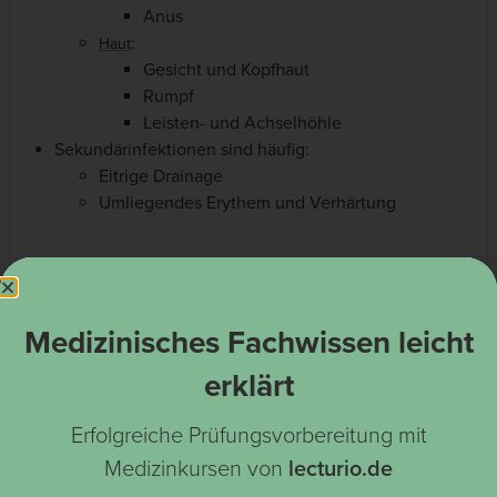
Anus
:
Haut
Gesicht und Kopfhaut
Rumpf
Leisten- und Achselhöhle
Sekundärinfektionen sind häufig:
Eitrige Drainage
Umliegendes Erythem und Verhärtung
Medizinisches Fachwissen leicht
erklärt
Erfolgreiche Prüfungsvorbereitung mit
Medizinkursen von
lecturio.de