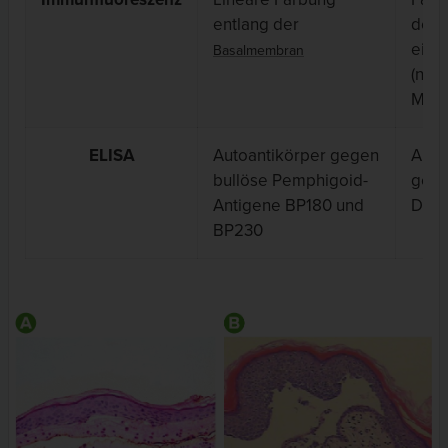
entlang der
der
E
eine
Basalmembran
(netz
Must
ELISA
Autoantikörper gegen
Auto
bullöse Pemphigoid-
gege
Antigene BP180 und
DSG
BP230