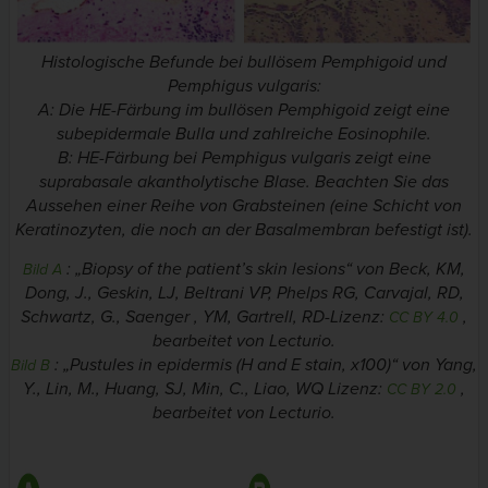
Histologische Befunde bei bullösem Pemphigoid und
Pemphigus vulgaris:
A: Die HE-Färbung im bullösen Pemphigoid zeigt eine
subepidermale Bulla und zahlreiche Eosinophile.
B: HE-Färbung bei Pemphigus vulgaris zeigt eine
suprabasale akantholytische Blase. Beachten Sie das
Aussehen einer Reihe von Grabsteinen (eine Schicht von
Keratinozyten, die noch an der Basalmembran befestigt ist).
: „
Biopsy of the patient’s skin lesions
“ von Beck, KM,
Bild A
Dong, J., Geskin, LJ, Beltrani VP, Phelps RG, Carvajal, RD,
Schwartz, G., Saenger , YM, Gartrell, RD-Lizenz:
,
CC BY 4.0
bearbeitet von Lecturio.
: „Pustules in epidermis (H and E stain, x100)“ von Yang,
Bild B
Y., Lin, M., Huang, SJ, Min, C., Liao, WQ Lizenz:
,
CC BY 2.0
bearbeitet von Lecturio.