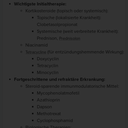
Wichtigste Initialtherapie:
Kortikosteroide (topisch oder systemisch):
Topische (lokalisierte Krankheit):
Clobetasolpropionat
Systemische (weit verbreitete Krankheit):
Prednison,
Prednisolon
Niacinamid
(für entzündungshemmende Wirkung):
Tetracycline
Doxycyclin
Tetracyclin
Minocyclin
Fortgeschrittene und refraktäre Erkrankung:
Steroid-sparende immunmodulatorische Mittel:
Mycophenolatmofetil
Azathioprin
Dapson
Methotrexat
Cyclophosphamid
Biologische Therapien: