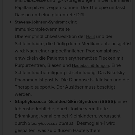
Mikroabszesse und IgA-Ablagerungen in den dermalen
Papillarspitzen zeigen können. Die Therapie umfasst
Dapson und eine glutenfreie Diät.
:
eine
Stevens-Johnson-Syndrom
immunkomplexvermittelte
Überempfindlichkeitsreaktion der
und der
Haut
Schleimhäute, die häufig durch Medikamente ausgelöst
wird: Nach einer grippeähnlichen Prodromalphase
entwickeln die Patienten erythematöse Flecken mit
Purpurzentren, Blasen und
. Eine
Hautabschürfungen
Schleimhautbeteiligung ist sehr häufig. Das Nikolsky
Phänomen ist positiv. Die Diagnose ist klinisch und die
Therapie supportiv. Der Auslöser muss beseitigt
werden.
Staphylococcal-Scalded-Skin-Syndrom (SSSS):
eine
lebensbedrohliche, durch Toxine vermittelte
Erkrankung, vor allem bei Kleinkindern, verursacht
durch
aureus
: Desmoglein-1 wird
Staphylococcus
gespalten, was zu diffusem Hauterythem,