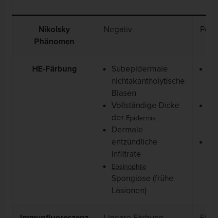
Nikolsky
Negativ
Posit
Phänomen
HE-Färbung
Subepidermale
Su
nichtakantholytische
ak
Blasen
Bl
Vollständige Dicke
Er
der
ei
Epidermis
Dermale
Gr
entzündliche
Sp
Infiltrate
en
Inf
Eosinophile
Spongiose (frühe
De
Läsionen)
Immunfluoreszenz
Lineare Färbung
Färb