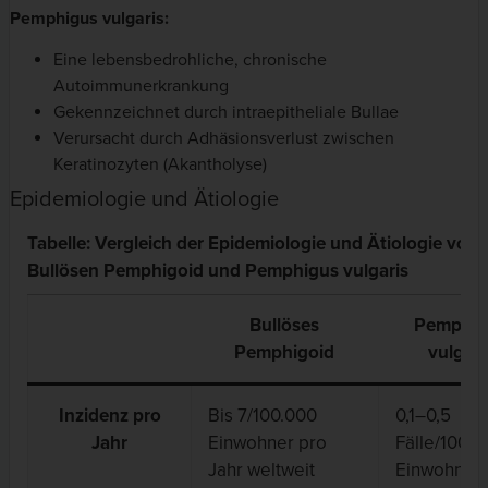
Pemphigus vulgaris:
Eine lebensbedrohliche, chronische
Autoimmunerkrankung
Gekennzeichnet durch intraepitheliale Bullae
Verursacht durch Adhäsionsverlust zwischen
Keratinozyten (Akantholyse)
Epidemiologie und Ätiologie
Tabelle: Vergleich der Epidemiologie und Ätiologie vom
Bullösen Pemphigoid und Pemphigus vulgaris
Bullöses
Pemphig
Pemphigoid
vulgari
Inzidenz pro
Bis 7/100.000
0,1–0,5
Jahr
Einwohner pro
Fälle/100.0
Jahr weltweit
Einwohner 