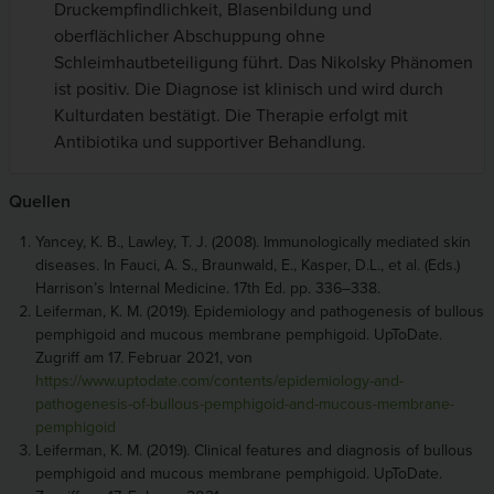
Druckempfindlichkeit, Blasenbildung und
oberflächlicher Abschuppung ohne
Schleimhautbeteiligung führt. Das Nikolsky Phänomen
ist positiv. Die Diagnose ist klinisch und wird durch
Kulturdaten bestätigt. Die Therapie erfolgt mit
Antibiotika und supportiver Behandlung.
Quellen
Yancey, K. B., Lawley, T. J. (2008). Immunologically mediated skin
diseases. In Fauci, A. S., Braunwald, E., Kasper, D.L., et al. (Eds.)
Harrison’s Internal Medicine. 17th Ed. pp. 336–338.
Leiferman, K. M. (2019). Epidemiology and pathogenesis of bullous
pemphigoid and mucous membrane pemphigoid. UpToDate.
Zugriff am 17. Februar 2021, von
https://www.uptodate.com/contents/epidemiology-and-
pathogenesis-of-bullous-pemphigoid-and-mucous-membrane-
pemphigoid
Leiferman, K. M. (2019). Clinical features and diagnosis of bullous
pemphigoid and mucous membrane pemphigoid. UpToDate.