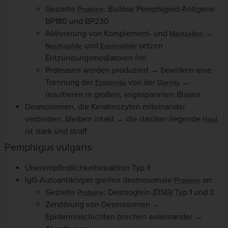
Gezielte
: Bullöse Pemphigoid-Antigene
Proteine
BP180 und BP230
Aktivierung von Komplement- und
→
Mastzellen
und
setzen
Neutrophile
Eosinophile
Entzündungsmediatoren frei
Proteasen werden produziert → bewirken eine
Trennung der
von der
→
Epidermis
Dermis
resultieren in großen, angespannten Blasen
Desmosomen, die Keratinozyten miteinander
verbinden, bleiben intakt → die darüber liegende
Haut
ist stark und straff
Pemphigus vulgaris
Überempfindlichkeitsreaktion Typ II
IgG-Autoantikörper greifen desmosomale
an:
Proteine
Gezielte
: Desmoglein (DSG) Typ 1 und 3
Proteine
Zerstörung von Desmosomen →
Epidermisschichten brechen auseinander →