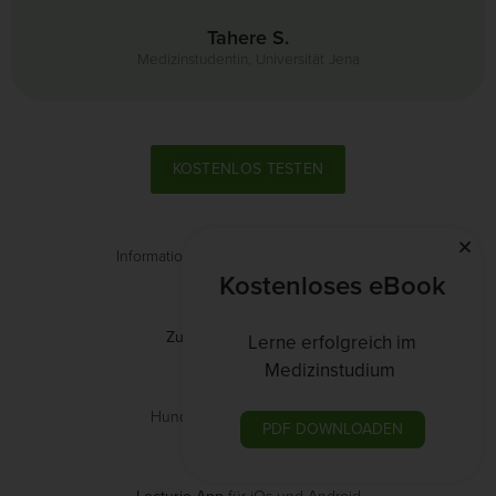
Tahere S.
Medizinstudentin, Universität Jena
KOSTENLOS TESTEN
Informationen über
günstige Angebote
Kostenloses eBook
Zugang
zu allen Artikeln
Lerne erfolgreich im
Medizinstudium
Hunderte
kostenlose Videos
PDF DOWNLOADEN