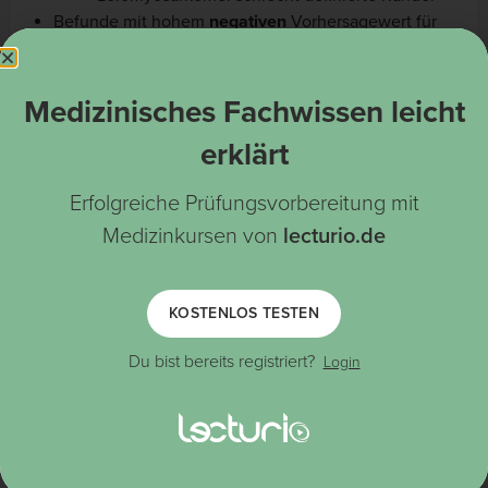
Befunde mit hohem
negativen
Vorhersagewert für
Sarkome:
Typisches Leiomyom-Erscheinungsbild im
MRT
(dunkle, homogene T2-Bilder)
Medizinisches Fachwissen leicht
Fehlende Verkalkungen
erklärt
Erfolgreiche Prüfungsvorbereitung mit
Medizinkursen von
lecturio.de
KOSTENLOS TESTEN
Du bist bereits registriert?
Login
Eine 49-jährige Frau mit Menorrhagie in der Anamnese:
A: transabdominales Ultraschallbild, das eine voluminöse