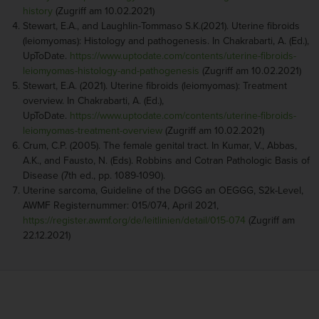
history
(Zugriff am 10.02.2021)
Stewart, E.A., and Laughlin-Tommaso S.K.(2021). Uterine fibroids
(leiomyomas): Histology and pathogenesis. In Chakrabarti, A. (Ed.),
UpToDate.
https://www.uptodate.com/contents/uterine-fibroids-
leiomyomas-histology-and-pathogenesis
(Zugriff am 10.02.2021)
Stewart, E.A. (2021). Uterine fibroids (leiomyomas): Treatment
overview. In Chakrabarti, A. (Ed.),
UpToDate.
https://www.uptodate.com/contents/uterine-fibroids-
leiomyomas-treatment-overview
(Zugriff am 10.02.2021)
Crum, C.P. (2005). The female genital tract. In Kumar, V., Abbas,
A.K., and Fausto, N. (Eds). Robbins and Cotran Pathologic Basis of
Disease (7th ed., pp. 1089-1090).
Uterine sarcoma, Guideline of the DGGG an OEGGG, S2k-Level,
AWMF Registernummer: 015/074, April 2021,
https://register.awmf.org/de/leitlinien/detail/015-074
(Zugriff am
22.12.2021)