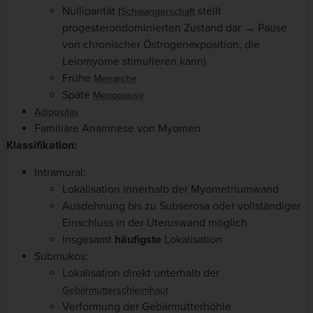
Nulliparität (
stellt
Schwangerschaft
progesterondominierten Zustand dar → Pause
von chronischer Östrogenexposition, die
Leiomyome stimulieren kann)
Frühe
Menarche
Späte
Menopause
Adipositas
Familiäre Anamnese von Myomen
Klassifikation:
Intramural:
Lokalisation innerhalb der Myometriumwand
Ausdehnung bis zu Subserosa oder vollständiger
Einschluss in der Uteruswand möglich
Insgesamt
häufigste
Lokalisation
Submukös:
Lokalisation direkt unterhalb der
Gebärmutterschleimhaut
Verformung der Gebärmutterhöhle