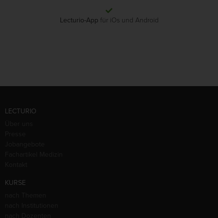
Lecturio-App
für iOs und Android
LECTURIO
Über uns
Presse
Jobangebote
Fachartikel Medizin
Kontakt
KURSE
nach Themen
nach Institutionen
nach Dozenten