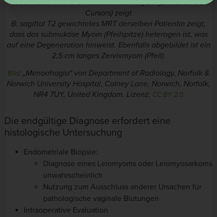
Gebärmutter mit 10 cm submukösem Myom (zwischen den
Cursors) zeigt
B: sagittal T2 gewichtetes MRT derselben Patientin zeigt,
dass das submuköse Myom (Pfeilspitze) heterogen ist, was
auf eine Degeneration hinweist. Ebenfalls abgebildet ist ein
2,5 cm langes Zervixmyom (Pfeil).
:
„Menorrhagia“
von
Department of Radiology, Norfolk &
Bild
Norwich University Hospital, Colney Lane, Norwich, Norfolk,
NR4 7UY, United Kingdom
. Lizenz:
CC BY 2.0
Die endgültige Diagnose erfordert eine
histologische Untersuchung
Endometriale Biopsie:
Diagnose eines Leiomyoms oder Leiomyosarkoms
unwahrscheinlich
Nutzung zum Ausschluss anderer Ursachen für
pathologische vaginale Blutungen
Intraoperative Evaluation