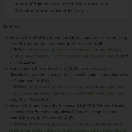
besten Möglichkeiten, um Endometrium- bzw.
Zervixkarzinome zu identifizieren.
Quellen
Stewart, E.A. (2020). Uterine fibroids (leiomyomas): Differentiating
fibroids from uterine sarcomas. In Chakrabarti, A. (Ed.),
UpToDate.
https://www.uptodate.com/contents/uterine-fibroids-
leiomyomas-differentiating-fibroids-from-uterine-sarcomas
(Zugriff
am 10.02.2021)
Memarzadeh, S. and Berek, J.S. (2019). Uterine sarcoma:
Classification, epidemiology, clinical manifestations, and diagnosis.
In Chakrabarti, A. (Ed.),
UpToDate.
https://www.uptodate.com/contents/uterine-sarcoma-
classification-epidemiology-clinical-manifestations-and-diagnosis
(Zugriff am 10.02.2021)
Stewart, E.A., and Laughlin-Tommaso S.K.(2020). Uterine fibroids
(leiomyomas): Epidemiology, clinical features, diagnosis, and
natural history. In Chakrabarti, A. (Ed.),
UpToDate.
https://www.uptodate.com/contents/uterine-fibroids-
leiomyomas-epidemiology-clinical-features-diagnosis-and-natural-