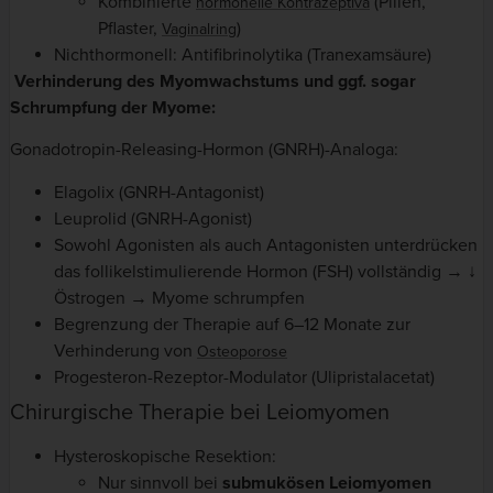
Kombinierte
(Pillen,
hormonelle Kontrazeptiva
Pflaster,
)
Vaginalring
Nichthormonell: Antifibrinolytika (Tranexamsäure)
Verhinderung des Myomwachstums und ggf. sogar
Schrumpfung der Myome:
Gonadotropin-Releasing-Hormon (GNRH)-Analoga:
Elagolix (GNRH-Antagonist)
Leuprolid (GNRH-Agonist)
Sowohl Agonisten als auch Antagonisten unterdrücken
das follikelstimulierende Hormon (FSH) vollständig → ↓
Östrogen → Myome schrumpfen
Begrenzung der Therapie auf 6–12 Monate zur
Verhinderung von
Osteoporose
Progesteron-Rezeptor-Modulator (Ulipristalacetat)
Chirurgische Therapie bei Leiomyomen
Hysteroskopische Resektion:
Nur sinnvoll bei
submukösen
Leiomyomen