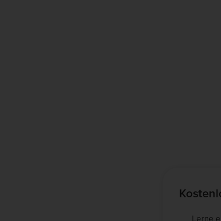
Kostenl
Lerne e