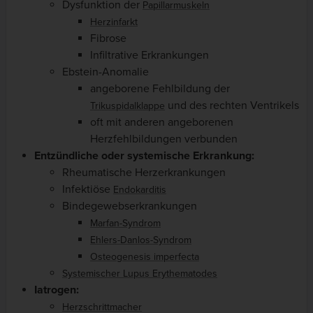
Dysfunktion der
Papillarmuskeln
Herzinfarkt
Fibrose
Infiltrative Erkrankungen
Ebstein-Anomalie
angeborene Fehlbildung der
und des rechten Ventrikels
Trikuspidalklappe
oft mit anderen angeborenen
Herzfehlbildungen verbunden
Entzündliche oder systemische Erkrankung:
Rheumatische Herzerkrankungen
Infektiöse
Endokarditis
Bindegewebserkrankungen
Marfan-Syndrom
Ehlers-Danlos-Syndrom
Osteogenesis imperfecta
Systemischer Lupus Erythematodes
Iatrogen:
Herzschrittmacher