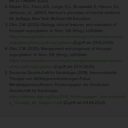
am 21. Oktober 2020)
Kasper, D.L., Fauci, A.S., Longo, D.L., Bruanwald, E., Hauser, S.L.,
Jameson, J.L., (2007). Harrison’s principles of internal medicine
(16. Auflage). New York: McGraw Hill Education.
Otto, C.M. (2020). Etiology, clinical features, and evaluation of
tricuspid regurgitation. In Yeon, S.B. (Hrsg.), UpToDate.
https://www.uptodate.com/contents/etiology-clinical-features-and-
evaluation-of-tricuspid-regurgitation
(Zugriff am 23.10.2020).
Otto, C.M. (2020). Management and prognosis of tricuspid
regurgitation. In Yeon, S.B. (Hrsg.), UpToDate.
https://www.uptodate.com/contents/management-and-prognosis-
of-tricuspid-regurgitation
(Zugriff am 23.10.2020).
Deutsche Gesellschaft für Kardiologie (2018). Interventionelle
Therapie von AV-Klappenerkrankungen-Fokus
Mitralklappeninsuffizienz. Positionspapier der Deutschen
Gesellschaft für Kardiologie.
https://leitlinien.dgk.org/files/2018_Positionspapier_Interventionell
e_Therapie_AV_Klappen-1.pdf
(Zugriff am 04.06.2022).