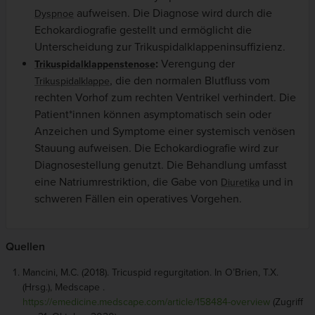
aufweisen. Die Diagnose wird durch die
Dyspnoe
Echokardiografie gestellt und ermöglicht die
Unterscheidung zur Trikuspidalklappeninsuffizienz.
:
Verengung der
Trikuspidalklappenstenose
, die den normalen Blutfluss vom
Trikuspidalklappe
rechten Vorhof zum rechten Ventrikel verhindert. Die
Patient*innen können asymptomatisch sein oder
Anzeichen und Symptome einer systemisch venösen
Stauung aufweisen. Die Echokardiografie wird zur
Diagnosestellung genutzt. Die Behandlung umfasst
eine Natriumrestriktion, die Gabe von
und in
Diuretika
schweren Fällen ein operatives Vorgehen.
Quellen
Mancini, M.C. (2018). Tricuspid regurgitation. In O’Brien, T.X.
(Hrsg.), Medscape .
https://emedicine.medscape.com/article/158484-overview
(Zugriff