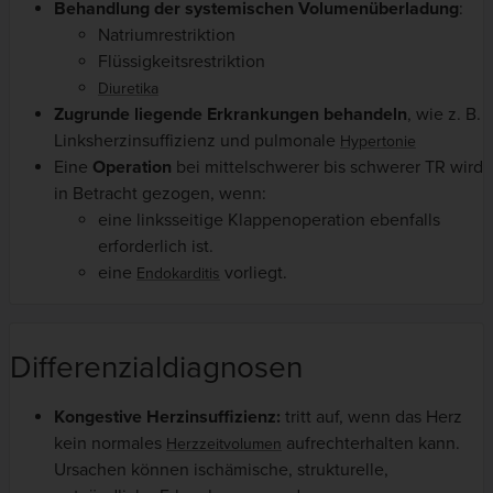
Behandlung der systemischen Volumenüberladung
:
Natriumrestriktion
Flüssigkeitsrestriktion
Diuretika
Zugrunde liegende Erkrankungen behandeln
, wie z. B.
Linksherzinsuffizienz und pulmonale
Hypertonie
Eine
Operation
bei mittelschwerer bis schwerer TR wird
in Betracht gezogen, wenn:
eine linksseitige Klappenoperation ebenfalls
erforderlich ist.
eine
vorliegt.
Endokarditis
Differenzialdiagnosen
Kongestive Herzinsuffizienz:
tritt auf, wenn das Herz
kein normales
aufrechterhalten kann.
Herzzeitvolumen
Ursachen können ischämische, strukturelle,