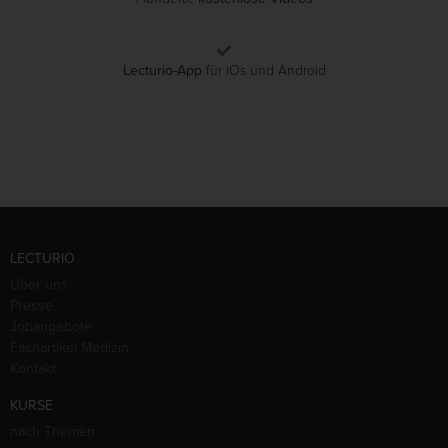
Lecturio-App
für iOs und Android
LECTURIO
Über uns
Presse
Jobangebote
Fachartikel Medizin
Kontakt
KURSE
nach Themen