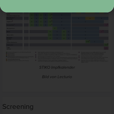
STIKO Impfkalender
Bild von Lecturio
Screening