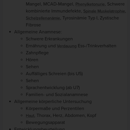
Mangel, MCAD-Mangel,
, Schwere
Phenylketonurie
kombinierte Immundefekte,
,
Spinale Muskelatrophie
, Tyrosinämie Typ I, Zystische
Sichelzellenanämie
Fibrose
Allgemeine Anamnese:
Schwere Erkrankungen
Ernährung und
Ess-/Trinkverhalten
Verdauung
Zahnpflege
Hören
Sehen
Auffälliges Schreien (bis U5)
Sehen
Sprachentwicklung (ab U7)
Familien- und Sozialanamnese
Allgemeine körperliche Untersuchung
Körpermaße und Perzentilen
, Thorax, Herz, Abdomen, Kopf
Haut
Bewegungsapparat
Entwicklungsbeurteilung