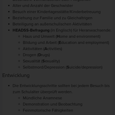
Alter und Anzahl der Geschwister
Besuch einer Kindertagesstätte/Kinderbetreuung
Beziehung zur Familie und zu Gleichaltrigen
Beteiligung an außerschulischen Aktivitäten
HEADSS-Befragung
(in Englisch) für Heranwachsende:
Haus und Umwelt (
H
ome and environment)
Bildung und Arbeit (
E
ducation and employment)
Aktivitäten (
A
ctivities)
Drogen (
D
rugs)
Sexualität (
S
exuality)
Selbstmord/Depression (
S
uicide/depression)
Entwicklung
Die Entwicklungsschritte sollten bei jedem Besuch bis
zum Schulalter überprüft werden.
Mündliche Anamnese
Demonstration und Beobachtung
Feinmotorische Fähigkeiten