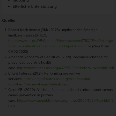
Mobbing
Elterliche Unterstützung
Quellen
Robert Koch Institut (RKI). (2023). Impfkalender. Ständige
Impfkommission (STIKO).
https://www.rki.de/DE/Content/Kommissionen/STIKO/Empfehlunge
n/Aktuelles/Impfkalender.pdf?__blob=publicationFile
(Zugriff am
09.02.2023)
American Academy of Pediatrics. (2021). Recommendations for
preventive pediatric health
care.
https://downloads.aap.org/AAP/PDF/periodicity_schedule.pdf
Bright Futures. (2021). Performing preventive
services.
https://brightfutures.aap.org/materials-and-
tools/PerfPrevServ/Pages/default.aspx
Clark MB. (2020). All about fluoride: updated clinical report covers
caries prevention in primary
care.
https://www.aappublications.org/news/2020/11/30/fluoride113
020