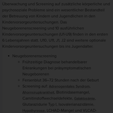
Überwachung und Screening auf zusätzliche körperliche und
psychosoziale Probleme sind ein wesentlicher Bestandteil
der Betreuung von Kindern und Jugendlichen in den
Kindervorsorgeuntersuchungen. Das
Neugeborenenscreening und 10 ausführlichen
Kindervorsorgeuntersuchungen (U1-U9) finden in den ersten
6 Lebensjahren statt. U10, U11, J1, J2 sind weitere optionale
Kindervorsorgeuntersuchungen bis ins Jugendalter.
Neugeborenenscreening
Frühzeitige Diagnose behandelbarer
Erkrankungen bei präsymptomatischen
Neugeborenen
Fersenblut 36–72 Stunden nach der Geburt
Screening auf:
,
Adrenogenitales Syndrom
, Biotinidasemangel,
Ahornsirupkrankheit
Carnitinstoffwechseldefekte,
,
Galaktosämie
Glutarazidurie Typ I, Isovalerianazidämie,
, LCHAD-Mangel und VLCAD-
Hypothyreose