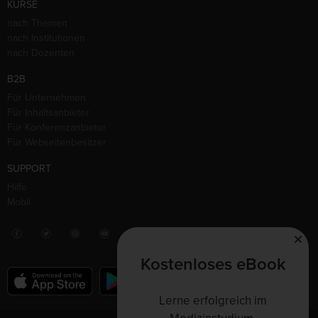
KURSE
nach Themen
nach Institutionen
nach Dozenten
B2B
Für Unternehmen
Für Inhaltsanbieter
Für Konferenzanbieter
Für Webseitenbesitzer
SUPPORT
Hilfe
Mobil
Kostenloses eBook
Lerne erfolgreich im