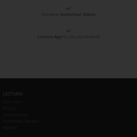
Hunderte
kostenlose Videos
Lecturio-App
für iOs und Android
LECTURIO
Über uns
Presse
Jobangebote
Fachartikel Medizin
Kontakt