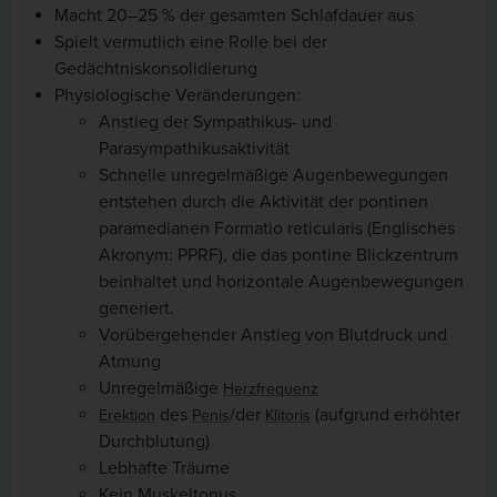
Macht 20–25 % der gesamten Schlafdauer aus
Spielt vermutlich eine Rolle bei der
Gedächtniskonsolidierung
Physiologische Veränderungen:
Anstieg der Sympathikus- und
Parasympathikusaktivität
Schnelle unregelmäßige Augenbewegungen
entstehen durch die Aktivität der pontinen
paramedianen Formatio reticularis (Englisches
Akronym: PPRF), die das pontine Blickzentrum
beinhaltet und horizontale Augenbewegungen
generiert.
Vorübergehender Anstieg von Blutdruck und
Atmung
Unregelmäßige
Herzfrequenz
des
/der
(aufgrund erhöhter
Erektion
Penis
Klitoris
Durchblutung)
Lebhafte Träume
Kein Muskeltonus