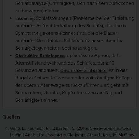
Schlafparalyse (Unfähigkeit, sich nach dem Aufwachen
zu bewegen) einher.
:
Schlafstörungen (Probleme bei der Einleitung
Insomnie
und/oder Aufrechterhaltung des Schlafs), die durch
Symptome gekennzeichnet sind, die die Dauer
und/oder Qualität des Schlafs trotz ausreichender
Schlafgelegenheiten beeinträchtigen.
:
episodische Apnoe, d. h.
Obstruktive Schlafapnoe
Atemstillstand während des Schlafes, der ≥ 10
Sekunden andauert.
ist in der
Obstruktive Schlafapnoe
Regel auf einen teilweisen oder vollständigen Kollaps
der oberen Atemwege zurückzuführen und geht mit
Schnarchen, Unruhe, Kopfschmerzen am Tag und
Schläfrigkeit einher.
Quellen
Ganti, L., Kaufman, M., Blitzstein, S. (2016). Sleep-wake disorders.
In: First Aid for the Psychiatry Clerkship, 4th ed., Kap. 15. McGraw-