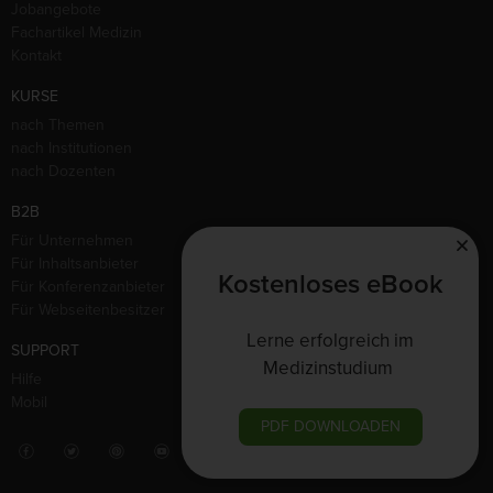
Jobangebote
Fachartikel Medizin
Kontakt
KURSE
nach Themen
nach Institutionen
nach Dozenten
B2B
Für Unternehmen
Für Inhaltsanbieter
Kostenloses eBook
Für Konferenzanbieter
Für Webseitenbesitzer
Lerne erfolgreich im
SUPPORT
Medizinstudium
Hilfe
Mobil
PDF DOWNLOADEN