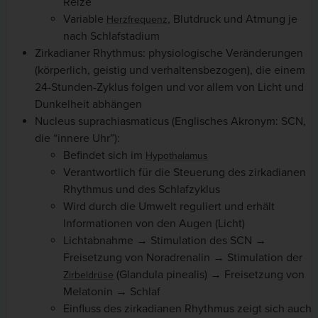
Reize
Variable
, Blutdruck und Atmung je
Herzfrequenz
nach Schlafstadium
Zirkadianer Rhythmus: physiologische Veränderungen
(körperlich, geistig und verhaltensbezogen), die einem
24-Stunden-Zyklus folgen und vor allem von Licht und
Dunkelheit abhängen
Nucleus suprachiasmaticus (Englisches Akronym: SCN,
die “innere Uhr”):
Befindet sich im
Hypothalamus
Verantwortlich für die Steuerung des zirkadianen
Rhythmus und des Schlafzyklus
Wird durch die Umwelt reguliert und erhält
Informationen von den Augen (Licht)
Lichtabnahme → Stimulation des SCN →
Freisetzung von Noradrenalin → Stimulation der
(Glandula pinealis) → Freisetzung von
Zirbeldrüse
Melatonin → Schlaf
Einfluss des zirkadianen Rhythmus zeigt sich auch