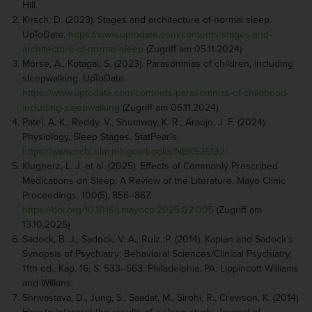
Hill.
Kirsch, D. (2023). Stages and architecture of normal sleep.
UpToDate.
https://www.uptodate.com/contents/stages-and-
architecture-of-normal-sleep
(Zugriff am 05.11.2024)
Morse, A., Kotagal, S. (2023). Parasomnias of children, including
sleepwalking. UpToDate.
https://www.uptodate.com/contents/parasomnias-of-childhood-
including-sleepwalking
(Zugriff am 05.11.2024)
Patel, A. K., Reddy, V., Shumway, K. R., Araujo, J. F. (2024).
Physiology, Sleep Stages. StatPearls.
https://www.ncbi.nlm.nih.gov/books/NBK526132/
Klugherz, L. J. et al. (2025). Effects of Commonly Prescribed
Medications on Sleep: A Review of the Literature. Mayo Clinic
Proceedings, 100(5), 856–867.
https://doi.org/10.1016/j.mayocp.2025.02.005
(Zugriff am
13.10.2025)
Sadock, B. J., Sadock, V. A., Ruiz, P. (2014). Kaplan and Sadock’s
Synopsis of Psychiatry: Behavioral Sciences/Clinical Psychiatry,
11th ed., Kap. 16, S. 533–563. Philadelphia, PA: Lippincott Williams
and Wilkins.
Shrivastava, D., Jung, S., Saadat, M., Sirohi, R., Crewson, K. (2014).