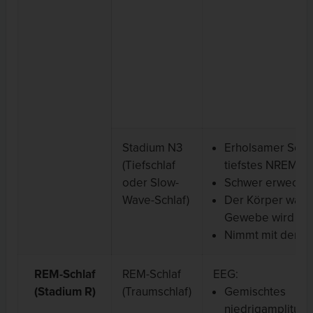
Stadium N3
Erholsamer Schla
(Tiefschlaf
tiefstes NREM-S
oder Slow-
Schwer erweckb
Wave-Schlaf)
Der Körper wäch
Gewebe wird repa
Nimmt mit dem A
REM-Schlaf
REM-Schlaf
EEG:
(Stadium R)
(Traumschlaf)
Gemischtes
niedrigamplitudi