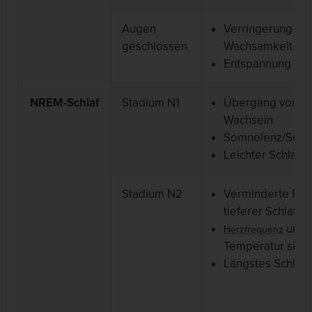
Augen
Verringerung de
geschlossen
Wachsamkeit
Entspannung
NREM-Schlaf
Stadium N1
Übergang vom
Wachsein
Somnolenz/Schläf
Leichter Schlaf
Stadium N2
Verminderte Rea
tieferer Schlaf
und
Herzfrequenz
Temperatur sink
Längstes Schlaf