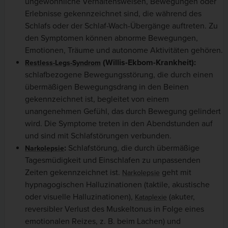
ungewöhnliche Verhaltensweisen, Bewegungen oder
Erlebnisse gekennzeichnet sind, die während des
Schlafs oder der Schlaf-Wach-Übergänge auftreten. Zu
den Symptomen können abnorme Bewegungen,
Emotionen, Träume und autonome Aktivitäten gehören.
(Willis-Ekbom-Krankheit):
Restless-Legs-Syndrom
schlafbezogene Bewegungsstörung, die durch einen
übermäßigen Bewegungsdrang in den Beinen
gekennzeichnet ist, begleitet von einem
unangenehmen Gefühl, das durch Bewegung gelindert
wird. Die Symptome treten in den Abendstunden auf
und sind mit Schlafstörungen verbunden.
:
Schlafstörung, die durch übermäßige
Narkolepsie
Tagesmüdigkeit und Einschlafen zu unpassenden
Zeiten gekennzeichnet ist.
geht mit
Narkolepsie
hypnagogischen Halluzinationen (taktile, akustische
oder visuelle Halluzinationen),
(akuter,
Kataplexie
reversibler Verlust des Muskeltonus in Folge eines
emotionalen Reizes, z. B. beim Lachen) und