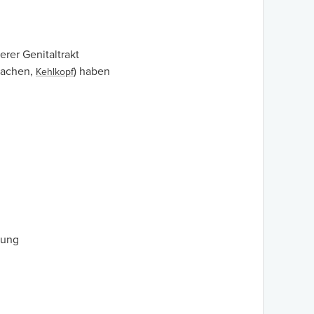
rer Genitaltrakt
Rachen,
) haben
Kehlkopf
rung