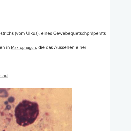
trichs (vom Ulkus), eines Gewebequetschpräperats
hen in
, die das Aussehen einer
Makrophagen
ithel