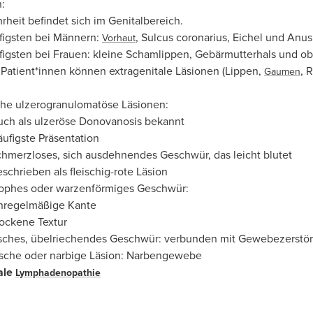
n:
rheit befindet sich im Genitalbereich.
igsten bei Männern:
, Sulcus coronarius, Eichel und Anus
Vorhaut
igsten bei Frauen: kleine Schamlippen, Gebärmutterhals und obe
 Patient*innen können extragenitale Läsionen (Lippen,
, 
Gaumen
che ulzerogranulomatöse Läsionen:
uch als ulzeröse Donovanosis bekannt
ufigste Präsentation
hmerzloses, sich ausdehnendes Geschwür, das leicht blutet
schrieben als fleischig-rote Läsion
ophes oder warzenförmiges Geschwür:
nregelmäßige Kante
ockene Textur
sches, übelriechendes Geschwür: verbunden mit Gewebezerstö
ische oder narbige Läsion: Narbengewebe
ale
Lymphadenopathie