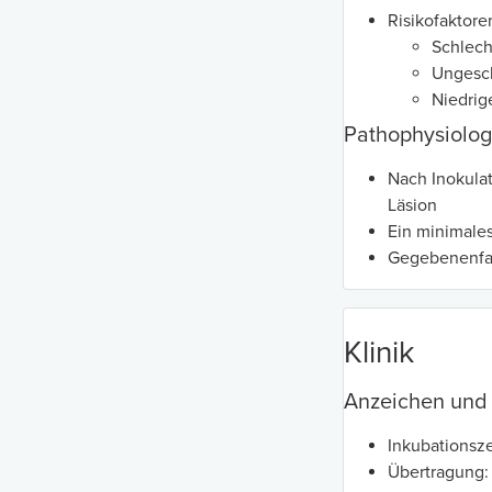
Risikofaktore
Schlech
Ungesch
Niedrig
Pathophysiolog
Nach Inokulat
Läsion
Ein minimales
Gegebenenfal
Klinik
Anzeichen un
Inkubationsze
Übertragung: