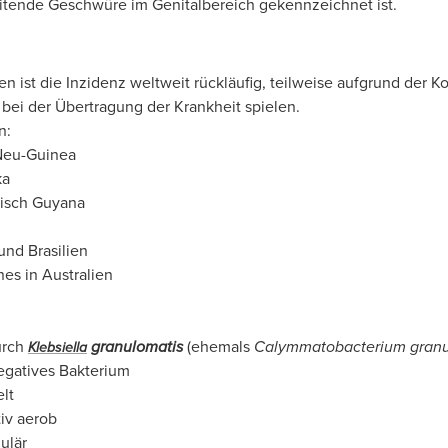
eitende Geschwüre im Genitalbereich gekennzeichnet ist.
n ist die Inzidenz weltweit rückläufig, teilweise aufgrund der K
 bei der Übertragung der Krankheit spielen.
n:
Neu-Guinea
ka
isch Guyana
und Brasilien
nes in Australien
urch
granulomatis
(ehemals
Calymmatobacterium granu
Klebsiella
gatives Bakterium
lt
tiv aerob
lulär