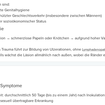
n sind:
te Genitalhygiene
ützter Geschlechtsverkehr (insbesondere zwischen Männern)
er sozioökonomischer Status
ie
ion → schmerzlose Papeln oder Knötchen → aufgrund hoher Vaskul
 Trauma führt zur Bildung von Ulzerationen, ohne
Lymphadenopat
ls wächst die Läsion allmählich nach außen, wobei die Ränder e
d Symptome
it: durchschnittlich 50 Tage (bis zu einem Jahr) nach Inokulation
 sexuell übertragbare Erkrankung