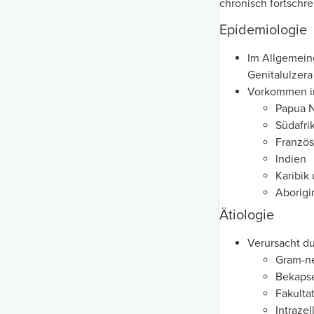
chronisch fortschr
Epidemiologie
Im Allgemeine
Genitalulzera
Vorkommen i
Papua 
Südafri
Französ
Indien
Karibik 
Aborigi
Ätiologie
Verursacht d
Gram-ne
Bekapse
Fakulta
Intrazel