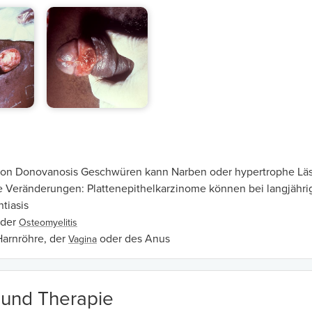
von Donovanosis Geschwüren kann Narben oder hypertrophe Läsi
e Veränderungen: Plattenepithelkarzinome können bei langjähri
tiasis
oder
Osteomyelitis
Harnröhre, der
oder des Anus
Vagina
 und Therapie