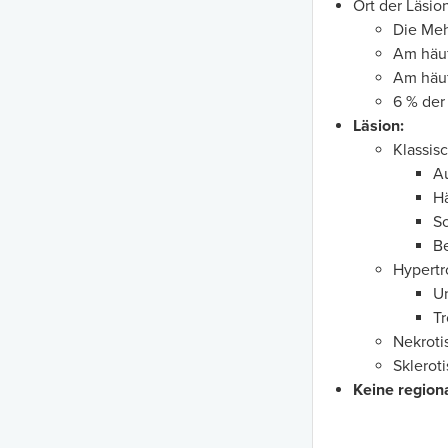
Ort der Läsio
Die Meh
Am häuf
Am häuf
6 % der
Läsion:
Klassis
A
Hä
Sc
Be
Hypertr
U
Tr
Nekroti
Sklerot
Keine region