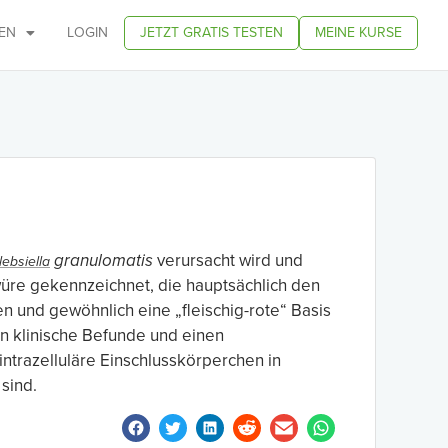
EN
LOGIN
JETZT GRATIS TESTEN
MEINE KURSE
granulomatis
verursacht wird und
lebsiella
hwüre gekennzeichnet, die hauptsächlich den
en und gewöhnlich eine „fleischig-rote“ Basis
n klinische Befunde und einen
ntrazelluläre Einschlusskörperchen in
 sind.