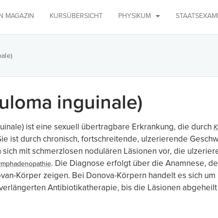
IN MAGAZIN
KURSÜBERSICHT
PHYSIKUM
STAATSEXAM
ale)
uloma inguinale)
inale) ist eine sexuell übertragbare Erkrankung, die durch
K
 Sie ist durch chronisch, fortschreitende, ulzerierende Gesc
n sich mit schmerzlosen nodulären Läsionen vor, die ulzerier
. Die Diagnose erfolgt über die Anamnese, de
ymphadenopathie
an-Körper zeigen. Bei Donova-Körpern handelt es sich um i
verlängerten Antibiotikatherapie, bis die Läsionen abgeheilt