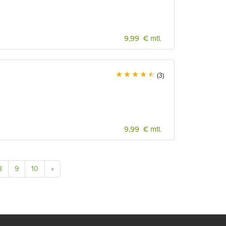
9,99 € mtl.
(3)
9,99 € mtl.
8
9
10
»