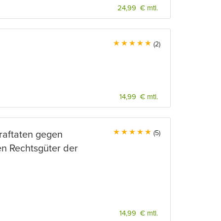
24,99 € mtl.
(2)
14,99 € mtl.
traftaten gegen
(5)
en Rechtsgüter der
14,99 € mtl.