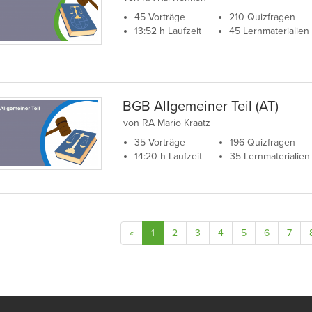
45 Vorträge
210 Quizfragen
13:52 h Laufzeit
45 Lernmaterialien
BGB Allgemeiner Teil (AT)
von RA Mario Kraatz
35 Vorträge
196 Quizfragen
14:20 h Laufzeit
35 Lernmaterialien
«
1
2
3
4
5
6
7