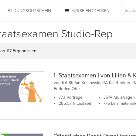
N
BILDUNGSGUTSCHEIN
KURSE ENTDECKEN
Staatsexamen Studio-Rep
von 117 Ergebnissen
1. Staatsexamen | von Lilien & 
von RA Stefan Koslowski, RA Kai Renken, RA 
Federico Otte
773 Vorträge
3674 Quizfragen
285:07 h Laufzeit
776 Lernmaterial