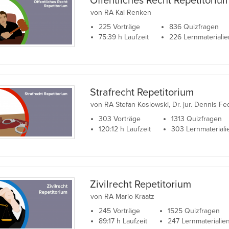
Öffentliches Recht Repetitoriu
von RA Kai Renken
225 Vorträge
836 Quizfragen
75:39 h Laufzeit
226 Lernmaterialie
Strafrecht Repetitorium
von RA Stefan Koslowski, Dr. jur. Dennis Fe
303 Vorträge
1313 Quizfragen
120:12 h Laufzeit
303 Lernmateriali
Zivilrecht Repetitorium
von RA Mario Kraatz
245 Vorträge
1525 Quizfragen
89:17 h Laufzeit
247 Lernmaterialie