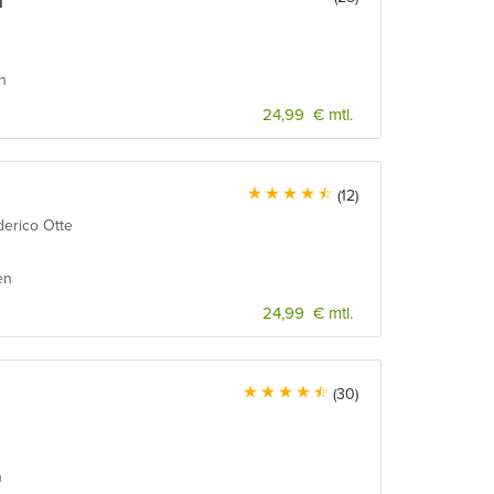
m
n
24,99 € mtl.
(12)
derico Otte
en
24,99 € mtl.
(30)
n