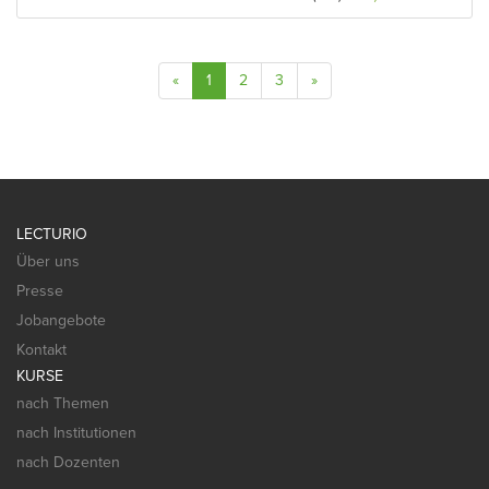
«
1
2
3
»
LECTURIO
Über uns
Presse
Jobangebote
Kontakt
KURSE
nach Themen
nach Institutionen
nach Dozenten