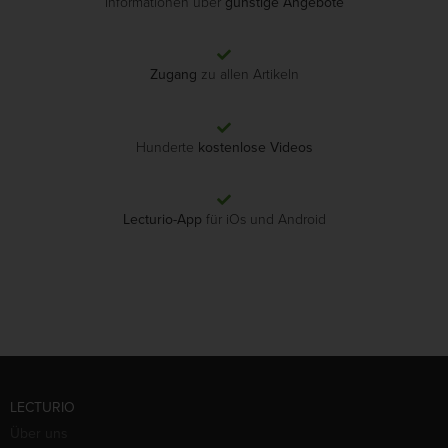
Informationen über
günstige Angebote
Zugang
zu allen Artikeln
Hunderte
kostenlose Videos
Lecturio-App
für iOs und Android
LECTURIO
Über uns