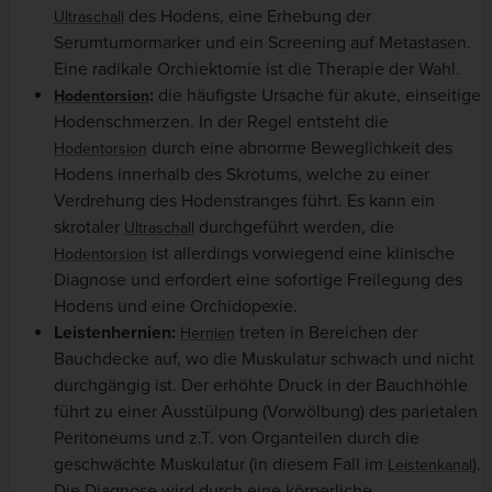
des Hodens, eine Erhebung der
Ultraschall
Serumtumormarker und ein Screening auf Metastasen.
Eine radikale Orchiektomie ist die Therapie der Wahl.
:
die häufigste Ursache für akute, einseitige
Hodentorsion
Hodenschmerzen. In der Regel entsteht die
durch eine abnorme Beweglichkeit des
Hodentorsion
Hodens innerhalb des Skrotums, welche zu einer
Verdrehung des Hodenstranges führt. Es kann ein
skrotaler
durchgeführt werden, die
Ultraschall
ist allerdings vorwiegend eine klinische
Hodentorsion
Diagnose und erfordert eine sofortige Freilegung des
Hodens und eine Orchidopexie.
Leistenhernien:
treten in Bereichen der
Hernien
Bauchdecke auf, wo die Muskulatur schwach und nicht
durchgängig ist. Der erhöhte Druck in der Bauchhöhle
führt zu einer Ausstülpung (Vorwölbung) des parietalen
Peritoneums und z.T. von Organteilen durch die
geschwächte Muskulatur (in diesem Fall im
).
Leistenkanal
Die Diagnose wird durch eine körperliche