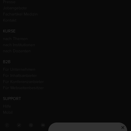
Presse
Jobangebote
Fachartikel Medizin
Kontakt
KURSE
nach Themen
nach Institutionen
nach Dozenten
B2B
Für Unternehmen
Für Inhaltsanbieter
Für Konferenzanbieter
Für Webseitenbesitzer
SUPPORT
Hilfe
Mobil