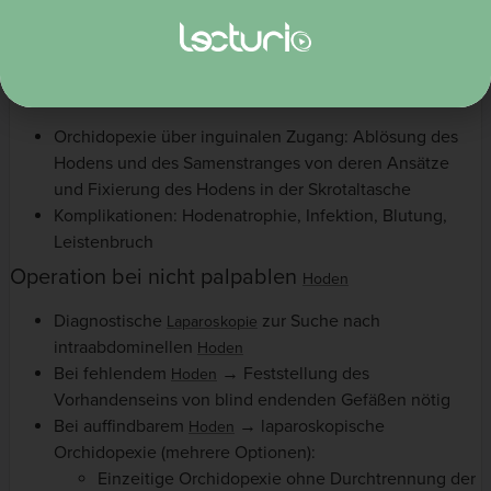
Reduktion des Risikos eines Hodentumors
Ermöglichung der Untersuchung des Hodens
Verringerung des Risikos einer
Hodentorsion
Operation bei palpablen
Hoden
Orchidopexie über inguinalen Zugang: Ablösung des
Hodens und des Samenstranges von deren Ansätze
und Fixierung des Hodens in der Skrotaltasche
Komplikationen: Hodenatrophie, Infektion, Blutung,
Leistenbruch
Operation bei nicht palpablen
Hoden
Diagnostische
zur Suche nach
Laparoskopie
intraabdominellen
Hoden
Bei fehlendem
→ Feststellung des
Hoden
Vorhandenseins von blind endenden Gefäßen nötig
Bei auffindbarem
→ laparoskopische
Hoden
Orchidopexie (mehrere Optionen):
Einzeitige Orchidopexie ohne Durchtrennung der