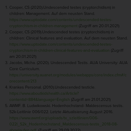
Cooper, CS (2020).Undescended testes (cryptorchidism) in
children: Management. Auf dem neusten Stand.
https://www.uptodate.com/contents/undescended-testes-
cryptorchism-in-children-management
(Zugriff am 20.01.2021)
Cooper, CS (2019).Undescended testes (cryptorchidism) in
children: Clinical features and evaluation. Auf dem neusten Stand.
https://www.uptodate.com/contents/undescended-testes-
cryptorchism-in-children-clinical-features-and-evaluation
(Zugriff
am 20.01.2021)
Jacobs, Micha. (2020). Undescended Testis. AUA University: AUA
Core Curriculum.
https://university.auanet.org/modules/webapps/core/index.cfm#/c
orecontent/213
Krankes Personal. (2010).Undescended testicle.
https://www.aboutkidshealth.ca/Article?
contentid=884&language=English
(Zugriff am 21.01.2021)
AWMF. B. Ludwikowski. Hodenhochstand- Maldescensus testis.
S2k-Leitlinie 006/022. Letzte Aktualisierung August 2016.
https://www.awmf.org/uploads/tx_szleitlinien/006-
022l_S2k_Hodenhochstand_Maldescensus-testis_2018-08-
abgelaufen.pdf
. (Zugriff am 29.09.2022)