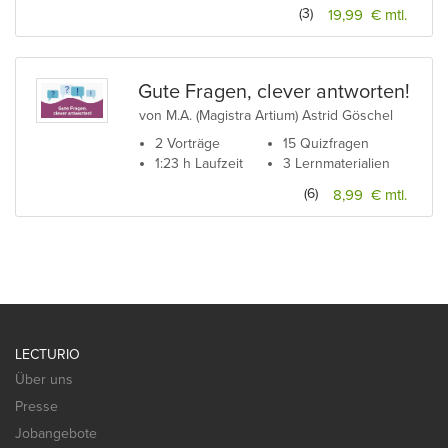
(3)
19,99 € mtl.
Gute Fragen, clever antworten!
von M.A. (Magistra Artium) Astrid Göschel
2 Vorträge
15 Quizfragen
1:23 h Laufzeit
3 Lernmaterialien
(6)
8,99 € mtl.
LECTURIO
Über uns
Presse
Jobangebote