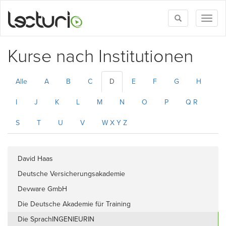
Toggle
Toggl
search
naviga
Kurse nach Institutionen
Alle
A
B
C
D
E
F
G
H
I
J
K
L
M
N
O
P
Q R
S
T
U
V
W X Y Z
David Haas
Deutsche Versicherungsakademie
Devware GmbH
Die Deutsche Akademie für Training
Die SprachINGENIEURIN