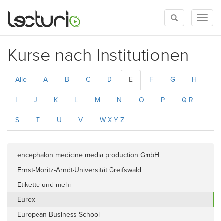
Toggle
Toggl
search
naviga
Kurse nach Institutionen
Alle
A
B
C
D
E
F
G
H
I
J
K
L
M
N
O
P
Q R
S
T
U
V
W X Y Z
encephalon medicine media production GmbH
Ernst-Moritz-Arndt-Universität Greifswald
Etikette und mehr
Eurex
European Business School