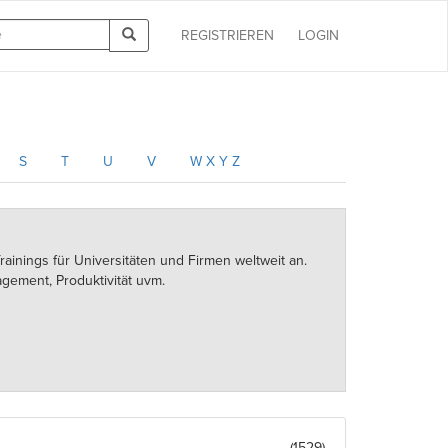
REGISTRIEREN
LOGIN
S
T
U
V
W X Y Z
Trainings für Universitäten und Firmen weltweit an.
ement, Produktivität uvm.
(1529)