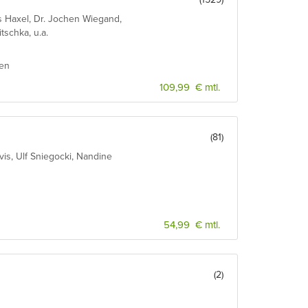
s Haxel, Dr. Jochen Wiegand,
tschka, u.a.
ien
109,99 € mtl.
(81)
is, Ulf Sniegocki, Nandine
54,99 € mtl.
(2)