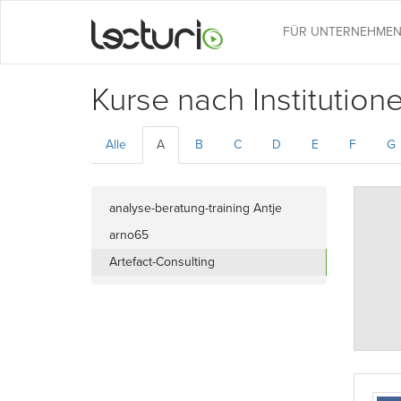
FÜR UNTERNEHME
Kurse nach Institution
Alle
A
B
C
D
E
F
G
analyse-beratung-training Antje
Barmeyer
arno65
Artefact-Consulting