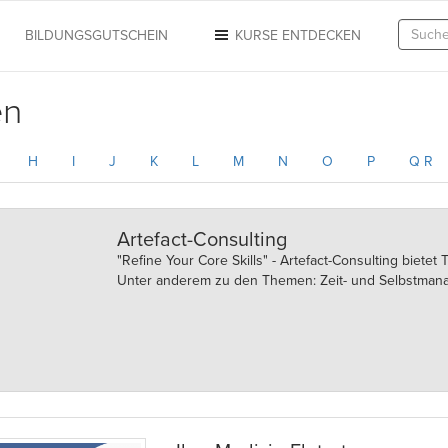
N
BILDUNGSGUTSCHEIN
KURSE ENTDECKEN
en
H
I
J
K
L
M
N
O
P
Q R
Artefact-Consulting
"Refine Your Core Skills" - Artefact-Consulting bietet 
Unter anderem zu den Themen: Zeit- und Selbstmanag