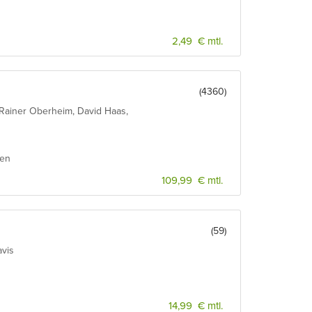
2,49 € mtl.
(4360)
. Rainer Oberheim, David Haas,
ien
109,99 € mtl.
(59)
avis
14,99 € mtl.