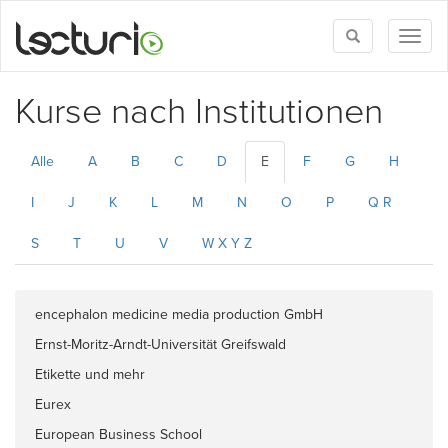
Toggle
Toggl
search
naviga
Kurse nach Institutionen
Alle
A
B
C
D
E
F
G
H
I
J
K
L
M
N
O
P
Q R
S
T
U
V
W X Y Z
encephalon medicine media production GmbH
Ernst-Moritz-Arndt-Universität Greifswald
Etikette und mehr
Eurex
European Business School