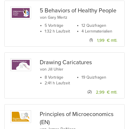
5 Behaviors of Healthy People
von Gary Mertz
5 Vorträge
12 Quizfragen
1:32 h Laufzeit
4 Lernmaterialien
(1)
1,99 € mtl.
Drawing Caricatures
von Jill Uhler
8 Vorträge
19 Quizfragen
2:41 h Laufzeit
(2)
2,99 € mtl.
Principles of Microeconomics
(EN)