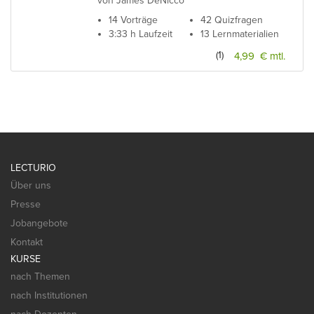
von James DeNicco
14 Vorträge
42 Quizfragen
3:33 h Laufzeit
13 Lernmaterialien
(1)
4,99 € mtl.
LECTURIO
Über uns
Presse
Jobangebote
Kontakt
KURSE
nach Themen
nach Institutionen