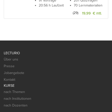
91 Vorträge
201 Quizfragen
20:56 h Laufzeit
70 Lernmaterialien
(29)
19,99 € mtl.
LECTURIO
Über uns
Presse
Jobangebote
Kontakt
KURSE
nach Themen
nach Institutionen
nach Dozenten