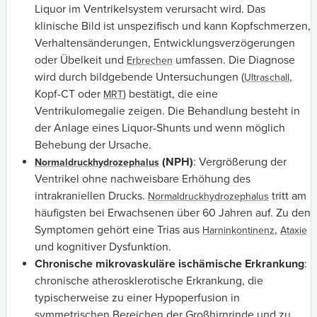
Liquor im Ventrikelsystem verursacht wird. Das
klinische Bild ist unspezifisch und kann Kopfschmerzen,
Verhaltensänderungen, Entwicklungsverzögerungen
oder Übelkeit und
umfassen. Die Diagnose
Erbrechen
wird durch bildgebende Untersuchungen (
,
Ultraschall
Kopf-CT oder
) bestätigt, die eine
MRT
Ventrikulomegalie zeigen. Die Behandlung besteht in
der Anlage eines Liquor-Shunts und wenn möglich
Behebung der Ursache.
(NPH)
: Vergrößerung der
Normaldruckhydrozephalus
Ventrikel ohne nachweisbare Erhöhung des
intrakraniellen Drucks.
tritt am
Normaldruckhydrozephalus
häufigsten bei Erwachsenen über 60 Jahren auf. Zu den
Symptomen gehört eine Trias aus
,
Harninkontinenz
Ataxie
und kognitiver Dysfunktion.
Chronische mikrovaskuläre ischämische Erkrankung
:
chronische atherosklerotische Erkrankung, die
typischerweise zu einer Hypoperfusion in
symmetrischen Bereichen der Großhirnrinde und zu