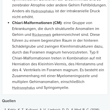
zerebraler Atrophie oder andere Gehirn Fehlbildungen.
Anders als
ist der intrakranielle Druck
Hydrozephalus
nicht erhöht.
Chiari-Malformationen (CM)
: eine Gruppe von
Erkrankungen, die durch strukturelle Anomalien im
Gehirn und
gekennzeichnet sind. Diese
Rückenmark
führen zu einem begrenzten Raum in der hinteren
Schädelgrube und zwingen Kleinhirnstrukturen dazu,
durch das Foramen magnum hervorzutreten. Typ II
Chiari-Malformationen treten in Kombination auf mit
Herniation des Kleinhirn-Vermis, des Hirnstamms und
des 4. Ventrikels im Foramen magnum. Es besteht ein
Zusammenhang mit einer Myelomeningozele und
multiplen Gehirnanomalien, einschließlich
und Syringomyelie.
Hydrozephalus
Quellen
Kahle, K. T., Kulkarni, A. V., Limbrick, D. D., & Warf, B. C. (2016).