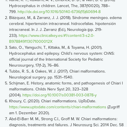
Hydrocephalus in children. Lancet, The, 387(10020), 788–
799.
http://dx.doi.org/10.1016/S0140-6736(15)60694-8
Blázquez, M., & Zarranz, J. J. (2018). Síndrome meníngeo. edema
cerebral. hipertensión intracraneal. hidrocefalias. hipotensión
intracraneal. In J. J. Zarranz (Ed.), Neurología (pp. 219-
233).
https://www.clinicalkey.es/#!/content/3-s2.0-
B978849113071000012X
Sato, O., Yamguchi, T., Kittaka, M., & Toyama, H. (2001).
Hydrocephalus and epilepsy. Child’s nervous system: ChNS:
official journal of the International Society for Pediatric
Neurosurgery, 17(1-2), 76–86.
Tubbs, R. S., & Oakes, W. J. (2017). Chiari malformations.
Neurological surgery. pp. 1531–1540.
Schijman, E. History, anatomic forms, and pathogenesis of Chiari I
malformations. Childs Nerv Syst 20, 323–328
(2004).
https://doi.org/10.1007/s00381-003-0878-y
Khoury, C. (2020). Chiari malformations. UpToDate.
https://www.uptodate.com/contents/chiari-malformations
(Zugriff
am 1. Dezember 2020).
Abd-El-Barr M. M., Strong C.I., Groff M. W. Chiari malformations:
diagnosis, treatments and failures. J Neurosurg Sci. 2014 Dec. 58