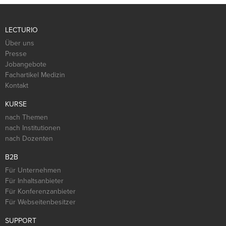
LECTURIO
Über uns
Presse
Jobangebote
Fachartikel Medizin
Kontakt
KURSE
nach Themen
nach Institutionen
nach Dozenten
B2B
Für Unternehmen
Für Inhaltsanbieter
Für Konferenzanbieter
Für Webseitenbesitzer
SUPPORT