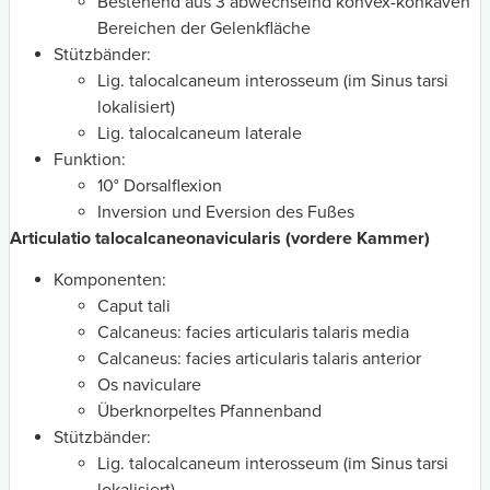
Bestehend aus 3 abwechselnd konvex-konkaven
Bereichen der Gelenkfläche
Stützbänder:
Lig. talocalcaneum interosseum (im Sinus tarsi
lokalisiert)
Lig. talocalcaneum laterale
Funktion:
10° Dorsalflexion
Inversion und Eversion des Fußes
Articulatio talocalcaneonavicularis (vordere Kammer)
Komponenten:
Caput tali
Calcaneus: facies articularis talaris media
Calcaneus: facies articularis talaris anterior
Os naviculare
Überknorpeltes Pfannenband
Stützbänder:
Lig. talocalcaneum interosseum (im Sinus tarsi
lokalisiert)