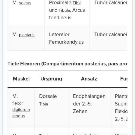
M.
Proximale
Tuber calcanei
soleus
Tibia
und
, Arcus
Fibula
tendineus
M.
Lateraler
Tuber calcanei
plantaris
Femurkondylus
Tiefe Flexoren (Compartimentum posterius, pars profu
Muskel
Ursprung
Ansatz
Funkt
M.
Dorsale
Endphalangen
Plantarfl
flexor
der 2.-5.
Supinati
Tibia
digitorum
Zehen
Flexion 
longus
2.-5. Ze