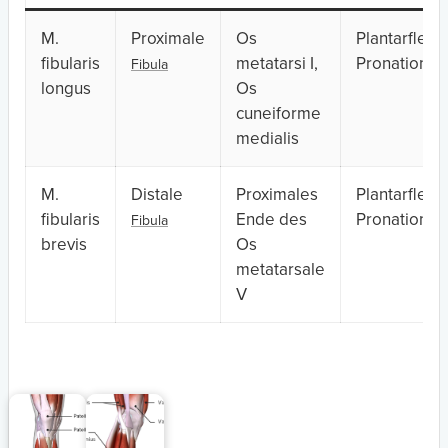
M.
Proximale
Os
Plantarflexio
fibularis
metatarsi I,
Pronation
Fibula
longus
Os
cuneiforme
medialis
M.
Distale
Proximales
Plantarflexio
fibularis
Ende des
Pronation
Fibula
brevis
Os
metatarsale
V