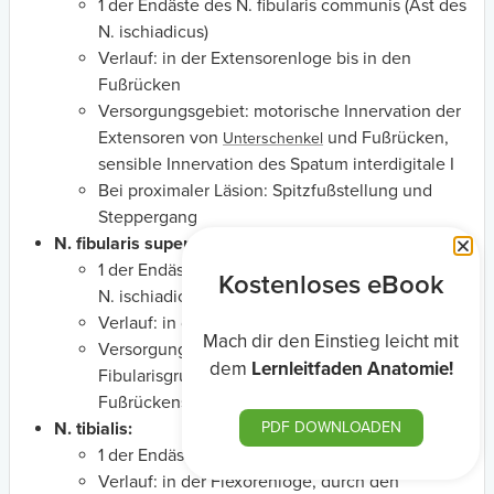
1 der Endäste des N. fibularis communis (Ast des
N. ischiadicus)
Verlauf: in der Extensorenloge bis in den
Fußrücken
Versorgungsgebiet: motorische Innervation der
Extensoren von
und Fußrücken,
Unterschenkel
sensible Innervation des Spatum interdigitale I
Bei proximaler Läsion: Spitzfußstellung und
Steppergang
N. fibularis superficialis:
1 der Endäste des N. fibularis communis (Ast des
Kostenloses eBook
N. ischiadicus)
Verlauf: in der Fibularisloge
Mach dir den Einstieg leicht mit
Versorgungsgebiet: motorische Innervation der
dem
Lernleitfaden Anatomie!
Fibularisgruppe, sensible Innervation des
Fußrückens
N. tibialis:
PDF DOWNLOADEN
1 der Endäste des N. ischiadicus
Verlauf: in der Flexorenloge, durch den