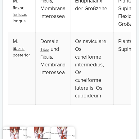
M.
,
Endphalanx
Plantarfl
Fibula
flexor
Membrana
der Großzehe
Supinati
hallucis
interossea
Flexion 
longus
Großzeh
M.
Dorsale
Os naviculare,
Plantarfl
tibialis
und
Os
Supinati
Tibia
posterior
,
cuneiforme
Fibula
Membrana
intermedius,
interossea
Os
cuneiforme
lateralis, Os
cuboideum