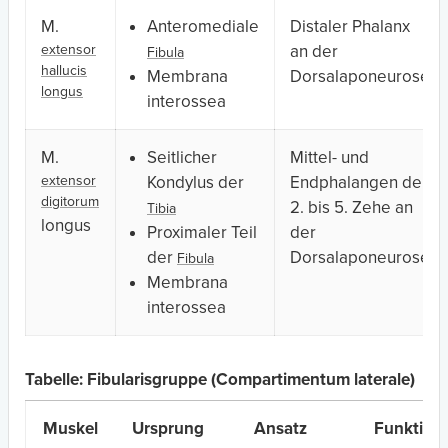
M.
Anteromediale
Distaler Phalanx
extensor
an der
Fibula
hallucis
Membrana
Dorsalaponeurose
longus
interossea
M.
Seitlicher
Mittel- und
extensor
Kondylus der
Endphalangen der
digitorum
2. bis 5. Zehe an
Tibia
longus
Proximaler Teil
der
der
Dorsalaponeurose
Fibula
Membrana
interossea
Tabelle: Fibularisgruppe (Compartimentum laterale)
Muskel
Ursprung
Ansatz
Funktion